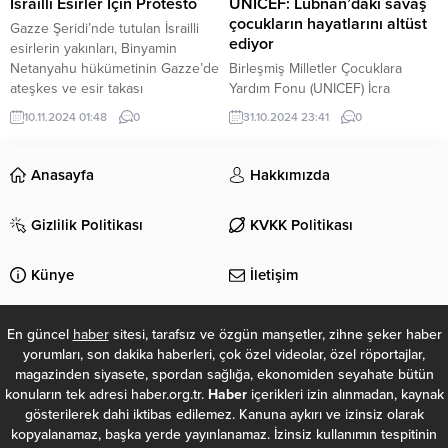
İsrailli Esirler İçin Protesto
UNICEF: Lübnan’daki savaş
Kaynak : SONDAKIKA.COM
özellikle Pendik ve Kartal
çocukların hayatlarını altüst
Gazze Şeridi’nde tutulan İsrailli
“Yayınlanan...
çevresinde...
ediyor
esirlerin yakınları, Binyamin
Netanyahu hükümetinin Gazze’de
Birleşmiş Milletler Çocuklara
ateşkes ve esir takası
Yardım Fonu (UNICEF) İcra
anlaşmasına yanaşmamasını
Direktörü Catherine Russell,
10.11.2024 01:48
0
31.10.2024 23:41
0
protesto etmek için Tel Aviv’de
Lübnan’da artan gerginliğin
gösteri düzenledi. Savunma
çocuklara etkisine ilişkin yazılı
Bakanlığı kompleksinin önündeki
açıklama yaptı. Lübnan’da, 4
Anasayfa
Hakkımızda
Begin Caddesi’nde toplanan
Ekim’den bu yana her gün en az
yüzlerce kişi, esirlerin geri
bir çocuğun öldürüldüğüne ve 10
Gizlilik Politikası
KVKK Politikası
getirilmesi konusunda Başbakan
çocuğun yaralandığına dikkati
Netanyahu ile görüş ayrılığı
çeken Russell, aylarca süren
yaşadığını açıklayan eski
sürekli bombalamalardan dolayı
Künye
İletişim
Savunma Bakanı Yoav Gallant’ın
ise fiziksel olarak zarar görmeden
görevden alınmasının...
kurtulan binlerce...
En güncel
haber
sitesi, tarafsız ve özgün manşetler, zihne şeker haber
yorumları, son dakika haberleri, çok özel videolar, özel röportajlar,
magazinden siyasete, spordan sağlığa, ekonomiden seyahate bütün
konuların tek adresi haber.org.tr.
Haber
içerikleri izin alınmadan, kaynak
gösterilerek dahi iktibas edilemez. Kanuna aykırı ve izinsiz olarak
kopyalanamaz, başka yerde yayınlanamaz. İzinsiz kullanımın tespitinin