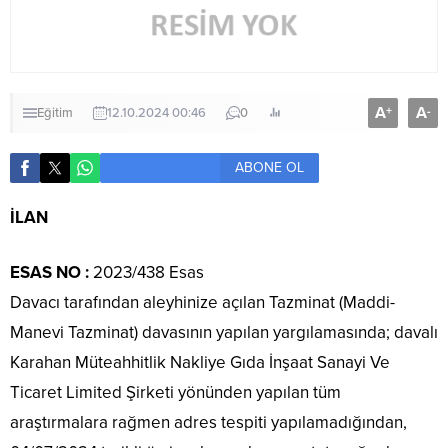
A
A
+
-
Eğitim
12.10.2024 00:46
0
ABONE OL
İLAN
ESAS NO :
2023/438 Esas
Davacı tarafından aleyhinize açılan Tazminat (Maddi-
Manevi Tazminat) davasının yapılan yargılamasında; davalı
Karahan Müteahhitlik Nakliye Gıda İnşaat Sanayi Ve
Ticaret Limited Şirketi yönünden yapılan tüm
araştırmalara rağmen adres tespiti yapılamadığından,