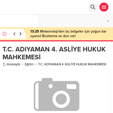
°C
ANKARA
AÇIK
13:25
Meteoroloji’den bu bölgeler için yoğun kar
uyarısı! Buzlanma ve don var!
T.C. ADIYAMAN 4. ASLİYE HUKUK
MAHKEMESİ
Anasayfa
Eğitim
T.C. ADIYAMAN 4. ASLİYE HUKUK MAHKEMESİ