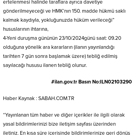
ertelenmesi halinde taraflara ayrıca davetiye
gönderilmeyeceği ve HMK’nın 150. madde hükmü saklı
kalmak kaydıyla, yokluğunuzda hüküm verileceği”
hususlarının ihtarına,
4-Yeni duruşma gününün 23/10/2024günü saat: 09.20
olduğuna yönelik ara kararların (ilanın yayınlandığı
tarihten 7 gün sonra başlamak üzere) tebliğ edilmiş
sayılacağı hususu ilanen tebliğ olunur.
#ilan.gov.tr Basın No:ILN02103290
Haber Kaynak : SABAH.COM.TR
“Yayınlanan tüm haber ve diğer içerikler ile ilgili olarak
yasal bildirimlerinizi bize iletişim sayfası üzerinden
iletiniz. En kısa süre içerisinde bildirimlerinize geri dönüş