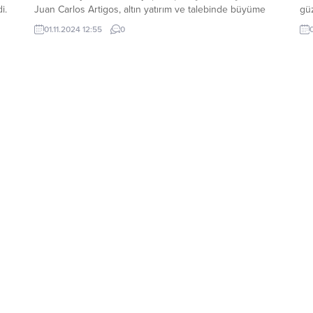
i.
Juan Carlos Artigos, altın yatırım ve talebinde büyüme
güz
ef
eğiliminin devam etmesini beklediklerini belirterek,
gel
01.11.2024 12:55
0
di.
“Özellikle yatırım tarafında hala çok fazla bastırılmış talep
mek
olduğunu düşünüyorum. Yatırım tarafında altın piyasası
Dü
doymuş görünmüyor.” dedi. WGC’nin bu yılın üçüncü
Gi
çeyreğinde...
Kö