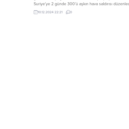
Suriye’ye 2 günde 300’ü aşkın hava saldırısı düzenled
Hava saldırılarında Suriye Ordusuna ait donanma hed
10.12.2024 22:21
0
alınırken ayrıca silah ve cephane depoları da imha edil
Saldırılar Halep ve Şam dâhil olmak üzere bütün
Suriye’de gerçekleştirildi. Hava saldırıları sürerken
İsrail,...