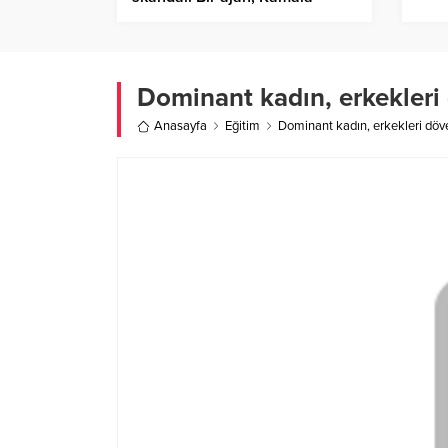
Harris’in ekibinden bir çalışana
cinsel saldırıda bulundu
Dominant kadın, erkekleri 
Anasayfa
Eğitim
Dominant kadın, erkekleri döve