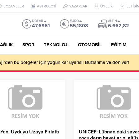
ECZANELER
ASTROLOJİ
YAZARLAR
ÜYELİK
İLETİŞİ
DOLAR
EURO
ALTIN
47,6961
55,1808
6.662,82
AĞLIK
SPOR
TEKNOLOJİ
OTOMOBİL
EĞİTİM
i’den bu bölgeler için yoğun kar uyarısı! Buzlanma ve don var!
 Yeni Uyduyu Uzaya Fırlattı
UNICEF: Lübnan’daki sava
çocukların hayatlarını altüs