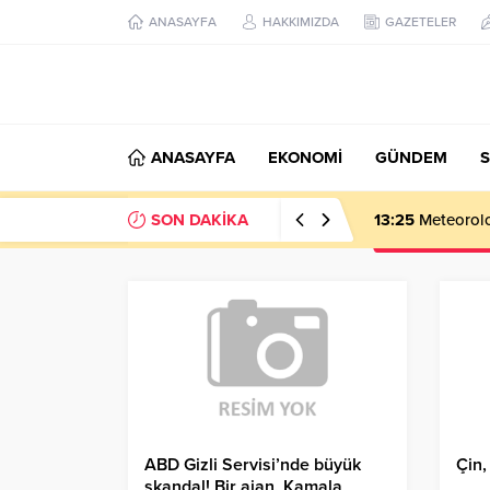
ANASAYFA
HAKKIMIZDA
GAZETELER
ANASAYFA
EKONOMİ
GÜNDEM
S
SON DAKİKA
13:25
Meteoroloj
ABD Gizli Servisi’nde büyük
Çin,
skandal! Bir ajan, Kamala