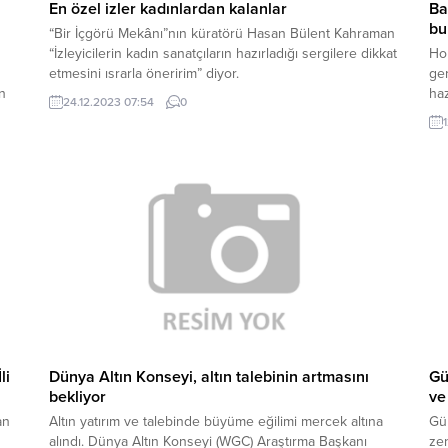
En özel izler kadınlardan kalanlar
Ba
bu
“Bir İçgörü Mekânı”nın küratörü Hasan Bülent Kahraman
“İzleyicilerin kadın sanatçıların hazırladığı sergilere dikkat
Hol
etmesini ısrarla öneririm” diyor.
ger
en
ha
24.12.2023 07:54
0
BU
Hol
yap
sal
yaş
li
Dünya Altın Konseyi, altın talebinin artmasını
Gü
bekliyor
ve
an
Altın yatırım ve talebinde büyüme eğilimi mercek altına
Gün
alındı. Dünya Altın Konseyi (WGC) Araştırma Başkanı
zen