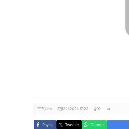
Eğitim
12.11.2024 17:22
0
Paylaş
Tweetle
Gönder