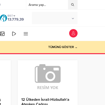
M
BIST
°C
ANKARA
13.779,39
AÇIK
TÜMÜNÜ GÖSTER →
ş
12 Ülkeden İsrail-Hizbullah’a
t
Ateşkes Çağrısı