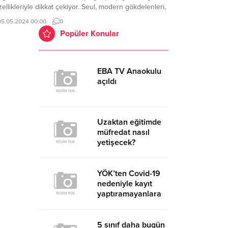
ellikleriyle dikkat çekiyor. Seul, modern gökdelenleri,
işmiş teknolojisi, alışveriş merkezleri ve tarihi
05.05.2024 00:00
0
anları ile turistlerin ilgisini çekiyor. Ayrıca, UNESCO
Popüler Konular
nya Mirası Listesi'ndeki Changdeokgung Sarayı ve
zli Bahçe, Gyeongbokgung Sarayı, Bukchon Hanok
yü ve Namdaemun Pazarı...
EBA TV Anaokulu
açıldı
Uzaktan eğitimde
müfredat nasıl
yetişecek?
YÖK’ten Covid-19
nedeniyle kayıt
yaptıramayanlara
ek süre
5 sınıf daha bugün