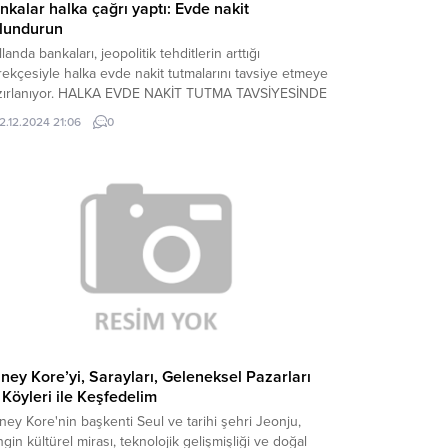
nkalar halka çağrı yaptı: Evde nakit
lundurun
landa bankaları, jeopolitik tehditlerin arttığı
ekçesiyle halka evde nakit tutmalarını tavsiye etmeye
zırlanıyor. HALKA EVDE NAKİT TUTMA TAVSİYESİNDE
LUNULACAK Yerel basında yer alan habere göre,
12.12.2024 21:06
0
landa Bankalar Birliği noel tatili dönemi sonrasında
acağı toplantıda, gerilimlerin artığı bir dönemde siber
dırı gibi bir nedenle ödeme altyapısında
anabilecek olası sorunları görüşecek. Toplantının...
ney Kore’yi, Sarayları, Geleneksel Pazarları
 Köyleri ile Keşfedelim
ey Kore'nin başkenti Seul ve tarihi şehri Jeonju,
gin kültürel mirası, teknolojik gelişmişliği ve doğal