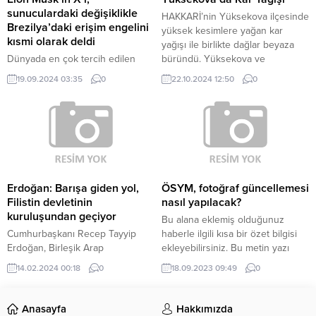
altyapısında yaşanabilecek olası
sunuculardaki değişiklikle
HAKKARİ’nin Yüksekova ilçesinde
sorunları görüşecek. Toplantının...
Brezilya’daki erişim engelini
yüksek kesimlere yağan kar
kısmi olarak deldi
yağışı ile birlikte dağlar beyaza
Dünyada en çok tercih edilen
büründü. Yüksekova ve
sosyal medya platformlarından
çevresinde soğuk hava etkili
19.09.2024 03:35
0
22.10.2024 12:50
0
X’e, 20 milyondan fazla aktif
olurken, sıcaklığının eksi 1
kullanıcısının bulunduğu
dereceye kadar düştüğü ilçenin
Brezilya’da anlaşmazlıklar
yüksek kesimlerinde ise kar
nedeniyle ağustos sonundan bu
yağışı etkili oldu. Kar yağışı ile
yana erişilemiyordu. Ancak X’in IP
birlikte Cilo Dağı’nın yüksek
adreslerini inceleyen uzmanlar,
kesimleri beyaza büründü. Haber
platformun, kullanıcıları bir içerik
Kaynak : SONDAKIKA.COM
dağıtım ağı olan Cloudflare
“Yayınlanan tüm...
Erdoğan: Barışa giden yol,
ÖSYM, fotoğraf güncellemesi
sunucuları üzerinden kendi
Filistin devletinin
nasıl yapılacak?
sunucularına yönlendirmeye
kuruluşundan geçiyor
Bu alana eklemiş olduğunuz
başladığına dair göstergeler
Cumhurbaşkanı Recep Tayyip
haberle ilgili kısa bir özet bilgisi
olduğunu belirtti. Siber güvenliğe
Erdoğan, Birleşik Arap
ekleyebilirsiniz. Bu metin yazı
odaklanan...
Emirlikleri'nde düzenlenen Dünya
düzenleme sayfasında “Özet”
14.02.2024 00:18
0
18.09.2023 09:49
0
Hükümetler Zirvesi'nde konuştu.
bölümünden eklenebilir. Özet
eklenmişse başlık altında kalın
olarak bu şekilde gösterilir,
Anasayfa
Hakkımızda