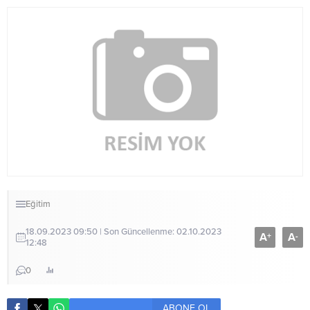
Eğitim
18.09.2023 09:50 | Son Güncellenme: 02.10.2023
A
A
+
-
12:48
0
ABONE OL