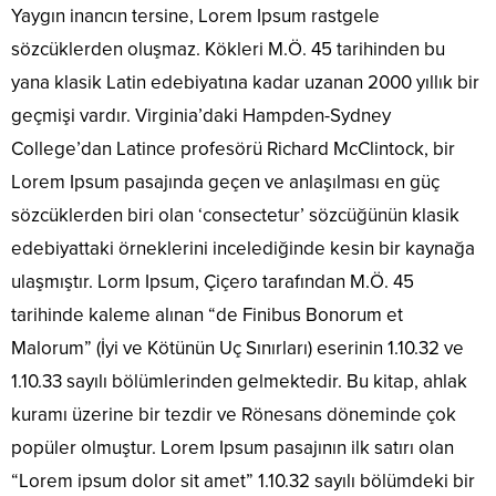
Yaygın inancın tersine, Lorem Ipsum rastgele
sözcüklerden oluşmaz. Kökleri M.Ö. 45 tarihinden bu
yana klasik Latin edebiyatına kadar uzanan 2000 yıllık bir
geçmişi vardır. Virginia’daki Hampden-Sydney
College’dan Latince profesörü Richard McClintock, bir
Lorem Ipsum pasajında geçen ve anlaşılması en güç
sözcüklerden biri olan ‘consectetur’ sözcüğünün klasik
edebiyattaki örneklerini incelediğinde kesin bir kaynağa
ulaşmıştır. Lorm Ipsum, Çiçero tarafından M.Ö. 45
tarihinde kaleme alınan “de Finibus Bonorum et
Malorum” (İyi ve Kötünün Uç Sınırları) eserinin 1.10.32 ve
1.10.33 sayılı bölümlerinden gelmektedir. Bu kitap, ahlak
kuramı üzerine bir tezdir ve Rönesans döneminde çok
popüler olmuştur. Lorem Ipsum pasajının ilk satırı olan
“Lorem ipsum dolor sit amet” 1.10.32 sayılı bölümdeki bir