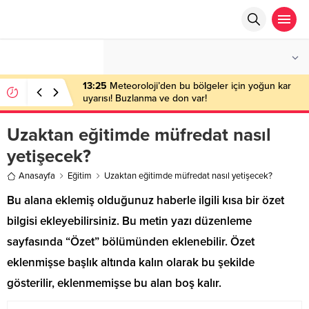
°C
ANKARA
PARÇALI BULUTLU
13:25
Meteoroloji’den bu bölgeler için yoğun kar
uyarısı! Buzlanma ve don var!
Uzaktan eğitimde müfredat nasıl
yetişecek?
Anasayfa
Eğitim
Uzaktan eğitimde müfredat nasıl yetişecek?
Bu alana eklemiş olduğunuz haberle ilgili kısa bir özet
bilgisi ekleyebilirsiniz. Bu metin yazı düzenleme
sayfasında “Özet” bölümünden eklenebilir. Özet
eklenmişse başlık altında kalın olarak bu şekilde
gösterilir, eklenmemişse bu alan boş kalır.