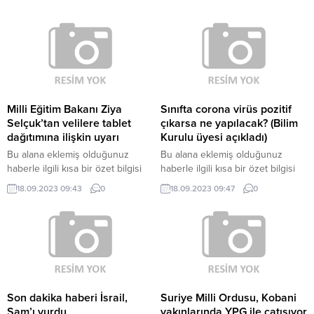
Milli Eğitim Bakanı Ziya
Sınıfta corona virüs pozitif
Selçuk’tan velilere tablet
çıkarsa ne yapılacak? (Bilim
dağıtımına ilişkin uyarı
Kurulu üyesi açıkladı)
Bu alana eklemiş olduğunuz
Bu alana eklemiş olduğunuz
haberle ilgili kısa bir özet bilgisi
haberle ilgili kısa bir özet bilgisi
ekleyebilirsiniz. Bu metin yazı
ekleyebilirsiniz. Bu metin yazı
18.09.2023 09:43
0
18.09.2023 09:47
0
düzenleme sayfasında “Özet”
düzenleme sayfasında “Özet”
bölümünden eklenebilir. Özet
bölümünden eklenebilir. Özet
eklenmişse başlık altında kalın
eklenmişse başlık altında kalın
olarak bu şekilde gösterilir,
olarak bu şekilde gösterilir,
eklenmemişse bu alan boş kalır.
eklenmemişse bu alan boş kalır.
Son dakika haberi İsrail,
Suriye Milli Ordusu, Kobani
Şam’ı vurdu
yakınlarında YPG ile çatışıyor