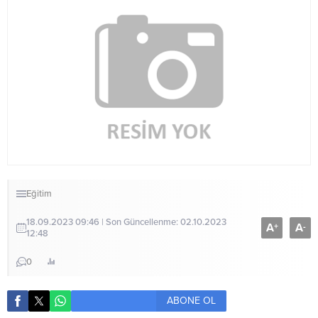
Eğitim
18.09.2023 09:46 | Son Güncellenme: 02.10.2023
A
A
+
-
12:48
0
ABONE OL