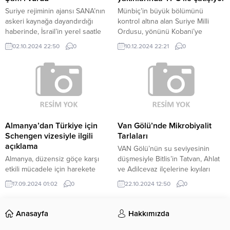
Suriye rejiminin ajansı SANA’nın
Münbiç’in büyük bölümünü
askeri kaynağa dayandırdığı
kontrol altına alan Suriye Milli
haberinde, İsrail’in yerel saatle
Ordusu, yönünü Kobani’ye
17.25 sularında Mezze
çevirdi. Kobani ile Münbiç
02.10.2024 22:50
0
10.12.2024 22:21
0
Mahallesi’ndeki bir binayı hava
arasındaki kırsalda yer alan Tişrin
saldırısıyla hedef aldığı iddia
Barajı yakınlarında Suriye Milli
edildi. Haberde, “Saldırıda 3 sivil
Ordusu ile YPG terör örgütü
hayatını kaybetti, 3 sivil yaralandı.
arasında şiddetli çatışmalar
Bölgede maddi hasar oluştu.”
yaşanıyor. Tişrin Barajı ve
ifadesi kullanıldı. İsrail güçlerinin
Karakozak köyü yakınlarında
önceki gece de Mezze’de birden
yoğunlaşan çatışmalarda henüz
fazla askeri noktaya hava
bir ilerleme kaydedilemedi ancak
Almanya’dan Türkiye için
Van Gölü’nde Mikrobiyalit
saldırıları...
Suriye Milli Ordusunun
Schengen vizesiyle ilgili
Tarlaları
hedefinin...
açıklama
VAN Gölü’nün su seviyesinin
Almanya, düzensiz göçe karşı
düşmesiyle Bitlis’in Tatvan, Ahlat
etkili mücadele için harekete
ve Adilcevaz ilçelerine kıyıları
geçti… Almanya, düzensiz göçle
mikrobiyalit tarlasına döndü. Bitlis
17.09.2024 01:02
0
22.10.2024 12:50
0
mücadeleyi gerekçe göstererek
Eren Üniversitesi (BEÜ) Rektörü
dokuz komşu ülke sınırlarında
Prof. Dr. Necmettin Elmastaş, son
pasaport kontrolü uygulamasına
yıllarda küresel ısınmayla birlikte
Anasayfa
Hakkımızda
bugün başladı. Ülkenin tüm kara
bazı havzalarda özellikle göllerde