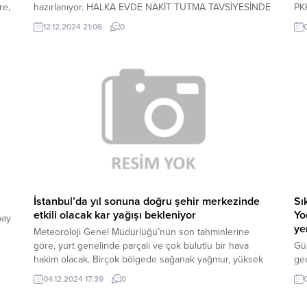
re,
hazırlanıyor. HALKA EVDE NAKİT TUTMA TAVSİYESİNDE
PKK
BULUNULACAK Yerel basında yer alan habere göre,
Tür
12.12.2024 21:06
0
.
Hollanda Bankalar Birliği noel tatili dönemi sonrasında
Yı
üme
yapacağı toplantıda, gerilimlerin artığı bir dönemde siber
Par
saldırı gibi bir nedenle ödeme altyapısında
yaşanabilecek olası sorunları görüşecek. Toplantının...
İstanbul’da yıl sonuna doğru şehir merkezinde
Sı
etkili olacak kar yağışı bekleniyor
Yo
pay
ye
Meteoroloji Genel Müdürlüğü’nün son tahminlerine
göre, yurt genelinde parçalı ve çok bulutlu bir hava
Gü
hakim olacak. Birçok bölgede sağanak yağmur, yüksek
ge
kesimlerde ise kar yağışı etkili olmaya hazırlanıyor.
par
04.12.2024 17:39
0
ş
İstanbul‘da kar yağışı bekleyenler için ise sabırsızlık bir
ta
ı
süre daha devam edecek. Geçtiğimiz günlerde
AZ