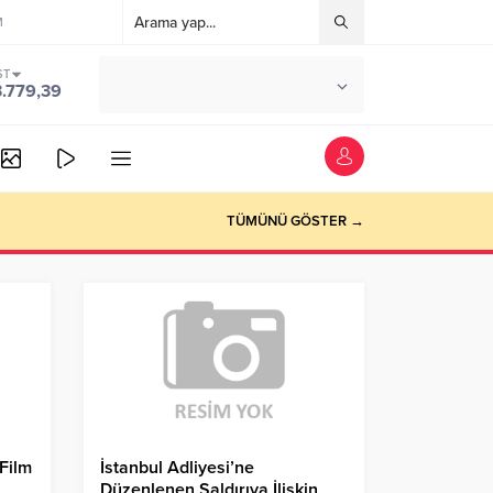
M
ST
°C
ANKARA
3.779,39
PARÇALI BULUTLU
TÜMÜNÜ GÖSTER →
 Film
İstanbul Adliyesi’ne
Düzenlenen Saldırıya İlişkin