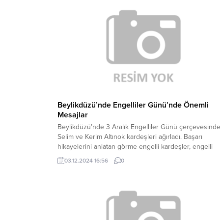
sabahı Almanya’nın Duisburg kentine varmasıyla...
Beylikdüzü’nde Engelliler Günü’nde Önemli
Mesajlar
Beylikdüzü’nde 3 Aralık Engelliler Günü çerçevesind
Selim ve Kerim Altınok kardeşleri ağırladı. Başarı
hikayelerini anlatan görme engelli kardeşler, engelli
ailelerine de çağrıda bulunarak, “Korumacı davranmay
03.12.2024 16:56
0
Bırakın çocuklarınız evden çıksınlar, buraya belediyey
gelsinler. Bizim zamanımızda bu imkanlar yoktu” dedi.
Beylikdüzü Belediyesi 3 Aralık Dünya Engelliler Günü
dolayısıyla görme engelli kardeşler Selim...