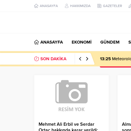
ANASAYFA
HAKKIMIZDA
GAZETELER
ANASAYFA
EKONOMİ
GÜNDEM
S
SON DAKİKA
13:25
Meteoroloj
Mehmet Ali Erbil ve Serdar
Alm
Ortaç hakkında karar verildi:
sonr