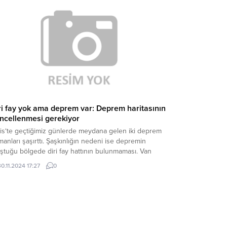
lenmedik şekilde sıkıyönetim ilan eden Yoon’a,
alefet partilerinden karşı hamle geldi. Ülkedeki
alefet partileri, Yoon’un görevden azli için bugün...
ri fay yok ama deprem var: Deprem haritasının
ncellenmesi gerekiyor
lis‘te geçtiğimiz günlerde meydana gelen iki deprem
anları şaşırttı. Şaşkınlığın nedeni ise depremin
ştuğu bölgede diri fay hattının bulunmaması. Van
üncü Yıl Üniversitesi Jeofizik Mühendisliği Bölümü
30.11.2024 17:27
0
retim Üyesi Doç. Dr. Hamdi Alkan, “Meydana gelen
premlerde bölgenin depremsellik olarak bir
tkenliğini tektonik ya da volkanik bir deprem üreten
 bölge olduğunu...