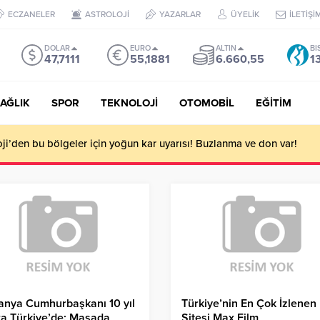
ECZANELER
ASTROLOJİ
YAZARLAR
ÜYELİK
İLETİŞİ
DOLAR
EURO
ALTIN
BI
47,7111
55,1881
6.660,55
1
AĞLIK
SPOR
TEKNOLOJİ
OTOMOBİL
EĞİTİM
i’den bu bölgeler için yoğun kar uyarısı! Buzlanma ve don var!
anya Cumhurbaşkanı 10 yıl
Türkiye’nin En Çok İzlenen
a Türkiye’de: Masada
Sitesi Max Film