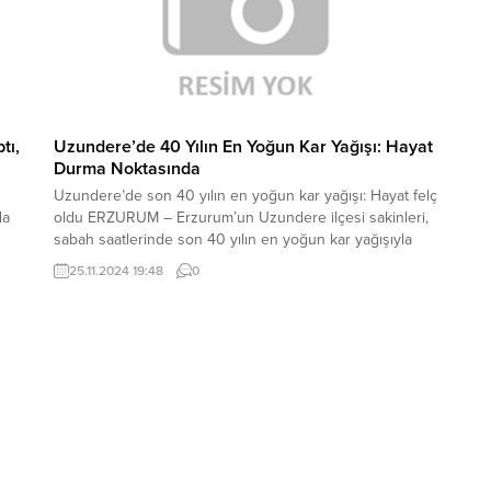
tı,
Uzundere’de 40 Yılın En Yoğun Kar Yağışı: Hayat
Durma Noktasında
Uzundere’de son 40 yılın en yoğun kar yağışı: Hayat felç
da
oldu ERZURUM – Erzurum’un Uzundere ilçesi sakinleri,
sabah saatlerinde son 40 yılın en yoğun kar yağışıyla
 ve
uyandı. Kar kalınlığı 50 cm’yi aşarken, ilçe merkezi ve
25.11.2024 19:48
0
köy yolları kapandı. Akşam saatlerinde başlayan ve
ran
sabaha kadar aralıksız süren yoğun kar yağışı, ilçede...