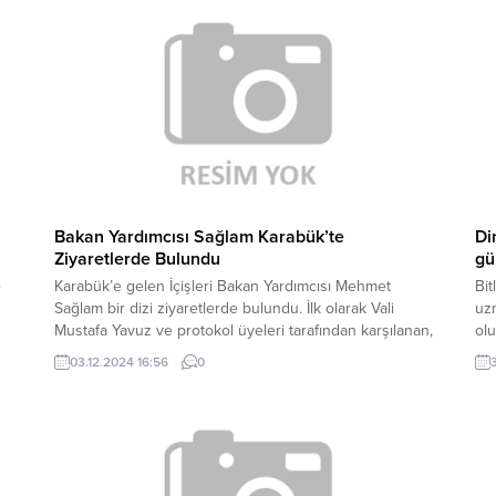
İstanbul‘un yüksek kesimlerinde, özellikle Pendik ve
bek
Kartal çevresinde...
muh
muh
Bakan Yardımcısı Sağlam Karabük’te
Di
Ziyaretlerde Bulundu
gü
e
Karabük’e gelen İçişleri Bakan Yardımcısı Mehmet
Bit
Sağlam bir dizi ziyaretlerde bulundu. İlk olarak Vali
uzm
Mustafa Yavuz ve protokol üyeleri tarafından karşılanan,
olu
ın.
İçişleri Bakan Yardımcısı Mehmet Sağlam, Valilik Şeref
Yüz
03.12.2024 16:56
0
e
Defteri’ni imzaladı. Makamda Yavuz ile görüşen Bakan
Öğ
Yardımcısı Sağlam, kentte yürütülen çalışmalar ve
de
projeler hakkında bilgiler aldı. Ziyaret sırasında,
üre
Karabük’teki genel durum,...
bir