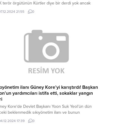
 terör örgütünün Kürtler diye bir derdi yok ancak
klerin de Kürtlerin de PKK gibi bir sorunu var.” dedi.
07.12.2024 21:55
0
ldırım, Merkez Spor Salonu’nda düzenlenen AK
tiErzincan 8. Olağan...
kıyönetim ilanı Güney Kore’yi karıştırdı! Başkan
on’un yardımcıları istifa etti, sokaklar yangın
ri
ney Kore‘de Devlet Başkanı Yoon Suk Yeol’ün dün
ceki beklenmedik sıkıyönetim ilanı ve bunun
lamentoda kaldırılmasının yankıları sürerken, ülkede
04.12.2024 17:39
0
nsiyon bir an olsun düşmüyor. BAŞKANIN
LEDİLMESİ İÇİN ÖNERGE VERECEKLER Dün ülkede