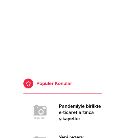
Popüler Konular
Pandemiyle birlikte
e-ticaret artınca
şikayetler
de katlandı
Yeni rezerv