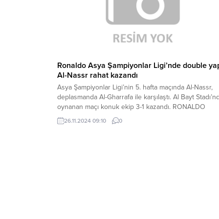
Ronaldo Asya Şampiyonlar Ligi’nde double yap
Al-Nassr rahat kazandı
Asya Şampiyonlar Ligi’nin 5. hafta maçında Al-Nassr,
deplasmanda Al-Gharrafa ile karşılaştı. Al Bayt Stadı’n
oynanan maçı konuk ekip 3-1 kazandı. RONALDO
DOUBLE YAPTI Al-Nassr’a galibiyeti getiren golleri 46
26.11.2024 09:10
0
64. dakikalarda Cristiano Ronaldo, 58. dakikada ise
Angelo kaydetti. Karşılaşmada 2 kez fileleri havalandı
Cristiano Ronaldo, kariyerinin 913. golünü kaydetmeyi
başardı....