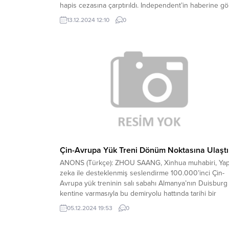
hapis cezasına çarptırıldı. Independent’in haberine gö
çift 2020 yılında çocuklarına sadece kuruyemiş, kuru
13.12.2024 12:10
0
üzüm ve soya sütünden oluşan katı bir diyet uyguladı
Ağır beslenme yetersizliği, raşitizm, kansızlık ve büy
geriliği gibi sorunlarla mücadele eden küçük...
Çin-Avrupa Yük Treni Dönüm Noktasına Ulaştı
ANONS (Türkçe): ZHOU SAANG, Xinhua muhabiri, Ya
zeka ile desteklenmiş seslendirme 100.000’inci Çin-
Avrupa yük treninin salı sabahı Almanya’nın Duisburg
kentine varmasıyla bu demiryolu hattında tarihi bir
dönüm noktasına ulaşıldı. ANONS (Türkçe): ZHOU
05.12.2024 19:53
0
SAANG, Xinhua muhabiri, Yapay zeka ile desteklenmi
seslendirme: 100.000’inci Çin-Avrupa yük treninin sal