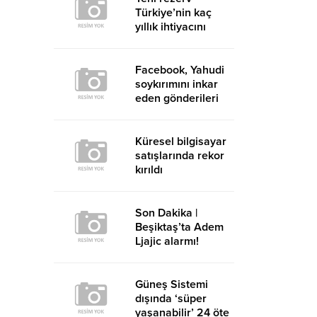
Türkiye’nin kaç
yıllık ihtiyacını
karşılayacak?
Facebook, Yahudi
soykırımını inkar
eden gönderileri
yasaklıyor
Küresel bilgisayar
satışlarında rekor
kırıldı
Son Dakika |
Beşiktaş’ta Adem
Ljajic alarmı!
Ocak’ta transfer…
Güneş Sistemi
dışında ‘süper
yaşanabilir’ 24 öte