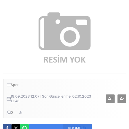
Spor
18.09.2023 12:07 | Son Güncellenme: 02.10.2023
A
A
+
-
12:48
0
ABONE OL