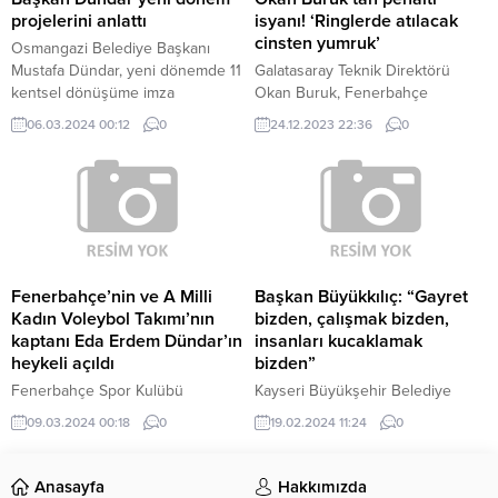
projelerini anlattı
isyanı! ‘Ringlerde atılacak
cinsten yumruk’
Osmangazi Belediye Başkanı
Mustafa Dündar, yeni dönemde 11
Galatasaray Teknik Direktörü
kentsel dönüşüme imza
Okan Buruk, Fenerbahçe
atacaklarını, İnkaya'da 500
derbisinin ardından açıklamalarda
06.03.2024 00:12
0
24.12.2023 22:36
0
dönümlük yeni millet bahçesi ve
bulundu.
Osmangazi Meydanı'nın 2.etabına
imza atacaklarını belirterek, "Tarihi
dönüşümü Kayhan ve Hisar
bölgesinin tamamına yayacağız.
Fenerbahçe’nin ve A Milli
Başkan Büyükkılıç: “Gayret
Kadın Voleybol Takımı’nın
bizden, çalışmak bizden,
kaptanı Eda Erdem Dündar’ın
insanları kucaklamak
heykeli açıldı
bizden”
Fenerbahçe Spor Kulübü
Kayseri Büyükşehir Belediye
tarafından yaptırılan
Başkanı Dr. Memduh Büyükkılıç,
09.03.2024 00:18
0
19.02.2024 11:24
0
Fenerbahçe'nin ve A Milli Kadın
'Kayseri Modeli Belediyecilik'
Voleybol Takımı'nın kaptanı Eda
anlayışı ile yaklaşık 5 yıllık sürede
Erdem Dündar'ın heykeli, 8 Mart
kentte yapılan yatırım ve
Anasayfa
Hakkımızda