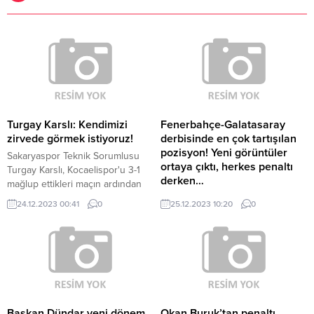
Turgay Karslı: Kendimizi
Fenerbahçe-Galatasaray
zirvede görmek istiyoruz!
derbisinde en çok tartışılan
pozisyon! Yeni görüntüler
Sakaryaspor Teknik Sorumlusu
ortaya çıktı, herkes penaltı
Turgay Karslı, Kocaelispor'u 3-1
derken…
mağlup ettikleri maçın ardından
açıklamalarda bulundu.
Süper Lig'in 18'inci haftasında
24.12.2023 00:41
0
25.12.2023 10:20
0
Fenerbahçe ile Galatasaray karşı
karşıya geldi. Golsüz biten
derbinin tartışmalı kararları,
yayıncı kuruluşta masaya yatırıldı.
Başkan Dündar yeni dönem
Okan Buruk’tan penaltı