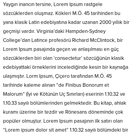
Yaygın inancın tersine, Lorem Ipsum rastgele
sözcüklerden oluşmaz. Kökleri M.Ö. 45 tarihinden bu
yana klasik Latin edebiyatına kadar uzanan 2000 yıllık bir
geçmişi vardır. Virginia’daki Hampden-Sydney
College’dan Latince profesörü Richard McClintock, bir
Lorem Ipsum pasajında geçen ve anlaşılması en güç
sözcüklerden biri olan ‘consectetur’ sözcüğünün klasik
edebiyattaki örneklerini incelediğinde kesin bir kaynağa
ulaşmıştır. Lorm Ipsum, Çiçero tarafından M.Ö. 45
tarihinde kaleme alınan “de Finibus Bonorum et
Malorum” (İyi ve Kötünün Uç Sınırları) eserinin 1.10.32 ve
1.10.33 sayılı bölümlerinden gelmektedir. Bu kitap, ahlak
kuramı üzerine bir tezdir ve Rönesans döneminde çok
popüler olmuştur. Lorem Ipsum pasajının ilk satırı olan
“Lorem ipsum dolor sit amet” 1.10.32 sayılı bölümdeki bir