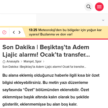
°C
ANKARA
AÇIK
13:25
Meteoroloji’den bu bölgeler için yoğun kar
uyarısı! Buzlanma ve don var!
Son Dakika | Beşiktaş’ta Adem
Ljajic alarmı! Ocak’ta transfer…
Anasayfa
Manşet
,
Spor
Son Dakika | Beşiktaş’ta Adem Ljajic alarmı! Ocak’ta transfer…
Bu alana eklemiş olduğunuz haberle ilgili kısa bir özet
bilgisi ekleyebilirsiniz. Bu metin yazı düzenleme
sayfasında “Özet” bölümünden eklenebilir. Özet
eklenmişse başlık altında kalın olarak bu şekilde
gösterilir, eklenmemişse bu alan boş kalır.