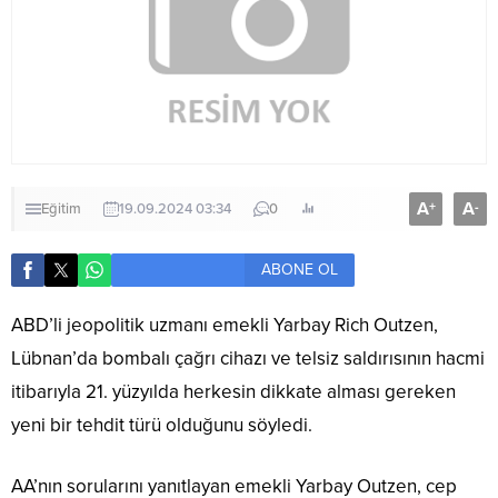
A
A
+
-
Eğitim
19.09.2024 03:34
0
ABONE OL
ABD’li jeopolitik uzmanı emekli Yarbay Rich Outzen,
Lübnan’da bombalı çağrı cihazı ve telsiz saldırısının hacmi
itibarıyla 21. yüzyılda herkesin dikkate alması gereken
yeni bir tehdit türü olduğunu söyledi.
AA’nın sorularını yanıtlayan emekli Yarbay Outzen, cep