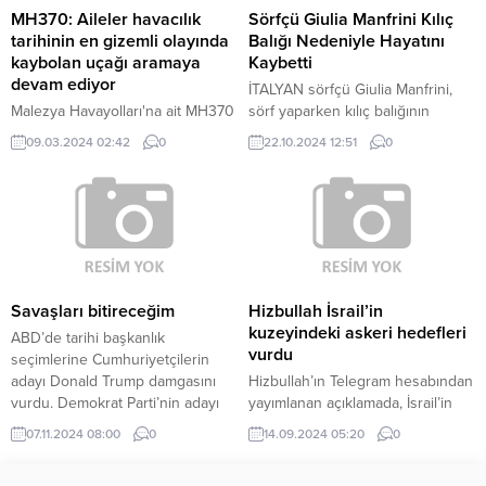
Hizbullah bu saldırıyı püskürterek
MH370: Aileler havacılık
Sörfçü Giulia Manfrini Kılıç
İsrail’e ağır kayıplar verdirdi....
tarihinin en gizemli olayında
Balığı Nedeniyle Hayatını
kaybolan uçağı aramaya
Kaybetti
devam ediyor
İTALYAN sörfçü Giulia Manfrini,
Malezya Havayolları'na ait MH370
sörf yaparken kılıç balığının
sefer sayılı yolcu uçağının Hint
göğsüne saplanması sonucu
09.03.2024 02:42
0
22.10.2024 12:51
0
Okyanusu'nda kaybolmasının
hayatını kaybetti. İtalyan sörfçü
üzerinden tam 10 yıl geçti.
Giulia Manfrini, Endonezya’nın
Batı Sumatra kıyılarında sörf
yaparken kılıç balığı, göğsüne
saplandı. Yerel yetkililer yaptıkları
açıklamada, Manfri’nin tüm
müdahalelere rağmen hayatını
kaybettiğini belirtti. Hem sörf
Savaşları bitireceğim
Hizbullah İsrail’in
eğitmeni hem de sörf seyahat
kuzeyindeki askeri hedefleri
ABD’de tarihi başkanlık
acentesi AWAVE’nin kurucusu
vurdu
seçimlerine Cumhuriyetçilerin
olan Manfri...
adayı Donald Trump damgasını
Hizbullah’ın Telegram hesabından
vurdu. Demokrat Parti’nin adayı
yayımlanan açıklamada, İsrail’in
Kamala Harris’e karşı büyük bir
kuzeyindeki askeri hedeflere 9
07.11.2024 08:00
0
14.09.2024 05:20
0
zafer elde eden Trump, yaklaşık
saldırı düzenlendiği kaydedildi.
71 milyon oy aldı. Demokratlar’ın
Açıklamada, saldırılar sonucunda