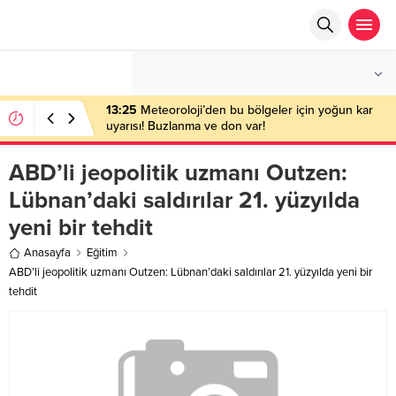
°C
ANKARA
ÇOK BULUTLU
13:25
Meteoroloji’den bu bölgeler için yoğun kar
uyarısı! Buzlanma ve don var!
ABD’li jeopolitik uzmanı Outzen:
Lübnan’daki saldırılar 21. yüzyılda
yeni bir tehdit
Anasayfa
Eğitim
ABD’li jeopolitik uzmanı Outzen: Lübnan’daki saldırılar 21. yüzyılda yeni bir
tehdit