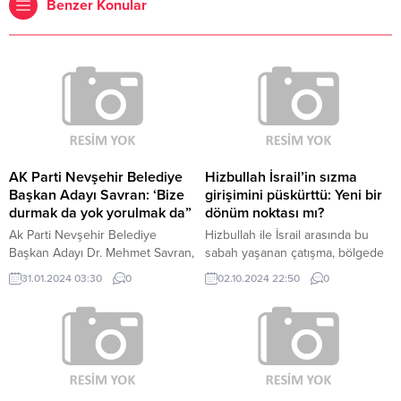
Benzer Konular
AK Parti Nevşehir Belediye
Hizbullah İsrail’in sızma
Başkan Adayı Savran: ‘Bize
girişimini püskürttü: Yeni bir
durmak da yok yorulmak da”
dönüm noktası mı?
Ak Parti Nevşehir Belediye
Hizbullah ile İsrail arasında bu
Başkan Adayı Dr. Mehmet Savran,
sabah yaşanan çatışma, bölgede
“Hemşehrilerimizin bir kez daha
uzun süredir devam eden
31.01.2024 03:30
0
02.10.2024 22:50
0
ilgisine, alakasına mazhar olmak
gerilimin son halkası olarak dikkat
için basmadık yer bırakmayacağız.
çekiyor. Hizbullah’a yakın
Bize durmak da yok yorulmak da.”
kaynakların verdiği bilgilere göre,
dedi.
İsrail’in Egoz birliğine bağlı özel
kuvvetler, Lübnan’ın güneyinde
Hizbullah’a ait bir binaya yönelik
sızma girişiminde bulundu. Ancak