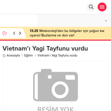
°C
ANKARA
PARÇALI BULUTLU
13:25
Meteoroloji’den bu bölgeler için yoğun kar
uyarısı! Buzlanma ve don var!
Vietnam’ı Yagi Tayfunu vurdu
Anasayfa
Eğitim
Vietnam’ı Yagi Tayfunu vurdu