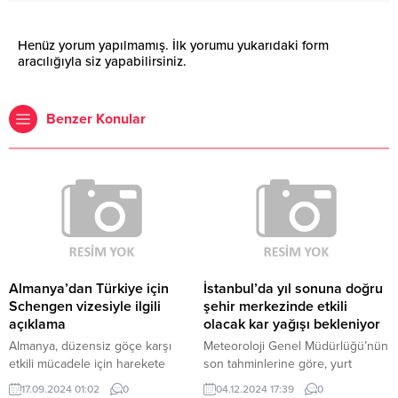
Henüz yorum yapılmamış. İlk yorumu yukarıdaki form
aracılığıyla siz yapabilirsiniz.
Benzer Konular
Almanya’dan Türkiye için
İstanbul’da yıl sonuna doğru
Schengen vizesiyle ilgili
şehir merkezinde etkili
açıklama
olacak kar yağışı bekleniyor
Almanya, düzensiz göçe karşı
Meteoroloji Genel Müdürlüğü’nün
etkili mücadele için harekete
son tahminlerine göre, yurt
geçti… Almanya, düzensiz göçle
genelinde parçalı ve çok bulutlu
17.09.2024 01:02
0
04.12.2024 17:39
0