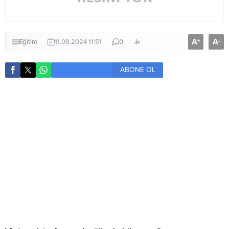
A
A
+
-
Eğitim
11.09.2024 11:51
0
ABONE OL