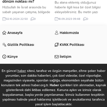
acentesi AWAVE’nin kurucusu
dönüm noktası mı?
Bu alana eklemiş olduğunuz
olan Manfri...
Hizbullah ile İsrail arasında bu
haberle ilgili kısa bir özet bilgisi
sabah yaşanan çatışma, bölgede
ekleyebilirsiniz. Bu metin yazı
uzun süredir devam eden
düzenleme sayfasında “Özet”
02.10.2024 22:50
0
18.09.2023 09:48
0
gerilimin son halkası olarak dikkat
bölümünden eklenebilir. Özet
çekiyor. Hizbullah’a yakın
eklenmişse başlık altında kalın
kaynakların verdiği bilgilere göre,
olarak bu şekilde gösterilir,
Anasayfa
Hakkımızda
İsrail’in Egoz birliğine bağlı özel
eklenmemişse bu alan boş kalır.
kuvvetler, Lübnan’ın güneyinde
Gizlilik Politikası
KVKK Politikası
Hizbullah’a ait bir binaya yönelik
sızma girişiminde bulundu. Ancak
Hizbullah bu saldırıyı püskürterek
Künye
İletişim
İsrail’e ağır kayıplar verdirdi....
En güncel
haber
sitesi, tarafsız ve özgün manşetler, zihne şeker haber
yorumları, son dakika haberleri, çok özel videolar, özel röportajlar,
magazinden siyasete, spordan sağlığa, ekonomiden seyahate bütün
konuların tek adresi haber.org.tr.
Haber
içerikleri izin alınmadan, kaynak
gösterilerek dahi iktibas edilemez. Kanuna aykırı ve izinsiz olarak
kopyalanamaz, başka yerde yayınlanamaz. İzinsiz kullanımın tespitinin
yapılması halinde yasal haklarımız işletilecek ve avukatlarımız tarafınca
yasal işlem başlatılacaktır.