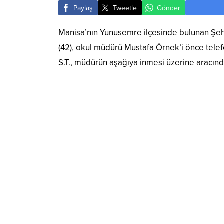
Paylaş
Tweetle
Gönder
Manisa’nın Yunusemre ilçesinde bulunan Şeh
(42), okul müdürü Mustafa Örnek’i önce tele
S.T., müdürün aşağıya inmesi üzerine aracınd