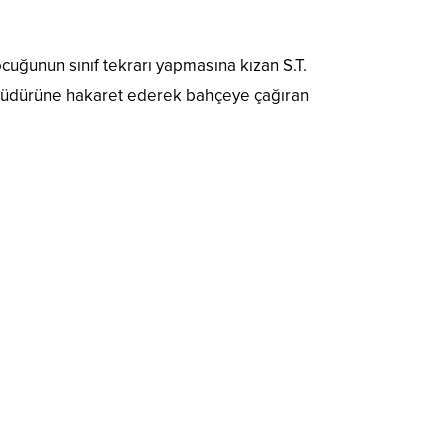
ğunun sınıf tekrarı yapmasına kızan S.T.
l müdürüne hakaret ederek bahçeye çağıran