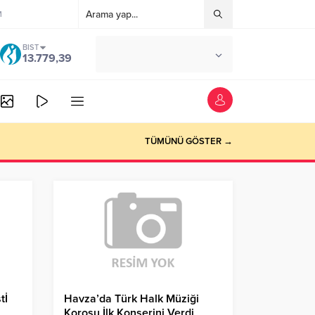
M
BIST
°C
ANKARA
13.779,39
AÇIK
TÜMÜNÜ GÖSTER →
tİ
Havza’da Türk Halk Müziği
Korosu İlk Konserini Verdi