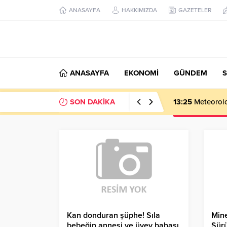
ANASAYFA
HAKKIMIZDA
GAZETELER
ANASAYFA
EKONOMİ
GÜNDEM
S
SON DAKİKA
13:25
Meteoroloj
Kan donduran şüphe! Sıla
Mine
bebeğin annesi ve üvey babası
Sür