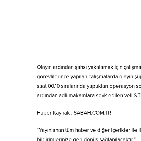
Olayın ardından şahsı yakalamak için çalış
görevlilerince yapılan çalışmalarda olayın şüph
saat 00.10 sıralarında yaptıkları operasyon 
ardından adli makamlara sevk edilen veli S.T.
Haber Kaynak : SABAH.COM.TR
“Yayınlanan tüm haber ve diğer içerikler ile ilg
bildirimlerinize geri dönüş sağlanılacaktır.”