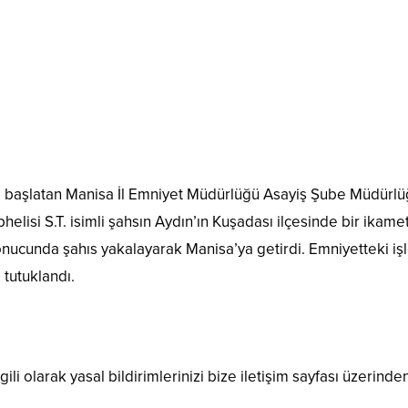
ma başlatan Manisa İl Emniyet Müdürlüğü Asayiş Şube Müdürlü
elisi S.T. isimli şahsın Aydın’ın Kuşadası ilçesinde bir ikamett
sonucunda şahıs yakalayarak Manisa’ya getirdi. Emniyetteki i
 tutuklandı.
ili olarak yasal bildirimlerinizi bize iletişim sayfası üzerinden