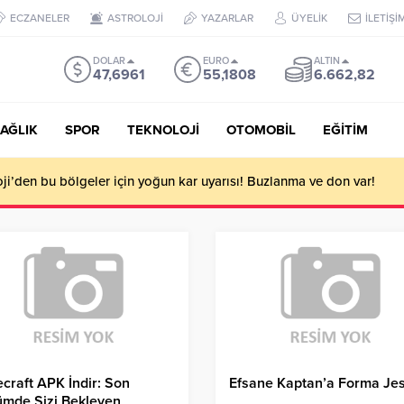
ECZANELER
ASTROLOJİ
YAZARLAR
ÜYELİK
İLETİŞİ
DOLAR
EURO
ALTIN
47,6961
55,1808
6.662,82
AĞLIK
SPOR
TEKNOLOJİ
OTOMOBİL
EĞİTİM
i’den bu bölgeler için yoğun kar uyarısı! Buzlanma ve don var!
craft APK İndir: Son
Efsane Kaptan’a Forma Jes
ümde Sizi Bekleyen