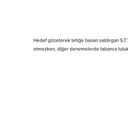
Hedef gözeterek tetiğe basan saldırgan S.T.’n
etmezken, diğer denemelerde tabanca tutukluk