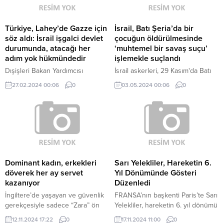
bölgesel meseleler de gündeme
geldi. Cumhurbaşkanlığı İletişim
Başkanlığından yapılan
Türkiye, Lahey’de Gazze için
İsrail, Batı Şeria’da bir
açıklamada Meloni ile yapılan
söz aldı: İsrail işgalci devlet
çocuğun öldürülmesinde
görüşme ile ilgili...
durumunda, atacağı her
‘muhtemel bir savaş suçu’
adım yok hükmündedir
işlemekle suçlandı
Dışişleri Bakan Yardımcısı
İsrail askerleri, 29 Kasım'da Batı
Büyükelçi Ahmet Yıldız, İsrail'in
Şeria'daki Cenin'de iki Filistinli
27.02.2024 00:06
0
03.05.2024 00:06
0
Filistin'deki işgal ve ilhak
çocuğu öldürdü.
uygulamalarına ilişkin bugün
Uluslararası Adalet Divanı'nda
sözlü sunum yapıyor. Yıldız
sunumunda "BM Güvenlik
Konseyi başarısız olmuştur. İsrail
bölgede işgal ettiği bölgenin
demografik yapısını değiştiriyor.
Dominant kadın, erkekleri
Sarı Yelekliler, Hareketin 6.
İsrail işgal gücüdür, atacağı her
döverek her ay servet
Yıl Dönümünde Gösteri
adım yok hükmündedir"
kazanıyor
Düzenledi
ifadelerine yer verdi.
İngiltere’de yaşayan ve güvenlik
FRANSA’nın başkenti Paris’te Sarı
gerekçesiyle sadece “Zara” ön
Yelekliler, hareketin 6. yıl dönümü
adını paylaşan iki çocuk annesi
nedeniyle gösteri düzenledi. ‘Sarı
12.11.2024 17:22
0
17.11.2024 11:00
0