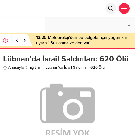
°C
ANKARA
PARÇALI BULUTLU
13:25
Meteoroloji’den bu bölgeler için yoğun kar
uyarısı! Buzlanma ve don var!
Lübnan’da İsrail Saldırıları: 620 Ölü
Anasayfa
Eğitim
Lübnan’da İsrail Saldırıları: 620 Ölü