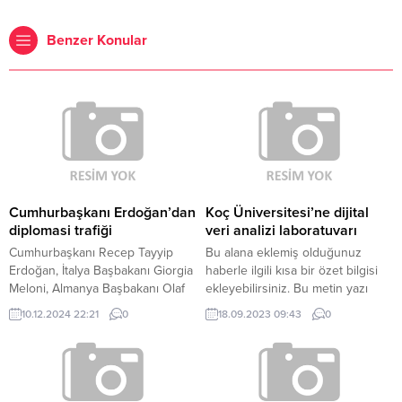
Benzer Konular
Cumhurbaşkanı Erdoğan’dan
Koç Üniversitesi’ne dijital
diplomasi trafiği
veri analizi laboratuvarı
Cumhurbaşkanı Recep Tayyip
Bu alana eklemiş olduğunuz
Erdoğan, İtalya Başbakanı Giorgia
haberle ilgili kısa bir özet bilgisi
Meloni, Almanya Başbakanı Olaf
ekleyebilirsiniz. Bu metin yazı
Scholz ve Avrupa Komisyonu
düzenleme sayfasında “Özet”
10.12.2024 22:21
0
18.09.2023 09:43
0
Başkanı Ursula von der Leyen ile
bölümünden eklenebilir. Özet
telefonda görüştü. Yapılan
eklenmişse başlık altında kalın
görüşmelerde Suriye’de yaşanan
olarak bu şekilde gösterilir,
gelişmeler ele alındı.
eklenmemişse bu alan boş kalır.
Görüşmelerde ayrıca küresel ve