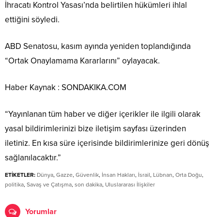
İhracatı Kontrol Yasası’nda belirtilen hükümleri ihlal
ettiğini söyledi.
ABD Senatosu, kasım ayında yeniden toplandığında
“Ortak Onaylamama Kararlarını” oylayacak.
Haber Kaynak : SONDAKIKA.COM
“Yayınlanan tüm haber ve diğer içerikler ile ilgili olarak
yasal bildirimlerinizi bize iletişim sayfası üzerinden
iletiniz. En kısa süre içerisinde bildirimlerinize geri dönüş
sağlanılacaktır.”
ETİKETLER:
Dünya
,
Gazze
,
Güvenlik
,
İnsan Hakları
,
İsrail
,
Lübnan
,
Orta Doğu
,
politika
,
Savaş ve Çatışma
,
son dakika
,
Uluslararası İlişkiler
Yorumlar