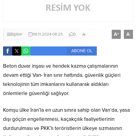
A
A
+
-
Eğitim
06.11.2024 08:25
0
ABONE OL
Beton duvar inşası ve hendek kazma çalışmalarının
devam ettiği Van- İran sınır hattında, güvenlik güçleri
teknolojinin tüm imkanlarını kullanarak aldıkları
önlemlerle güvenliği sağlıyor.
Komşu ülke İran’la en uzun sınıra sahip olan Van’da, yasa
dışı göçün engellenmesi, kaçakçılık faaliyetlerinin
durdurulması ve PKK’lı teröristlerin ülkeye sızmasının