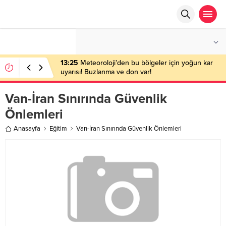
°C
ANKARA
PARÇALI BULUTLU
13:25
Meteoroloji’den bu bölgeler için yoğun kar
uyarısı! Buzlanma ve don var!
Van-İran Sınırında Güvenlik
Önlemleri
Anasayfa
Eğitim
Van-İran Sınırında Güvenlik Önlemleri