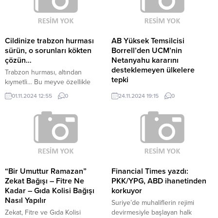
Cildinize trabzon hurması
AB Yüksek Temsilcisi
sürün, o sorunları kökten
Borrell’den UCM’nin
çözün…
Netanyahu kararını
desteklemeyen ülkelere
Trabzon hurması, altından
tepki
kıymetli… Bu meyve özellikle
Türkiye’de ve bazı diğer Akdeniz
Borrell, Güney Kıbrıs Rum
01.11.2024 12:55
0
24.11.2024 19:15
0
ülkelerinde yetişen bir meyvedir.
Yönetimi’nde düzenlenen İsrail-
Bilimsel adı “Diospyros kaki” olan
Filistin konulu bir konferansta
bu meyve, genellikle turuncu
UCM’nin kararıyla ilgili
veya sarı renkte olur ve tatlı, sulu
değerlendirmelerde bulundu.
bir lezzete sahiptir. Trabzon
“Bu, siyasi bir karar değil, bir
hurması, olgunlaştığında yumuşak
mahkeme kararıdır. AB üye
ve tatlı bir kıvama gelir. Genelde
ülkelerinin güçlü desteğiyle
taze tüketilir, ama kurutulmuş
oluşturulmuş uluslararası bir
“Bir Umuttur Ramazan”
Financial Times yazdı:
olarak...
mahkemenin kararı.” diyen
Zekat Bağışı – Fitre Ne
PKK/YPG, ABD ihanetinden
Borrell, “Mahkeme Putin’e karşı
Kadar – Gıda Kolisi Bağışı
korkuyor
tutuklama emri çıkarmaya karar
Nasıl Yapılır
Suriye’de muhaliflerin rejimi
verdiğinde birçok ses destekledi.
Zekat, Fitre ve Gıda Kolisi
devirmesiyle başlayan halk