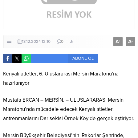
A
A
+
-
13.12.2024 12:10
0
ABONE OL
Kenyalı atletler, 6. Uluslararası Mersin Maratonu’na
hazırlanıyor
Mustafa ERCAN – MERSİN, – ULUSLARARASI Mersin
Maratonu’nda mücadele edecek Kenyalı atletler,
antrenmanlarını Darısekisi Örnek Köy’de gerçekleştiriyor.
Mersin Büyükşehir Belediyesi’nin ‘Rekorlar Şehrinde,