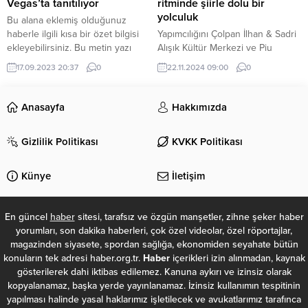
Adana Adli Tıp Kurumu morguna
değildir. Nerede bir terörist varsa
Vegas’ta tanıtılıyor
ritminde şiirle dolu bir
kaldırıldı. Kimlik...
hedefimiz orasıdır" dedi.
yolculuk
Bu alana eklemiş olduğunuz
haberle ilgili kısa bir özet bilgisi
Yapımcılığını Çolpan İlhan & Sadri
ekleyebilirsiniz. Bu metin yazı
Alışık Kültür Merkezi ve Piu
düzenleme sayfasında “Özet”
Entertainment’ın üstlendiği
17.09.2023 20:37
0
22.11.2024 09:00
0
bölümünden eklenebilir. Özet
“Selçuk Yöntem ile Biraz Şiir Biraz
eklenmişse başlık altında kalın
Şarkı” projesi Londra’da
olarak bu şekilde gösterilir,
gerçekleştirdiği dünya prömiyeri
Anasayfa
Hakkımızda
eklenmemişse bu alan boş kalır.
sonrası 21 Kasım’da Zorlu PSM’de
ilk defa dinleyicisi ile buluşacak.
Gizlilik Politikası
KVKK Politikası
Nâzım Hikmet, Özdemir Asaf,
Ümit Yaşar Oğuzcan ve daha
birçok şairin eserlerini özgün caz
Künye
İletişim
besteleriyle buluşturan...
En güncel
haber
sitesi, tarafsız ve özgün manşetler, zihne şeker haber
yorumları, son dakika haberleri, çok özel videolar, özel röportajlar,
magazinden siyasete, spordan sağlığa, ekonomiden seyahate bütün
konuların tek adresi haber.org.tr.
Haber
içerikleri izin alınmadan, kaynak
gösterilerek dahi iktibas edilemez. Kanuna aykırı ve izinsiz olarak
kopyalanamaz, başka yerde yayınlanamaz. İzinsiz kullanımın tespitinin
yapılması halinde yasal haklarımız işletilecek ve avukatlarımız tarafınca