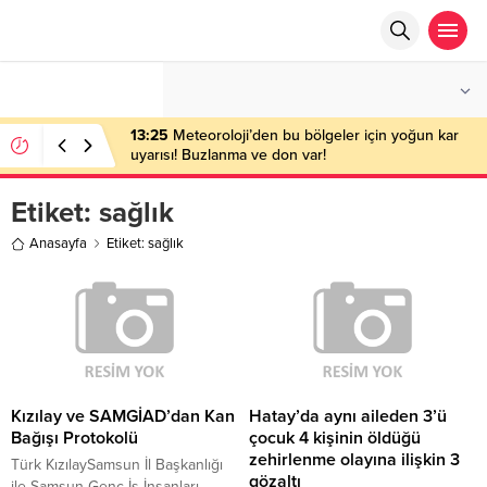
°C
ANKARA
AZ BULUTLU
13:25
Meteoroloji’den bu bölgeler için yoğun kar
uyarısı! Buzlanma ve don var!
Etiket:
sağlık
Anasayfa
Etiket: sağlık
Kızılay ve SAMGİAD’dan Kan
Hatay’da aynı aileden 3’ü
Bağışı Protokolü
çocuk 4 kişinin öldüğü
zehirlenme olayına ilişkin 3
Türk KızılaySamsun İl Başkanlığı
gözaltı
ile Samsun Genç İş İnsanları