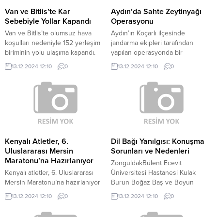
edildi. Tatbikata, İzmir Adnan
hakimiyetinin kaybedilmesi
Van ve Bitlis’te Kar
Aydın’da Sahte Zeytinyağı
Menderes Havalimanı Mülki İdare
sonucu yoldan çıkarak...
Sebebiyle Yollar Kapandı
Operasyonu
Amirliği, Emniyet Şube...
Van ve Bitlis’te olumsuz hava
Aydın’ın Koçarlı ilçesinde
koşulları nedeniyle 152 yerleşim
jandarma ekipleri tarafından
biriminin yolu ulaşıma kapandı.
yapılan operasyonda bir
Van Büyükşehir Belediyesinden
işletmeye ait depoda piyasaya
13.12.2024 12:10
0
13.12.2024 12:10
0
yapılan açıklamaya göre, kar ve
sürülmek istenen litrelerce sahte
tipi nedeniyle kent genelinde 86
zeytinyağı, damla sakızı, süt
mahalle ile 45 mezraya ulaşım
reçeli, macun ele geçirildi. Koçarlı
sağlanamıyor. Karla mücadele
İlçe Jandarma Komutanlığınca
ekipleri, kapalı yolların açılması
sahte zeytinyağı ve ürünleri
için çalışmalarını sürdürüyor. Dün
teneke, plastik ve şişelere
akşam kar, tipi ve yoğun sis
doldurarak piyasaya süren bir
nedeniyle kapatılan...
şahsa yönelik yapılan çalışma
Kenyalı Atletler, 6.
Dil Bağı Yanılgısı: Konuşma
sonucu İncirliova İlçe Tarım ve...
Uluslararası Mersin
Sorunları ve Nedenleri
Maratonu’na Hazırlanıyor
ZonguldakBülent Ecevit
Kenyalı atletler, 6. Uluslararası
Üniversitesi Hastanesi Kulak
Mersin Maratonu’na hazırlanıyor
Burun Boğaz Baş ve Boyun
Mustafa ERCAN – MERSİN, –
Cerrahisi Ana Bilim Dalı Başkanı
13.12.2024 12:10
0
13.12.2024 12:10
0
ULUSLARARASI Mersin
Doç. Dr. Duygu Erdem,
Maratonu’nda mücadele edecek
ebeveynlerin çocuklardaki