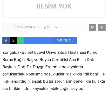
A
A
+
-
13.12.2024 12:10
0
ABONE OL
ZonguldakBülent Ecevit Üniversitesi Hastanesi Kulak
Burun Boğaz Baş ve Boyun Cerrahisi Ana Bilim Dalı
Başkanı Doç. Dr. Duygu Erdem, ebeveynlerin
çocuklardaki konuşma bozukluklarını sıklıkla “dil bağı” ile
ilişkilendirdiğini ancak bu tür sorunların genellikle kulakta
sıvı birikiminden kaynaklanabileceğini söyledi.