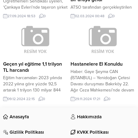
Öğretmenleri Sendikası üyeleri,
Genel Başkanı Devlet...
‘Çankaya Evleri’nde taşeron şirket
ATSO tarafından gerçekleştirilen
üzerinden çalışan öğretmenlerin
ve ulusal çapta olmasıyla bir ilk
27.09.2024 18:53
0
02.03.2024 00:48
0
hak taleplerine ilişkin basın
olan proje pazarı etkinliğinde
açıklaması yaptı. Özel Sektör
yatırımcılar ve girişimciler bir
Öğretmenleri Sendikası üyesi
araya geldi.
yaklaşık 50 kişi, ‘Çankaya
Evleri’nde çalışan öğretmenlerin
hak taleplerine dikkat çekmek için
Çankaya Belediyesi önünde bir
araya geldi. ‘Sosyal belediyecilikte
Geçen yıl eğitime 1,1 trilyon
Hastanelere El Konuldu
hazin son’, ‘Taşerona hayır’,
TL harcandı
Haber: Gaye Şeyma CAN
‘Asgari ücrete...
Eğitim harcamaları 2023 yılında
(İSTANBUL) – Yenidoğan Çetesi
2022 yılına göre yüzde 92,5
Davası duruşması Bakırköy 22.
artarak 1 trilyon 130 milyar 844
Ağır Ceza Mahkemesi’nde devam
milyon TL oldu. Bir önceki yıla
ederken,
09.12.2024 22:15
0
29.11.2024 17:21
0
göre eğitim harcamalarının en
BüyükçekmeceCumhuriyet
fazla arttığı eğitim düzeyleri 2023
Başsavcılığı Örgütü Suçlar
yılında; yüzde 109 ile ilkokul ve
Soruşturma Bürosu tarafından
Anasayfa
Hakkımızda
yüzde 107,2 ile okul öncesi oldu.
başlatılan yeni soruşturma
EĞİTİM HARCAMALARININ GSYH
kapsamında, 26 şirket (hastane)
Gizlilik Politikası
KVKK Politikası
İÇİNDEKİ PAYI YÜZDE 4,3 OLDU...
ve kişinin mal varlığına el