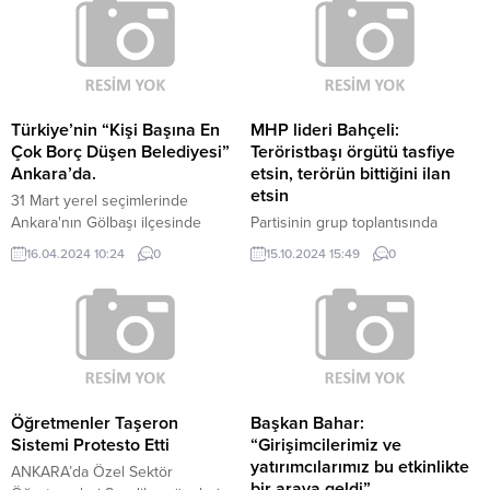
Türkiye’nin “Kişi Başına En
MHP lideri Bahçeli:
Çok Borç Düşen Belediyesi”
Teröristbaşı örgütü tasfiye
Ankara’da.
etsin, terörün bittiğini ilan
etsin
31 Mart yerel seçimlerinde
Ankara'nın Gölbaşı ilçesinde
Partisinin grup toplantısında
CHP’den Belediye Başkanı
konuşan MHP lideri Devlet
16.04.2024 10:24
0
15.10.2024 15:49
0
seçilen Yakup Odabaşı,
Bahçeli, siyasetteki 'çözüm
Türkiye'nin kişi başına en çok
süreci' tartışmasına tepki
borç düşen belediyesinin Gölbaşı
gösterdi. PKK terör örgütünün
olduğunu belirtti. Odabaşı,
elebaşı Abdullah Öcalan'a çağrı
belediyenin, yaklaşık 1 milyar 60
yapan Bahçeli, "Türkiye'ye
milyon TL borcu bulunduğunu
getirilirken 'her türlü hizmete
söyledi. Odabaşı, belediyede 400
hazırım' diyen terörist başı
personel bulunduğunu da ifade
buyursun terörün bittiğini,
Öğretmenler Taşeron
Başkan Bahar:
ederek, “Gizli çalışanlar var. Yani
örgütünün tasfiye edileceğini tek
Sistemi Protesto Etti
“Girişimcilerimiz ve
olmadığı halde burada görünen...
taraflı ilan etsin" ifadelerini
yatırımcılarımız bu etkinlikte
ANKARA’da Özel Sektör
kullandı. Milliyetçi Hareket Partisi
bir araya geldi”