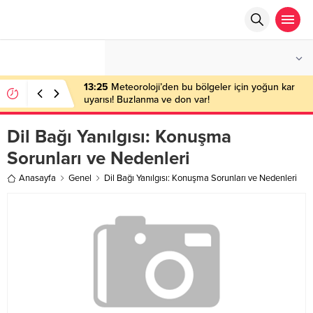
°C
ANKARA
AZ BULUTLU
13:25
Meteoroloji’den bu bölgeler için yoğun kar
uyarısı! Buzlanma ve don var!
Dil Bağı Yanılgısı: Konuşma
Sorunları ve Nedenleri
Anasayfa
Genel
Dil Bağı Yanılgısı: Konuşma Sorunları ve Nedenleri