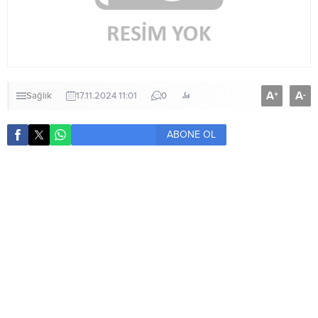
A
A
+
-
Sağlık
17.11.2024 11:01
0
ABONE OL