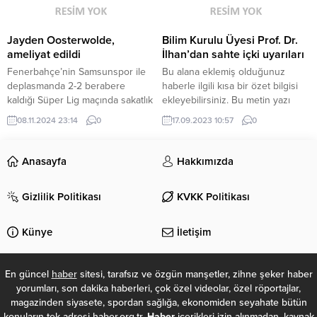
kullanılan penaltı vuruşundan
4 gol atarken 2 de asistlik katkı...
yararlanamadı. Milli Takım bu
sonuçla puanını 11 yaptı. Galler...
Jayden Oosterwolde,
Bilim Kurulu Üyesi Prof. Dr.
ameliyat edildi
İlhan’dan sahte içki uyarıları
Fenerbahçe’nin Samsunspor ile
Bu alana eklemiş olduğunuz
deplasmanda 2-2 berabere
haberle ilgili kısa bir özet bilgisi
kaldığı Süper Lig maçında sakatlık
ekleyebilirsiniz. Bu metin yazı
geçiren Jayden Oosterwolde ile
düzenleme sayfasında “Özet”
08.11.2024 23:14
0
17.09.2023 10:57
0
ilgili sıcak bir gelişme yaşandı.
bölümünden eklenebilir. Özet
Sezonun geri kalanında forma
eklenmişse başlık altında kalın
giyemeyecek olan Hollandalı
olarak bu şekilde gösterilir,
Anasayfa
Hakkımızda
futbolcu, yurt dışında ön çapraz
eklenmemişse bu alan boş kalır.
bağ operasyonu geçirdi. “ÖN
Gizlilik Politikası
KVKK Politikası
ÇAPRAZ BAĞ OPERASYONU
UYGULANMIŞTIR” Fenerbahçe,
savunma oyuncusunun son
Künye
İletişim
durumu hakkında bir
bilgilendirme yaptı. Sarı-lacivertli...
En güncel
haber
sitesi, tarafsız ve özgün manşetler, zihne şeker haber
yorumları, son dakika haberleri, çok özel videolar, özel röportajlar,
magazinden siyasete, spordan sağlığa, ekonomiden seyahate bütün
konuların tek adresi haber.org.tr.
Haber
içerikleri izin alınmadan, kaynak