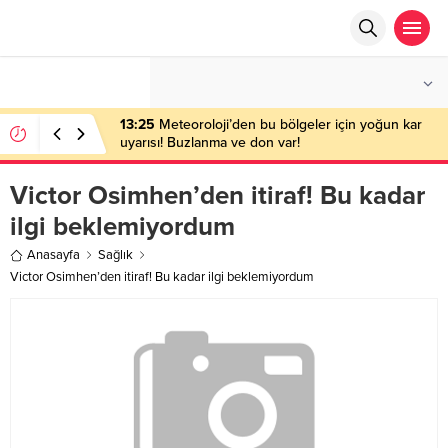
°C
ANKARA
PARÇALI BULUTLU
13:25
Meteoroloji’den bu bölgeler için yoğun kar
uyarısı! Buzlanma ve don var!
Victor Osimhen’den itiraf! Bu kadar
ilgi beklemiyordum
Anasayfa
Sağlık
Victor Osimhen’den itiraf! Bu kadar ilgi beklemiyordum