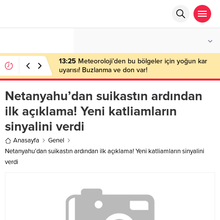
°C
ANKARA
PARÇALI BULUTLU
13:25
Meteoroloji’den bu bölgeler için yoğun kar
uyarısı! Buzlanma ve don var!
Netanyahu’dan suikastın ardından
ilk açıklama! Yeni katliamların
sinyalini verdi
Anasayfa
Genel
Netanyahu’dan suikastın ardından ilk açıklama! Yeni katliamların sinyalini
verdi