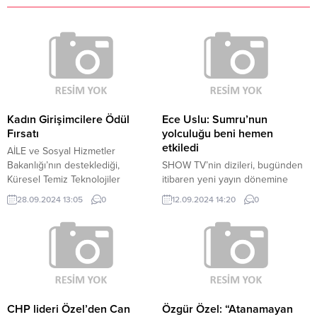
Kadın Girişimcilere Ödül
Ece Uslu: Sumru’nun
Fırsatı
yolculuğu beni hemen
etkiledi
AİLE ve Sosyal Hizmetler
Bakanlığı’nın desteklediği,
SHOW TV’nin dizileri, bugünden
Küresel Temiz Teknolojiler
itibaren yeni yayın dönemine
Girişimcilik Programı (GCIP)
girdi. Geçtiğimiz sezonun izlenme
28.09.2024 13:05
0
12.09.2024 14:20
0
Türkiye 2024 Hızlandırıcı
rekorları kıran dizilerine yenileri
Programı kapsamındaki kadın
eklendi. Yeni yayın döneminde
girişimciler, ödüllerini yıl sonunda
yayınlanacak ilk dizi, ‘Siyah Kalp’
alacak. Aile ve Sosyal Hizmetler
olacak. Tims&B Productions imzalı
Bakanlığı’nın paydaş olarak yer
‘Siyah Kalp‘in yapımcıları; Timur
aldığı, Türkiye Bilimsel ve
Savcı ile Burak Sağyaşar. İlk
Teknolojik Araştırmalar
bölümü bu akşam saat 20.00’de
Kurumu’nca, Birleşmiş Milletler
yayınlanacak olan ‘Siyah Kalp’,
CHP lideri Özel’den Can
Özgür Özel: “Atanamayan