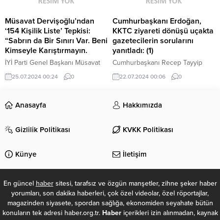
hissetmediklerini hissetmeleri
bir çiftin komik herkesin izlediği
gerekiyor. Biz bu hissin bir
zaman ‘A biz de böyleyiz, a sen
Müsavat Dervişoğlu’ndan
Cumhurbaşkanı Erdoğan,
parçası olabiliyorsak eğer ne
de aynı böylesin. Aynı bizim gibi’
‘154 Kişilik Liste’ Tepkisi:
KKTC ziyareti dönüşü uçakta
mutlu bize” dedi.
diyeceği bir hikâye” dedi....
“Sabrın da Bir Sınırı Var. Beni
gazetecilerin sorularını
Kimseyle Karıştırmayın.
yanıtladı: (1)
İYİ Parti Genel Başkanı Müsavat
Cumhurbaşkanı Recep Tayyip
Dervişoğlu, partisinin grup
Erdoğan, Kıbrıs'ta her iki tarafın
25.07.2024 00:24
0
22.07.2024 00:06
0
toplantısında; "Kamuoyunu
masaya eşit oturup eşit kalktığı bir
meşgul eden benim de içinde
denklem kurulmadan yeni bir
bulunduğum 154’ler tartışması var.
müzakere sürecinin başlamasını
Anasayfa
Hakkımızda
İçinde yetiştiğim camiayı üzmek,
mümkün görmediklerini belirtti.
kırmak istemem ancak sabrın da
Gizlilik Politikası
KVKK Politikası
bir sınırı var. Sözlerimin
muhatapları maziyi paylaştığım
insanlar değil, eline dava
Künye
İletişim
arkadaşlarının kanı bulaşmış
alçaklardır. Beni sakın ha sakın ve
hangi sebeple...
En güncel
haber
sitesi, tarafsız ve özgün manşetler, zihne şeker haber
yorumları, son dakika haberleri, çok özel videolar, özel röportajlar,
magazinden siyasete, spordan sağlığa, ekonomiden seyahate bütün
konuların tek adresi haber.org.tr.
Haber
içerikleri izin alınmadan, kaynak