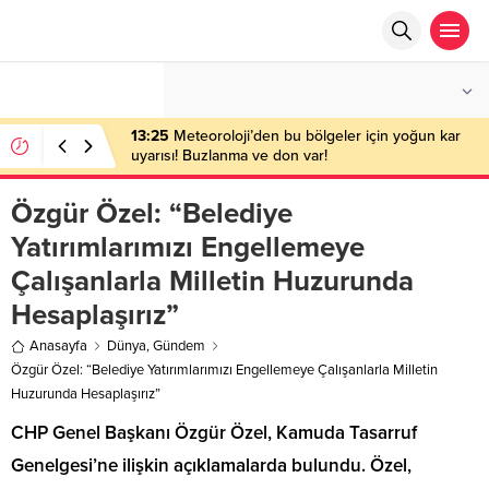
°C
ANKARA
AÇIK
13:25
Meteoroloji’den bu bölgeler için yoğun kar
uyarısı! Buzlanma ve don var!
Özgür Özel: “Belediye
Yatırımlarımızı Engellemeye
Çalışanlarla Milletin Huzurunda
Hesaplaşırız”
Anasayfa
Dünya
,
Gündem
Özgür Özel: “Belediye Yatırımlarımızı Engellemeye Çalışanlarla Milletin
Huzurunda Hesaplaşırız”
CHP Genel Başkanı Özgür Özel, Kamuda Tasarruf
Genelgesi’ne ilişkin açıklamalarda bulundu. Özel,