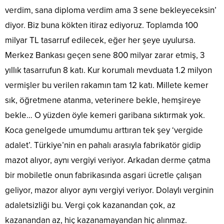
verdim, sana diploma verdim ama 3 sene bekleyeceksin’
diyor. Biz buna kökten itiraz ediyoruz. Toplamda 100
milyar TL tasarruf edilecek, eğer her şeye uyulursa.
Merkez Bankası geçen sene 800 milyar zarar etmiş, 3
yıllık tasarrufun 8 katı. Kur korumalı mevduata 1.2 milyon
vermişler bu verilen rakamın tam 12 katı. Millete kemer
sık, öğretmene atanma, veterinere bekle, hemşireye
bekle… O yüzden öyle kemeri garibana sıktırmak yok.
Koca genelgede umumdumu arttıran tek şey ‘vergide
adalet’. Türkiye’nin en pahalı arasıyla fabrikatör gidip
mazot alıyor, aynı vergiyi veriyor. Arkadan derme çatma
bir mobiletle onun fabrikasında asgari ücretle çalışan
geliyor, mazor alıyor aynı vergiyi veriyor. Dolaylı verginin
adaletsizliği bu. Vergi çok kazanandan çok, az
kazanandan az, hiç kazanamayandan hiç alınmaz.