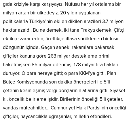
gıda kriziyle karşı karşıyayız. Nüfusu her yıl ortalama bir
milyon artan bir ülkedeyiz. 20 yıldır uygulanan
politikalarla Türkiye’nin ekilen dikilen arazileri 3.7 milyon
hektar azaldı. Bu ne demek, iki tane Trakya demek. Çiftçi,
ektikçe zarar eden, ürettikçe iflasa sürüklenen bir kısır
döngünün içinde. Geçen seneki rakamlara bakarsak
çiftçiler kanuna göre 263 milyar destekleme primi
haketmişken 85 milyar ödenmiş, 178 milyar lira hakları
duruyor. O para nereye gitti; o para KKM’ye gitti, Plan
Bütçe Komisyonunda son dakika önergeleri ile 5’li
çetenin kesinleşmiş vergi borçlarının aflarına gitti. Siyaset
ki, öncelik belirleme işidir. Birilerinin önceliği 5’li çeteler,
yandaş müteahhitler… Cumhuriyet Halk Partisi’nin önceliği
çiftçiler, haycancılıkla uğraşanlar, milletin efendileri.