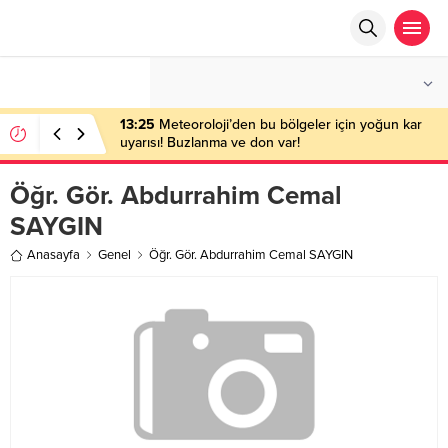
°C
ANKARA
PARÇALI BULUTLU
13:25
Meteoroloji’den bu bölgeler için yoğun kar
uyarısı! Buzlanma ve don var!
Öğr. Gör. Abdurrahim Cemal
SAYGIN
Anasayfa
Genel
Öğr. Gör. Abdurrahim Cemal SAYGIN