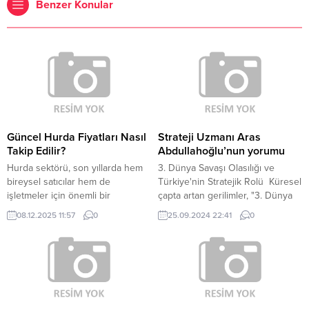
Benzer Konular
Güncel Hurda Fiyatları Nasıl
Strateji Uzmanı Aras
Takip Edilir?
Abdullahoğlu’nun yorumu
Hurda sektörü, son yıllarda hem
3. Dünya Savaşı Olasılığı ve
bireysel satıcılar hem de
Türkiye'nin Stratejik Rolü Küresel
işletmeler için önemli bir
çapta artan gerilimler, "3. Dünya
ekonomik değer alanına
Savaşı çıkar mı?" sorusunu
08.12.2025 11:57
0
25.09.2024 22:41
0
dönüşmüştür. Özellikle metal geri
yeniden gündeme getirirken,
dönüşümündeki artış, hurda
Türkiye’nin bu olası senaryodaki
fiyatlarının günlük olarak
rolü de merak konusu. NATO
değişmesine neden olduğu için
üyesi olan Türkiye, jeopolitik
güncel hurda fiyatları
konumu nedeniyle savaş
konusundaki doğru bilgiye
durumunda kilit bir aktör haline
ulaşmak büyük önem taşır.
gelebilir. Orta Doğu, Avrupa ve