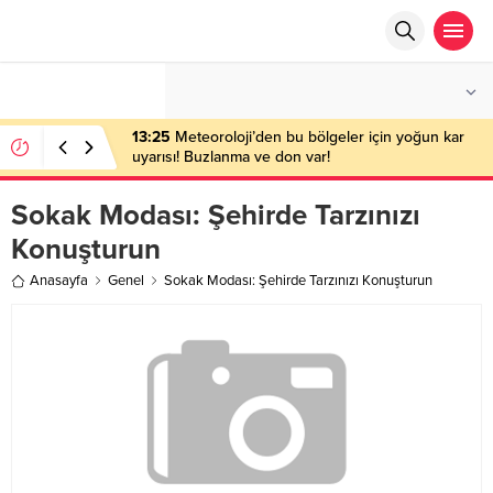
°C
ANKARA
AZ BULUTLU
13:25
Meteoroloji’den bu bölgeler için yoğun kar
uyarısı! Buzlanma ve don var!
Sokak Modası: Şehirde Tarzınızı
Konuşturun
Anasayfa
Genel
Sokak Modası: Şehirde Tarzınızı Konuşturun