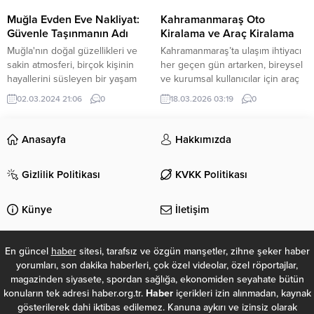
itibarım için, kendi hesaplarını
okuyuculara sunduğu başlıca
açığa çıkarmak için bizzat
haber kategorileri arasında asayiş
Muğla Evden Eve Nakliyat:
Kahramanmaraş Oto
Sermaye...
haberleri, son dakika haberleri,
Güvenle Taşınmanın Adı
Kiralama ve Araç Kiralama
finans, magazin, spor, gündem
Muğla'nın doğal güzellikleri ve
Kahramanmaraş’ta ulaşım ihtiyacı
gibi konular...
sakin atmosferi, birçok kişinin
her geçen gün artarken, bireysel
hayallerini süsleyen bir yaşam
ve kurumsal kullanıcılar için araç
alanı olma özelliğini taşır. Bu
kiralama hizmetleri büyük önem
02.03.2024 21:06
0
18.03.2026 03:19
0
güzel bölgede ev değiştirmek,
kazanıyor. Özellikle kısa süreli
yeni bir başlangıca adım atmak
şehir içi ulaşım, iş seyahatleri, tatil
anlamına gelir. Ancak, taşınma
planları ve özel günler için araç
Anasayfa
Hakkımızda
süreci genellikle stresli ve zorlu
kiralama hizmeti pratik ve
olabilir. İşte tam da burada
ekonomik bir çözüm sunuyor. Bu
Gizlilik Politikası
KVKK Politikası
devreye giren Muğla evden eve
alanda Kahramanmaraş’ta
nakliyat hizmetleri, güvenle
güvenilir hizmet sunan firmalar
taşınmanın anahtarını...
arasında Tayfun...
Künye
İletişim
En güncel
haber
sitesi, tarafsız ve özgün manşetler, zihne şeker haber
yorumları, son dakika haberleri, çok özel videolar, özel röportajlar,
magazinden siyasete, spordan sağlığa, ekonomiden seyahate bütün
konuların tek adresi haber.org.tr.
Haber
içerikleri izin alınmadan, kaynak
gösterilerek dahi iktibas edilemez. Kanuna aykırı ve izinsiz olarak