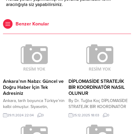
aracılığıyla siz yapabilirsiniz.
Benzer Konular
Ankara’nın Nabzı: Güncel ve
DİPLOMASİDE STRATEJİK
Doğru Haber İçin Tek
BİR KOORDİNATÖR NASIL
Adresiniz
OLUNUR
Ankara, tarih boyunca Türkiye’nin
By Dr. Tuğba Koç DİPLOMASİDE
kalbi olmuştur. Siyasetin,
STRATEJİK BİR KOORDİNATÖR
ekonominin ve kültürel
NASIL OLUNUR: TÜRK
29.11.2024 22:04
0
25.12.2025 18:03
0
etkinliklerin merkezi olan bu
İSTİHBARATINDA SESSİZ BİR
güzel şehir, her gün birbirinden
PROFESYONEL OLARAK
önemli olaylara ev sahipliği
İBRAHİM KALIN'IN ROLÜ “Al-