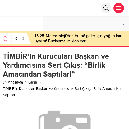
°C
ANKARA
PARÇALI BULUTLU
13:25
Meteoroloji’den bu bölgeler için yoğun kar
uyarısı! Buzlanma ve don var!
TİMBİR’in Kurucuları Başkan ve
Yardımcısına Sert Çıkış: “Birlik
Amacından Saptılar!”
Anasayfa
Genel
TİMBİR’in Kurucuları Başkan ve Yardımcısına Sert Çıkış: “Birlik Amacından
Saptılar!”