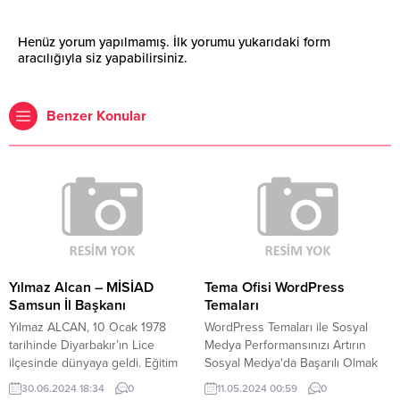
Henüz yorum yapılmamış. İlk yorumu yukarıdaki form
aracılığıyla siz yapabilirsiniz.
Benzer Konular
Yılmaz Alcan – MİSİAD
Tema Ofisi WordPress
Samsun İl Başkanı
Temaları
Yılmaz ALCAN, 10 Ocak 1978
WordPress Temaları ile Sosyal
tarihinde Diyarbakır’ın Lice
Medya Performansınızı Artırın
ilçesinde dünyaya geldi. Eğitim
Sosyal Medya'da Başarılı Olmak
hayatı Diyarbakır’da tamamladı.
için WordPress Temaları Sosyal
30.06.2024 18:34
0
11.05.2024 00:59
0
Gazi Recep Alcan ve Türkiye
medya platformları, günümüzün