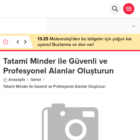
°C
ANKARA
PARÇALI BULUTLU
13:25
Meteoroloji’den bu bölgeler için yoğun kar
uyarısı! Buzlanma ve don var!
Tatami Minder ile Güvenli ve
Profesyonel Alanlar Oluşturun
Anasayfa
Genel
Tatami Minder ile Güvenli ve Profesyonel Alanlar Oluşturun