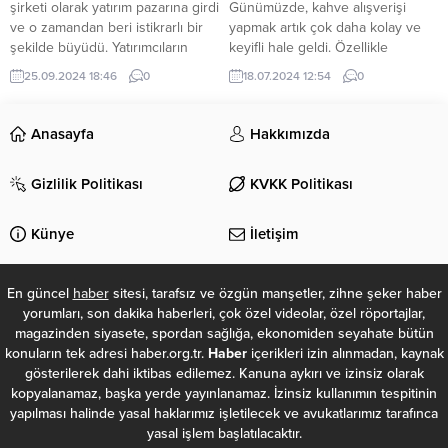
şirketi olarak yatırım pazarına girdi
Günümüzde, kahve alışverişi
yürütmektedir. Ankara ilinde...
ve o zamandan beri istikrarlı bir
yapmak artık çok daha kolay ve
şekilde büyüdü. Yatırımcıların
keyifli hale geldi. Özellikle
güvenini kazanmış ve
çevrimiçi kahve alışverişi
25.09.2024 18:46
0
18.07.2024 12:54
0
hizmetleriyle kendini kanıtlamış
sayesinde, dünyanın dört bir
olan TradeSmart, özellikle Türkiye
yanından gelen en kaliteli kahve
pazarına Türkçe hizmetler
çekirdeklerine ulaşmak sadece
Anasayfa
Hakkımızda
sunarak yerel yatırımcıların
birkaç tık uzağınızda. Peki, neden
ihtiyaçlarına yanıt veriyor. Avrupa
çevrimiçi kahve alışverişi
Gizlilik Politikası
KVKK Politikası
Kalitesi ve Güvenilirliği
yapmalısınız? İşte size birkaç
TradeSmart, Avrupa finansal
harika neden: Çeşitlilik: Farklı
kurallarına tamamen uygundur.
bölgelerden gelen, özenle...
Künye
İletişim
Bu düzenlemeler şirketin...
En güncel
haber
sitesi, tarafsız ve özgün manşetler, zihne şeker haber
yorumları, son dakika haberleri, çok özel videolar, özel röportajlar,
magazinden siyasete, spordan sağlığa, ekonomiden seyahate bütün
konuların tek adresi haber.org.tr.
Haber
içerikleri izin alınmadan, kaynak
gösterilerek dahi iktibas edilemez. Kanuna aykırı ve izinsiz olarak
kopyalanamaz, başka yerde yayınlanamaz. İzinsiz kullanımın tespitinin
yapılması halinde yasal haklarımız işletilecek ve avukatlarımız tarafınca
yasal işlem başlatılacaktır.