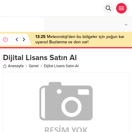
°C
ANKARA
PARÇALI BULUTLU
13:25
Meteoroloji’den bu bölgeler için yoğun kar
uyarısı! Buzlanma ve don var!
Dijital Lisans Satın Al
Anasayfa
Genel
Dijital Lisans Satın Al