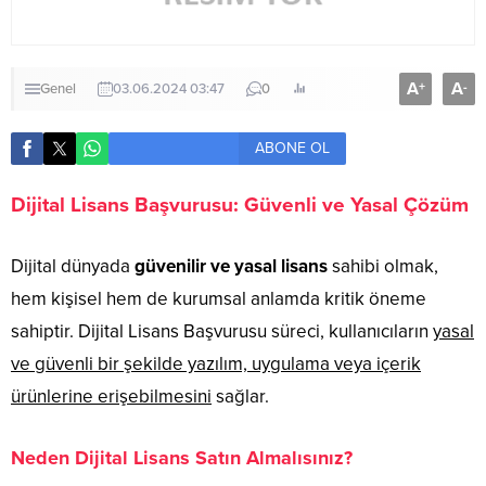
A
A
+
-
Genel
03.06.2024 03:47
0
ABONE OL
Dijital Lisans Başvurusu: Güvenli ve Yasal Çözüm
Dijital dünyada
güvenilir ve yasal lisans
sahibi olmak,
hem kişisel hem de kurumsal anlamda kritik öneme
sahiptir. Dijital Lisans Başvurusu süreci, kullanıcıların
yasal
ve güvenli bir şekilde yazılım, uygulama veya içerik
ürünlerine erişebilmesini
sağlar.
Neden Dijital Lisans Satın Almalısınız?