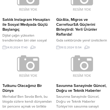
olan Özel Güvenlik Haber,
Afyonkarahisar’da 5 yıldızlı bir
Türkiye’deki özel güvenlik
hotelde Zara’nın sahne aldığı
görevlilerine yönelik içerikleriyle
görkemli bir sünnet düğününe ev
dikkat çekiyor. Bu portal, özel
sahipliği yaptı. Zara,...
Satılık Instagram Hesapları
GürAta, Migros ve
güvenlik alanında çalışan
ile Sosyal Medyada Güçlü
CarrefourSA Güçlerini
profesyonellerin ihtiyaç...
Başlangıç
Birleştirdi: Yerli Ürünler
Raflarda!
Dijital çağın yükselen
trendlerinden biri olan sosyal
Gıda sektöründe yerel üreticilerin
medya, işletmelerin ve bireylerin
sürdürülebilirliğini desteklemek
24.10.2024 17:40
0
09.12.2024 13:54
0
hedef kitlelerine doğrudan
ve tüketicilere uygun fiyatlı,
ulaşabilmelerine olanak tanıyor.
sağlıklı ürünler sunmak amacıyla
Özellikle Instagram gibi görsel
GürAta önemli bir hizmet
odaklı platformlarda, doğru
sunuyor. Tedarik zincirini
stratejilerle büyümek büyük
iyileştirmekten üreticilerin
önem taşıyor. Ancak yeni
kazançlarını artırmaya kadar
başlayan hesapların sıfırdan
birçok alanda yenilikçi çözümler
takipçi kazanması zaman alabilir.
sunan GürAta, üreticilerin
Tutkunu Olacağınız Bir
Savunma Sanayinde Güncel,
Bu noktada, satılık instagram
ürünlerini en az aracıyla
Dünya
Doğru ve Teknik Haberler
hesabı seçenekleri devreye
doğrudan perakendecilere
Merhaba! Ben Sevda Berk, bu
Savunma Sanayinde Güncel,
giriyor. Mevcut takipçili hesaplarla
ulaştırmayı hedefliyor. Alp Önder
blogda sizlere kendi dünyamdan
Doğru ve Teknik Haberler
hızlıca...
Özpamukçu: "Tedarik Zincirini
bir pencere açmak ve birlikte
Türkiye’nin savunma sanayii
Güvence Altına Alıyoruz" Gıda...