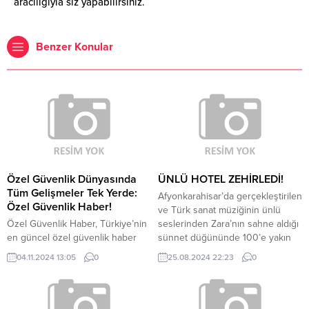
aracılığıyla siz yapabilirsiniz.
Benzer Konular
Özel Güvenlik Dünyasında
ÜNLÜ HOTEL ZEHİRLEDİ!
Tüm Gelişmeler Tek Yerde:
Afyonkarahisar’da gerçekleştirilen
Özel Güvenlik Haber!
ve Türk sanat müziğinin ünlü
Özel Güvenlik Haber, Türkiye’nin
seslerinden Zara’nın sahne aldığı
en güncel özel güvenlik haber
sünnet düğününde 100’e yakın
portalı olarak sektöre dair geniş
kişi otelin verdiği yemekten
04.11.2024 13:05
0
25.08.2024 22:23
0
kapsamlı bilgi sunmak amacıyla
zehirlenerek hastanelik oldu.
hizmet veriyor. Özel güvenlik
Zehirlenenler arasında kent
haberleri alanında sektördeki en
protokol üyelerinin de olduğu
güvenilir bilgi kaynaklarından biri
iddia edildi. Geçtiğimiz hafta sonu