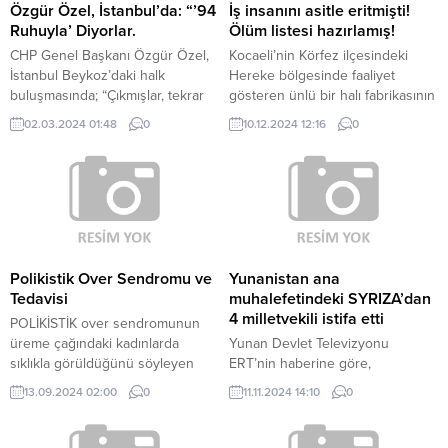
Özgür Özel, İstanbul’da: “’94
İş insanını asitle eritmişti!
Ruhuyla’ Diyorlar.
Ölüm listesi hazırlamış!
CHP Genel Başkanı Özgür Özel,
Kocaeli’nin Körfez ilçesindeki
İstanbul Beykoz’daki halk
Hereke bölgesinde faaliyet
buluşmasında; “Çıkmışlar, tekrar
gösteren ünlü bir halı fabrikasının
oy istiyorlar. Hatta 1994’te
sahibi Nurhan Ör’den, 7 Kasım
02.03.2024 01:48
0
10.12.2024 12:16
0
kazanmış ya, ‘94 ruhuyla’ diyorlar.
2023 tarihinden bu yana haber
Kardeşim, 94 ruhu dediğin nedir?
alamayan yakınlarının ihbarı
Ankara’da Melih Gökçek
üzerine polis ekipleri hareke
belediyeciliğidir. Burada o
geçti. EN SON LİSE ARKADAŞI İLE
günden itibaren İstanbul’a
GÖRÜŞTÜİş insanı halı fabrikası
ihanetin başlangıç günüdür. Ben
sahibi öldürülen Nurhan Ör.
demiyorum, Tayyip Bey diyor.
DHA’daki habere göre yapılan
Diyor ki, ‘Biz yatay mimari
çalışmalarda, yaklaşık 1000
Polikistik Over Sendromu ve
Yunanistan ana
yapamadık, dikey mimariyi...
saatlik...
Tedavisi
muhalefetindeki SYRIZA’dan
4 milletvekili istifa etti
POLİKİSTİK over sendromunun
üreme çağındaki kadınlarda
Yunan Devlet Televizyonu
sıklıkla görüldüğünü söyleyen
ERT’nin haberine göre,
Kadın Hastalıkları ve Tüp Bebek
SYRIZA’dan 4 milletvekilinin parti
13.09.2024 02:00
0
11.11.2024 14:10
0
Uzmanı Doç. Dr. Yusuf Aytaç
lideri Stefanos Kaselakis ile
Tohma, “Yumurtlama
anlaşmazlıkları yüzünden istifa
bozukluğuna, erkeklik hormonu
etmesiyle İttifakın parlamentodaki