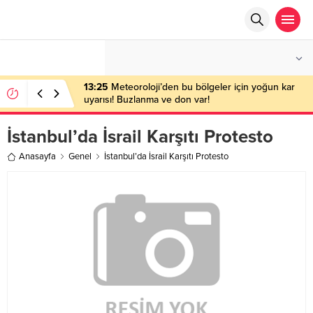
°C
ANKARA
AÇIK
13:25
Meteoroloji’den bu bölgeler için yoğun kar
uyarısı! Buzlanma ve don var!
İstanbul’da İsrail Karşıtı Protesto
Anasayfa
Genel
İstanbul’da İsrail Karşıtı Protesto