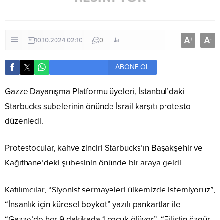
A
A
+
-
10.10.2024 02:10
0
ABONE OL
Gazze Dayanışma Platformu üyeleri, İstanbul’daki
Starbucks şubelerinin önünde İsrail karşıtı protesto
düzenledi.
Protestocular, kahve zinciri Starbucks’ın Başakşehir ve
Kağıthane’deki şubesinin önünde bir araya geldi.
Katılımcılar, “Siyonist sermayeleri ülkemizde istemiyoruz”,
“İnsanlık için küresel boykot” yazılı pankartlar ile
“Gazze’de her 9 dakikada 1 çocuk ölüyor”, “Filistin özgür