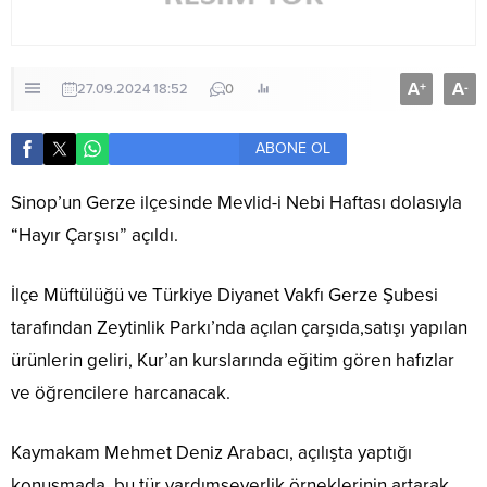
A
A
+
-
27.09.2024 18:52
0
ABONE OL
Sinop’un Gerze ilçesinde Mevlid-i Nebi Haftası dolasıyla
“Hayır Çarşısı” açıldı.
İlçe Müftülüğü ve Türkiye Diyanet Vakfı Gerze Şubesi
tarafından Zeytinlik Parkı’nda açılan çarşıda,satışı yapılan
ürünlerin geliri, Kur’an kurslarında eğitim gören hafızlar
ve öğrencilere harcanacak.
Kaymakam Mehmet Deniz Arabacı, açılışta yaptığı
konuşmada, bu tür yardımseverlik örneklerinin artarak