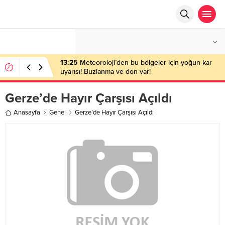
°C
ANKARA
AÇIK
13:25
Meteoroloji’den bu bölgeler için yoğun kar
uyarısı! Buzlanma ve don var!
Gerze’de Hayır Çarşısı Açıldı
Anasayfa
Genel
Gerze’de Hayır Çarşısı Açıldı