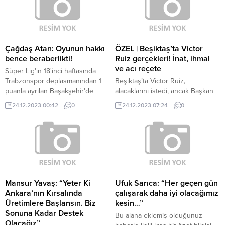
Çağdaş Atan: Oyunun hakkı
ÖZEL | Beşiktaş’ta Victor
bence beraberlikti!
Ruiz gerçekleri! İnat, ihmal
ve acı reçete
Süper Lig'in 18'inci haftasında
Trabzonspor deplasmanından 1
Beşiktaş’ta Victor Ruiz,
puanla ayrılan Başakşehir'de
alacaklarını istedi, ancak Başkan
Çağdaş Atan açıklamalarda
Ahmet Nur Çebi kabul etmedi.
24.12.2023 00:42
0
24.12.2023 07:24
0
bulundu.
Futbolcu, sözleşmesini feshedip
FIFA’nın yolunu tuttu. Bu sefer de
FIFA’nın istediği savunma yazısı, 2
çalışan tarafından unutuldu ve
hukuk servisine iletilemeyince
ağır fatura geldi.
Mansur Yavaş: “Yeter Ki
Ufuk Sarıca: “Her geçen gün
Ankara’nın Kırsalında
çalışarak daha iyi olacağımız
Üretimlere Başlansın. Biz
kesin…”
Sonuna Kadar Destek
Bu alana eklemiş olduğunuz
Olacağız”