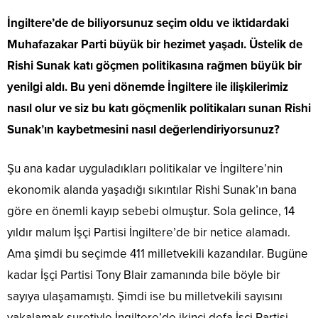
İngiltere’de de biliyorsunuz seçim oldu ve iktidardaki
Muhafazakar Parti büyük bir hezimet yaşadı. Üstelik de
Rishi Sunak katı göçmen politikasına rağmen büyük bir
yenilgi aldı. Bu yeni dönemde İngiltere ile ilişkilerimiz
nasıl olur ve siz bu katı göçmenlik politikaları sunan Rishi
Sunak’ın kaybetmesini nasıl değerlendiriyorsunuz?
Şu ana kadar uyguladıkları politikalar ve İngiltere’nin
ekonomik alanda yaşadığı sıkıntılar Rishi Sunak’ın bana
göre en önemli kayıp sebebi olmuştur. Sola gelince, 14
yıldır malum İşçi Partisi İngiltere’de bir netice alamadı.
Ama şimdi bu seçimde 411 milletvekili kazandılar. Bugüne
kadar İşçi Partisi Tony Blair zamanında bile böyle bir
sayıya ulaşamamıştı. Şimdi ise bu milletvekili sayısını
yakalamak suretiyle İngiltere’de ikinci defa İşçi Partisi