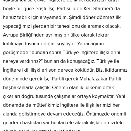
böyle bir güce erişti. İşçi Partisi lideri Keir Starmer’ı da
henüz tebrik için arayamadım. Şimdi döner dönmez ilk
yapacağımız işlerden bir tanesi onu da aramak olacak.
Avrupa Birliği’nden ayrılmış bir ülke olarak tekrar
katılmayı düşünmediğini söylüyor. Yapacağımız
görüşmede “bundan sonra Türkiye-İngiltere ilişkilerini
nereye vardırırız?” bunları da konuşacağız. Türkiye ile
İngiltere ikili ilişkileri son derece köklüdür. Biz, iktidarımız
döneminde gerek İşçi Partili gerek Muhafazakar Partili
başbakanlarla çalıştık. Önemli olan iki ülkenin ortak
çıkarları doğrultusunda çalışmalar ortaya koymaktır. Yeni
dönemde de müttefikimiz İngiltere ile ilişkilerimizi her
alanda geliştirmeye devam edeceğiz. Önümüzde önemli
gündem başlıkları var bunları ele alarak ilişkilerimizdeki