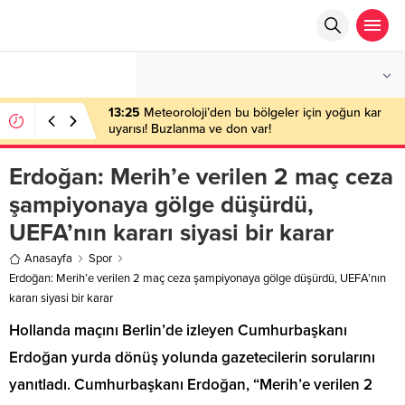
°C
ANKARA
AZ BULUTLU
13:25
Meteoroloji’den bu bölgeler için yoğun kar
uyarısı! Buzlanma ve don var!
Erdoğan: Merih’e verilen 2 maç ceza
şampiyonaya gölge düşürdü,
UEFA’nın kararı siyasi bir karar
Anasayfa
Spor
Erdoğan: Merih’e verilen 2 maç ceza şampiyonaya gölge düşürdü, UEFA’nın
kararı siyasi bir karar
Hollanda maçını Berlin’de izleyen Cumhurbaşkanı
Erdoğan yurda dönüş yolunda gazetecilerin sorularını
yanıtladı. Cumhurbaşkanı Erdoğan, “Merih’e verilen 2