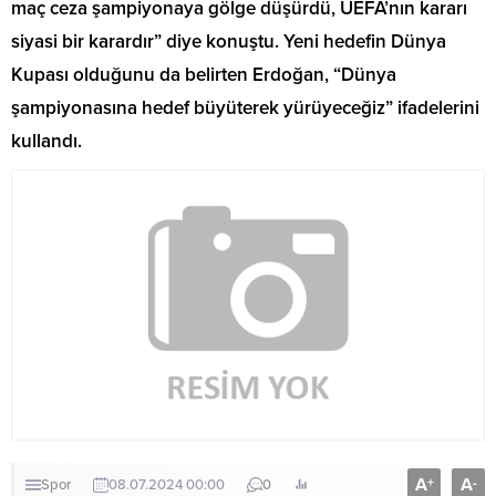
maç ceza şampiyonaya gölge düşürdü, UEFA’nın kararı
siyasi bir karardır” diye konuştu. Yeni hedefin Dünya
Kupası olduğunu da belirten Erdoğan, “Dünya
şampiyonasına hedef büyüterek yürüyeceğiz” ifadelerini
kullandı.
A
A
+
-
Spor
08.07.2024 00:00
0