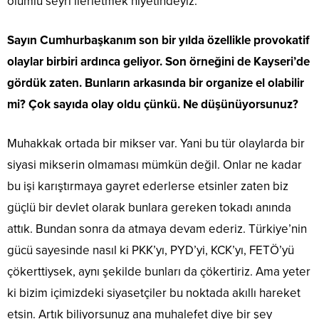
olumlu seyri ilerletmek niyetindeyiz.
Sayın Cumhurbaşkanım son bir yılda özellikle provokatif
olaylar birbiri ardınca geliyor. Son örneğini de Kayseri’de
gördük zaten. Bunların arkasında bir organize el olabilir
mi? Çok sayıda olay oldu çünkü. Ne düşünüyorsunuz?
Muhakkak ortada bir mikser var. Yani bu tür olaylarda bir
siyasi mikserin olmaması mümkün değil. Onlar ne kadar
bu işi karıştırmaya gayret ederlerse etsinler zaten biz
güçlü bir devlet olarak bunlara gereken tokadı anında
attık. Bundan sonra da atmaya devam ederiz. Türkiye’nin
gücü sayesinde nasıl ki PKK’yı, PYD’yi, KCK’yı, FETÖ’yü
çökerttiysek, aynı şekilde bunları da çökertiriz. Ama yeter
ki bizim içimizdeki siyasetçiler bu noktada akıllı hareket
etsin. Artık biliyorsunuz ana muhalefet diye bir şey