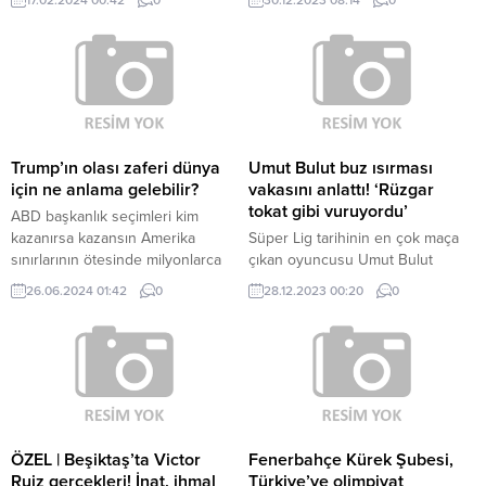
zaman zor olduğunu dile
gereken Süper Kupa maçı iptal
getirerek, "Geriye dönüp
edildi. Suudi yetkililerin, iki takım
karalama kampanyası yapmak bizi
oyuncularının Atatürk tişörtleri ve
kahraman yapardı ama biz
“Yurtta sulh, cihanda sulh”
kimseye kötü söz söylemeyiz,
pankartı taşımasına izin
söylettirmeyiz" dedi.
vermemesi üzerine ezeli rekabeti
bir kenara bırakan ebedi dostlar
stada bile gitmedi.
Trump’ın olası zaferi dünya
Umut Bulut buz ısırması
için ne anlama gelebilir?
vakasını anlattı! ‘Rüzgar
tokat gibi vuruyordu’
ABD başkanlık seçimleri kim
kazanırsa kazansın Amerika
Süper Lig tarihinin en çok maça
sınırlarının ötesinde milyonlarca
çıkan oyuncusu Umut Bulut
insanı etkileyecek.
suskunluğunu bozdu. 40
26.06.2024 01:42
0
28.12.2023 00:20
0
yaşındaki emektar golcü,
Sivasspor maçında uğradığı buz
ısırması vakasını anlattı.
ÖZEL | Beşiktaş’ta Victor
Fenerbahçe Kürek Şubesi,
Ruiz gerçekleri! İnat, ihmal
Türkiye’ye olimpiyat