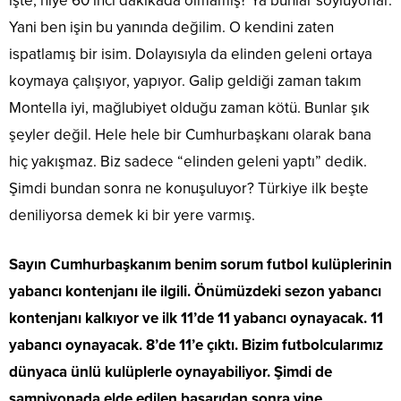
işte, niye 60’ıncı dakikada olmamış? Ya bunlar söylüyorlar.
Yani ben işin bu yanında değilim. O kendini zaten
ispatlamış bir isim. Dolayısıyla da elinden geleni ortaya
koymaya çalışıyor, yapıyor. Galip geldiği zaman takım
Montella iyi, mağlubiyet olduğu zaman kötü. Bunlar şık
şeyler değil. Hele hele bir Cumhurbaşkanı olarak bana
hiç yakışmaz. Biz sadece “elinden geleni yaptı” dedik.
Şimdi bundan sonra ne konuşuluyor? Türkiye ilk beşte
deniliyorsa demek ki bir yere varmış.
Sayın Cumhurbaşkanım benim sorum futbol kulüplerinin
yabancı kontenjanı ile ilgili. Önümüzdeki sezon yabancı
kontenjanı kalkıyor ve ilk 11’de 11 yabancı oynayacak. 11
yabancı oynayacak. 8’de 11’e çıktı. Bizim futbolcularımız
dünyaca ünlü kulüplerle oynayabiliyor. Şimdi de
şampiyonada elde edilen başarıdan sonra yine