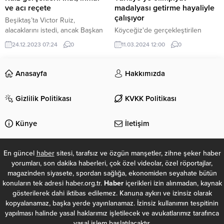
ve acı reçete
madalyası getirme hayaliyle
çalışıyor
Beşiktaş’ta Victor Ruiz,
alacaklarını istedi, ancak Başkan
Köyceğiz'de gerçekleştirilen
Ahmet Nur Çebi kabul etmedi.
Sanmar Denizcilik Büyükler
24.12.2023 07:24
0
11.03.2024 12:00
0
Futbolcu, sözleşmesini feshedip
Türkiye Şampiyonası'nda kadınlar
FIFA’nın yolunu tuttu. Bu sefer de
ve erkeklerde şampiyonluğa
FIFA’nın istediği savunma yazısı, 2
uzanan Fenerbahçe Kürek
Anasayfa
Hakkımızda
çalışan tarafından unutuldu ve
Şubesi, önümüzdeki 10 yılda
hukuk servisine iletilemeyince
Türkiye'ye olimpiyat madalyası
Gizlilik Politikası
KVKK Politikası
ağır fatura geldi.
getirmeyi hedefliyor.
Künye
İletişim
En güncel
haber
sitesi, tarafsız ve özgün manşetler, zihne şeker haber
yorumları, son dakika haberleri, çok özel videolar, özel röportajlar,
magazinden siyasete, spordan sağlığa, ekonomiden seyahate bütün
konuların tek adresi haber.org.tr.
Haber
içerikleri izin alınmadan, kaynak
gösterilerek dahi iktibas edilemez. Kanuna aykırı ve izinsiz olarak
kopyalanamaz, başka yerde yayınlanamaz. İzinsiz kullanımın tespitinin
yapılması halinde yasal haklarımız işletilecek ve avukatlarımız tarafınca
yasal işlem başlatılacaktır.