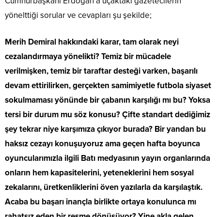
Cumhurbaşkanı Erdoğan’a uçaktaki gazetecilerin
yönelttiği sorular ve cevapları şu şekilde;
Merih Demiral hakkındaki karar, tam olarak neyi
cezalandırmaya yönelikti? Temiz bir mücadele
verilmişken, temiz bir taraftar desteği varken, başarılı
devam ettirilirken, gerçekten samimiyetle futbola siyaset
sokulmaması yönünde bir çabanın karşılığı mı bu? Yoksa
tersi bir durum mu söz konusu? Çifte standart dediğimiz
şey tekrar niye karşımıza çıkıyor burada? Bir yandan bu
haksız cezayı konuşuyoruz ama geçen hafta boyunca
oyuncularımızla ilgili Batı medyasının yayın organlarında
onların hem kapasitelerini, yeteneklerini hem sosyal
zekalarını, üretkenliklerini öven yazılarla da karşılaştık.
Acaba bu başarı inançla birlikte ortaya konulunca mı
rahatsız eden bir resme dönüşüyor? Yine akla gelen