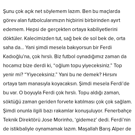
Şunu çok açık net söylemem lazım. Ben bu maçlarda
görev alan futbolcularımızın hiçbirini birbirinden ayırt
edemem. Hepsi de gerçekten ortaya kabiliyetlerini
döktüler. Kalecimizden tut, sağ bek de sol bek de, orta
saha da… Yani şimdi mesela bakıyorsun bir Ferdi
Kadıoğlu’na, çok hırslı. Biz futbol oynadığımız zaman da
hocamız bize derdi ki, “oğlum topu yiyeceksiniz.” Top
yenir mi? “Yiyeceksiniz.” Yani bu ne demek? Hırsını
ortaya tam manasıyla koyacaksın. Şimdi mesela Ferdi’de
bu var. O boyuyla Ferdi çok hırslı. Topu aldığı zaman,
söktüğü zaman geriden forvete katılması çok çok sağlam.
Şimdi onunla ilgili bazı rakamlar konuşuluyor. Fenerbahçe
Teknik Direktörü Jose Morinho, ‘gidemez’ dedi. Ferdi’nin
de istikbaliyle oynamamak lazım. Maşallah Barış Alper de