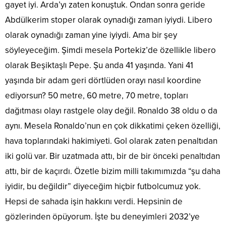
gayet iyi. Arda’yı zaten konuştuk. Ondan sonra geride
Abdülkerim stoper olarak oynadığı zaman iyiydi. Libero
olarak oynadığı zaman yine iyiydi. Ama bir şey
söyleyeceğim. Şimdi mesela Portekiz’de özellikle libero
olarak Beşiktaşlı Pepe. Şu anda 41 yaşında. Yani 41
yaşında bir adam geri dörtlüden orayı nasıl koordine
ediyorsun? 50 metre, 60 metre, 70 metre, topları
dağıtması olayı rastgele olay değil. Ronaldo 38 oldu o da
aynı. Mesela Ronaldo’nun en çok dikkatimi çeken özelliği,
hava toplarındaki hakimiyeti. Gol olarak zaten penaltıdan
iki golü var. Bir uzatmada attı, bir de bir önceki penaltıdan
attı, bir de kaçırdı. Özetle bizim milli takımımızda “şu daha
iyidir, bu değildir” diyeceğim hiçbir futbolcumuz yok.
Hepsi de sahada işin hakkını verdi. Hepsinin de
gözlerinden öpüyorum. İşte bu deneyimleri 2032’ye