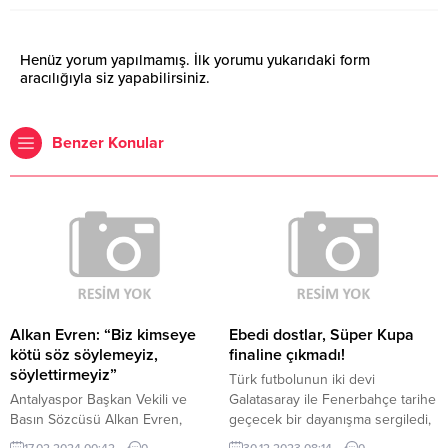
Henüz yorum yapılmamış. İlk yorumu yukarıdaki form
aracılığıyla siz yapabilirsiniz.
Benzer Konular
Alkan Evren: “Biz kimseye
Ebedi dostlar, Süper Kupa
kötü söz söylemeyiz,
finaline çıkmadı!
söylettirmeyiz”
Türk futbolunun iki devi
Antalyaspor Başkan Vekili ve
Galatasaray ile Fenerbahçe tarihe
Basın Sözcüsü Alkan Evren,
geçecek bir dayanışma sergiledi,
Antalyaspor'a talip olmanın her
Riyad’da dün akşam oynanması
17.02.2024 00:42
0
30.12.2023 08:14
0