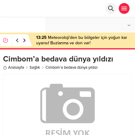
°C
ANKARA
AZ BULUTLU
13:25
Meteoroloji’den bu bölgeler için yoğun kar
uyarısı! Buzlanma ve don var!
Cimbom’a bedava dünya yıldızı
Anasayfa
Sağlık
Cimbom’a bedava dünya yıldızı