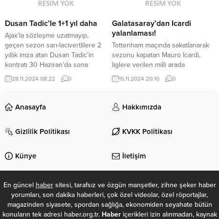
Espinoza), Hajradinovic, Da Costa
karşılaşmasında Düzce Cam
Sipay Bodrum FK: Sousa,
Düzcespor, konuk olduğu
Celustka (Dk....
Sinopspor’u 17. dakikada Fatih
Dusan Tadic’le 1+1 yıl daha
Galatasaray’dan Icardi
Gök, 90....
yalanlaması!
Ajax’la sözleşme uzatmayıp,
geçen sezon sarı-lacivertlilere 2
Tottenham maçında sakatlanarak
yıllık imza atan Dusan Tadic’in
sezonu kapatan Mauro Icardi,
kontratı 30 Haziran’da sona
liglere verilen milli arada
erecek. İç transferde düğmeye
Arjantin’e gitti. Arjantin basınında
28.11.2024 08:22
0
15.11.2024 20:10
0
basan Fenerbahçe, İrfan Can
çıkan iddialara göre yıldız ismin
Kahveci’nin ardından Sırp
Wanda Nara’nın evine gittiği fakat
kaptanıyla da mutlu sona ulaştı.
eşinin kendisini almaması üzerine
Anasayfa
Hakkımızda
Takımın oynadığı 77 resmi
tartışma çıktığı belirtilmişti.
maçın76’sında sahayaçıkan ve 24
Tartışma sonrası Wanda Nara’nın
Gizlilik Politikası
KVKK Politikası
gol-24 asistlik
Arjantinli santrforu polise şikayet
birperformansaimza atan 36
ettiği iddiası gündeme bomba gibi
yaşındaki Tadic, 1+1 yıllık
düşmüştü. Sarı-kırmızılı kulüpten
Künye
İletişim
sözleşmeye...
konuyla ilgili...
En güncel
haber
sitesi, tarafsız ve özgün manşetler, zihne şeker haber
yorumları, son dakika haberleri, çok özel videolar, özel röportajlar,
magazinden siyasete, spordan sağlığa, ekonomiden seyahate bütün
konuların tek adresi haber.org.tr.
Haber
içerikleri izin alınmadan, kaynak