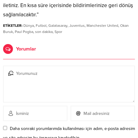
iletiniz. En kısa süre içerisinde bildirimlerinize geri dönüş
sağlanılacaktır.”
ETİKETLER:
Dünya
,
Futbol
,
Galatasaray
,
Juventus
,
Manchester United
,
Okan
Buruk
,
Paul Pogba
,
son dakika
,
Spor
Yorumlar
Daha sonraki yorumlarımda kullanılması için adım, e-posta adresim
ve site adresim bu tarayıcıya kaydedilsin.