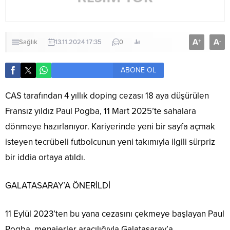
A
A
+
-
Sağlık
13.11.2024 17:35
0
ABONE OL
CAS tarafından 4 yıllık doping cezası 18 aya düşürülen
Fransız yıldız Paul Pogba, 11 Mart 2025’te sahalara
dönmeye hazırlanıyor. Kariyerinde yeni bir sayfa açmak
isteyen tecrübeli futbolcunun yeni takımıyla ilgili sürpriz
bir iddia ortaya atıldı.
GALATASARAY’A ÖNERİLDİ
11 Eylül 2023’ten bu yana cezasını çekmeye başlayan Paul
Pogba, menajerler aracılığıyla Galatasaray’a