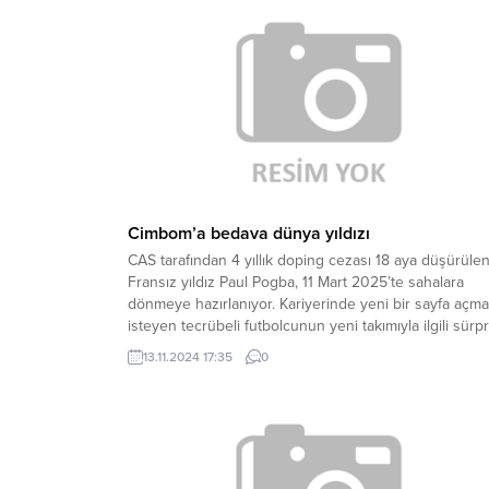
Asbaşkanlarımız Özkan Dibekoğlu ve Kazım Zoroğlu’
katılımıyla...
Cimbom’a bedava dünya yıldızı
CAS tarafından 4 yıllık doping cezası 18 aya düşürüle
Fransız yıldız Paul Pogba, 11 Mart 2025’te sahalara
dönmeye hazırlanıyor. Kariyerinde yeni bir sayfa açm
isteyen tecrübeli futbolcunun yeni takımıyla ilgili sürpr
bir iddia ortaya atıldı. GALATASARAY’A ÖNERİLDİ 11 Ey
13.11.2024 17:35
0
2023’ten bu yana cezasını çekmeye başlayan Paul
Pogba, menajerler aracılığıyla Galatasaray’a...