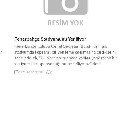
Fenerbahçe Stadyumunu Yeniliyor
Fenerbahçe Kulübü Genel Sekreteri Burak Kızılhan,
an
stadyumda kapsamlı bir yenileme çalışmasına girdiklerini
ifade ederek, “Uluslararası arenada yankı uyandıracak bir
stadyum isim sponsorluğunu hedefliyoruz” dedi.
Fenerbahçe Yüksek Divan Kurulu Toplantısı,
02.11.2024 13:18
0
Fenerbahçe Spor Kulübü Faruk Ilgaz Tesisleri’nde
sı
yapılıyor. Toplantıda konuşma yapan Fenerbahçe Genel
Sekreteri Burak Çağlan Kızılhan, “Ülker ile mevcut
stadyum isim...