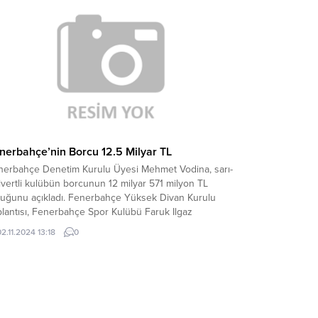
mekte Erzurumspor...
nerbahçe’nin Borcu 12.5 Milyar TL
nerbahçe Denetim Kurulu Üyesi Mehmet Vodina, sarı-
ivertli kulübün borcunun 12 milyar 571 milyon TL
duğunu açıkladı. Fenerbahçe Yüksek Divan Kurulu
lantısı, Fenerbahçe Spor Kulübü Faruk Ilgaz
isleri’nde yapılıyor. Toplantıda konuşma yapan
02.11.2024 13:18
0
nerbahçe Denetim Kurulu Üyesi Mehmet Vodina, 1
iran 2023 – 31 Mayıs 2024 dönemin ilişkin mali tablo
kında bilgiler...