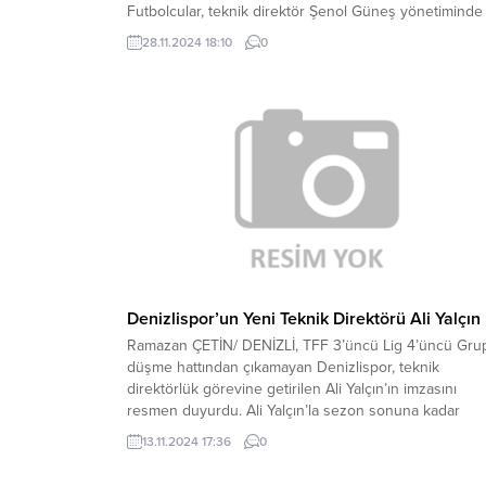
Futbolcular, teknik direktör Şenol Güneş yönetiminde
Mehmet Ali Yılmaz Tesisleri’nde yapılan antrenmanda,
28.11.2024 18:10
0
ısınmanın ardından dar alanda rondo çalışması
gerçekleştirdi. İdman, taktik çalışmasıyla sona erdi.
Bordo-mavililer, yarın yapacağı antrenmanla hazırlıkları
tamamlayarak uçakla Alanya’ya...
Denizlispor’un Yeni Teknik Direktörü Ali Yalçın
Ramazan ÇETİN/ DENİZLİ, TFF 3’üncü Lig 4’üncü Grup
düşme hattından çıkamayan Denizlispor, teknik
direktörlük görevine getirilen Ali Yalçın’ın imzasını
resmen duyurdu. Ali Yalçın’la sezon sonuna kadar
anlaşıldığı öğrenildi. Yönetimin açıklamasında,
13.11.2024 17:36
0
“Kulübümüz teknik direktör Ali Yalçın ile anlaşma
sağlamıştır. İmza töreni Futbol Şubeden Sorumlu