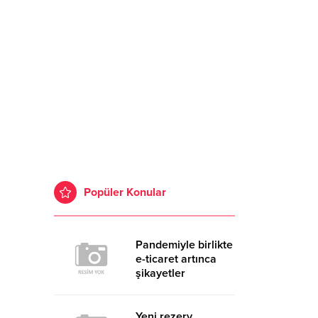
Popüler Konular
Pandemiyle birlikte
e-ticaret artınca
şikayetler
de katlandı
Yeni rezerv