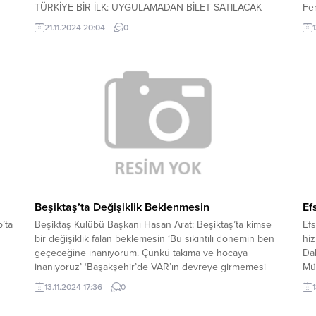
TÜRKİYE BİR İLK: UYGULAMADAN BİLET SATILACAK
Fen
Arat yaptığı açıklamada, “Yönetim kurulu olarak bir dijital
Boc
21.11.2024 20:04
0
şirket kurma kararı aldık. Bu konuda önemli adımlar attık.
ku
Bu şirket Teknokent’te kuruldu. Yapılan çalışmalarda
ist
nı
süre...
lac
Mİ
Beşiktaş’ta Değişiklik Beklenmesin
Ef
’ta
Beşiktaş Kulübü Başkanı Hasan Arat: Beşiktaş’ta kimse
Ef
bir değişiklik falan beklemesin ‘Bu sıkıntılı dönemin ben
hi
geçeceğine inanıyorum. Çünkü takıma ve hocaya
Dal
inanıyoruz’ ‘Başakşehir’de VAR’ın devreye girmemesi
Mü
Beşiktaş’ta puan olarak önemli kırılmalara neden oldu’ ‘İki
Er
13.11.2024 17:36
0
oyuncumuzu gönderip iki oyuncu alma planımız var’
ef
‘Beşiktaş bunları yaşamış ve tecrübeli DNA’ya sahip bir
baş