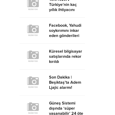
Türkiye’nin kaç
yıllık ihtiyacını
karşılayacak?
Facebook, Yahudi
soykırımını inkar
eden gönderileri
yasaklıyor
Küresel bilgisayar
satışlarında rekor
kırıldı
Son Dakika |
Beşiktaş’ta Adem
Ljajic alarmı!
Ocak’ta transfer…
Güneş Sistemi
dışında ‘süper
yaşanabilir’ 24 öte