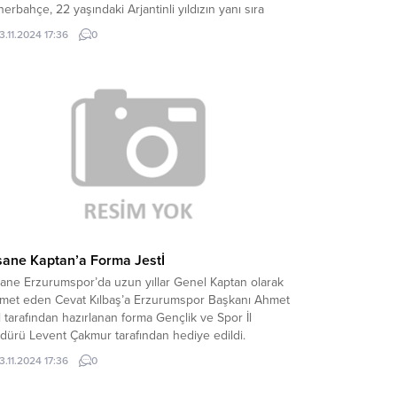
erbahçe, 22 yaşındaki Arjantinli yıldızın yanı sıra
a Juniors ile anlaşma sağlamış ancak Arjantin
13.11.2024 17:36
0
lübünün Medina’yı ocak ayından önce bırakmak
ememesi nedeniyle beklemeye geçilmişti. Sarı-
ivertliler, söz konusu transferde mutlu sona ulaştı. 15
LYON DOLAR ÖDECEK Boca...
sane Kaptan’a Forma Jestİ
sane Erzurumspor’da uzun yıllar Genel Kaptan olarak
zmet eden Cevat Kılbaş’a Erzurumspor Başkanı Ahmet
 tarafından hazırlanan forma Gençlik ve Spor İl
dürü Levent Çakmur tarafından hediye edildi.
zurum Gençlik ve Spor İl Müdürü Levent Çakmur,
13.11.2024 17:36
0
sane Erzurumspor’da görev yapmış olan kulüp
kanları ve yöneticilerinin onuruna yemek vermişti.