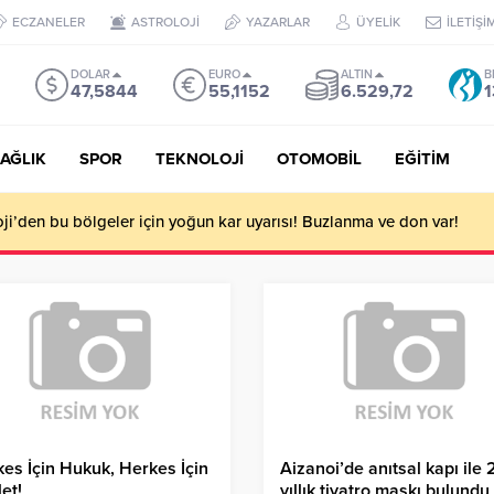
ECZANELER
ASTROLOJİ
YAZARLAR
ÜYELİK
İLETİŞİ
DOLAR
EURO
ALTIN
B
47,5844
55,1152
6.529,72
1
AĞLIK
SPOR
TEKNOLOJİ
OTOMOBİL
EĞİTİM
i’den bu bölgeler için yoğun kar uyarısı! Buzlanma ve don var!
es İçin Hukuk, Herkes İçin
Aizanoi’de anıtsal kapı ile 
et!
yıllık tiyatro maskı bulundu