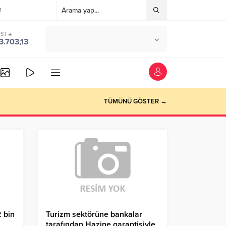
M
IST
°C
ANKARA
3.703,13
PARÇALI BULUTLU
TÜMÜNÜ GÖSTER →
2 bin
Turizm sektörüne bankalar
tarafından Hazine garantisiyle