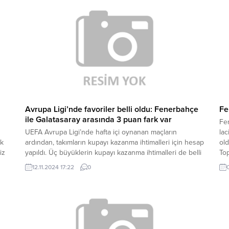
nun
camia’...
Ye
Avrupa Ligi’nde favoriler belli oldu: Fenerbahçe
Fe
ile Galatasaray arasında 3 puan fark var
n
Fe
UEFA Avrupa Ligi’nde hafta içi oynanan maçların
lac
ak
ardından, takımların kupayı kazanma ihtimalleri için hesap
ol
iz
yapıldı. Üç büyüklerin kupayı kazanma ihtimalleri de belli
Top
lül
oldu. TÜRK TAKIMLARININ FAVORİSİ GALATASARAY
Tes
12.11.2024 17:22
0
Futbol istatistikleri platformu Football Meets Data, bu
Fe
sezon ilk defa 36 takımla ve lig formatıyla düzenlenen
Haz
UEFA Avrupa Ligi’nde takımların kupayı kazanma
hak
oranlarını...