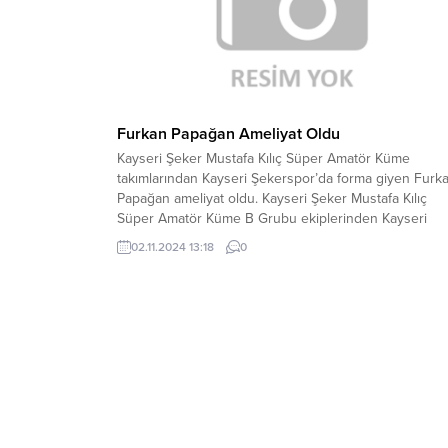
Furkan Papağan Ameliyat Oldu
Kayseri Şeker Mustafa Kılıç Süper Amatör Küme
takımlarından Kayseri Şekerspor’da forma giyen Furk
Papağan ameliyat oldu. Kayseri Şeker Mustafa Kılıç
Süper Amatör Küme B Grubu ekiplerinden Kayseri
Şekerspor’da, ligin 2. haftasında oynadığı ve 3-2
02.11.2024 13:18
0
kazandığı Kayseri Döğerspor maçının 60. dakikasında
sakatlanan Furkan Papağan’ın yapılan kontroller sonra
sağ ön çapraz bağlarının...