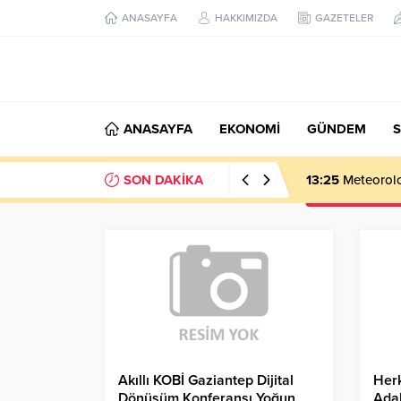
ANASAYFA
HAKKIMIZDA
GAZETELER
ANASAYFA
EKONOMİ
GÜNDEM
S
SON DAKİKA
13:25
Meteoroloj
Akıllı KOBİ Gaziantep Dijital
Herk
Dönüşüm Konferansı Yoğun
Adal