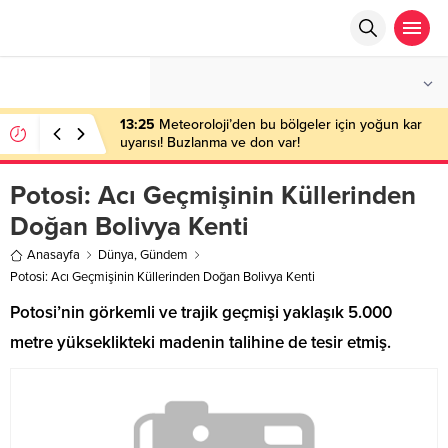
°C
ANKARA
AZ BULUTLU
13:25
Meteoroloji’den bu bölgeler için yoğun kar
uyarısı! Buzlanma ve don var!
Potosi: Acı Geçmişinin Küllerinden
Doğan Bolivya Kenti
Anasayfa
Dünya
,
Gündem
Potosi: Acı Geçmişinin Küllerinden Doğan Bolivya Kenti
Potosi’nin görkemli ve trajik geçmişi yaklaşık 5.000
metre yükseklikteki madenin talihine de tesir etmiş.