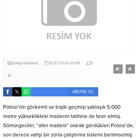
Dünya
Gündem
31.07.2024 00:06
0
A
A
+
-
ABONE OL
Potosi’nin görkemli ve trajik geçmişi yaklaşık 5.000
metre yükseklikteki madenin talihine de tesir etmiş.
Sömürgeciler, “altın madeni” olarak gördükleri Potosi’de,
son derece vahşi bir zorla çalıştırma sistemi benimsemiş