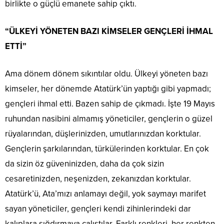
birlikte o güçlü emanete sahip çıktı.
“ÜLKEYİ YÖNETEN BAZI KİMSELER GENÇLERİ İHMAL
ETTİ”
Ama dönem dönem sıkıntılar oldu. Ülkeyi yöneten bazı
kimseler, her dönemde Atatürk’ün yaptığı gibi yapmadı;
gençleri ihmal etti. Bazen sahip de çıkmadı. İşte 19 Mayıs
ruhundan nasibini almamış yöneticiler, gençlerin o güzel
rüyalarından, düşlerinizden, umutlarınızdan korktular.
Gençlerin şarkılarından, türkülerinden korktular. En çok
da sizin öz güveninizden, daha da çok sizin
cesaretinizden, neşenizden, zekanızdan korktular.
Atatürk’ü, Ata’mızı anlamayı değil, yok saymayı marifet
sayan yöneticiler, gençleri kendi zihinlerindeki dar
kalıplara sığdırmaya çalıştılar. Farklı renkleri, her renkten