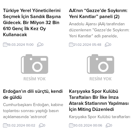
Türkiye Yerel Yöneticilerini
AA’nın “Gazze’de Soykırım:
Seçmek İçin Sandık Başına
Yeni Kanıtlar” paneli (2)
Gidecek. Bir Milyon 32 Bin
Anadolu Ajansı (AA) tarafından
610 Genç İlk Kez Oy
düzenlenen "Gazze'de Soykırım:
Kullanacak
Yeni Kanıtlar" adlı panelde,
Türkiye, yeni yerel yöneticilerini
Gazze'de yaşanan zorluklar ve
19.03.2024 11:00
0
21.02.2024 05:48
0
seçmek için 31 Mart 2024 Pazar
Batı medyasının tutumu ele alındı.
günü sandık başına gidecek.
Yüksek Seçim Kurulu (YSK),
seçimde kayıtlı seçmen sayısını 61
milyon 441 bin 882 olarak
belirledi. YSK’nın verilerine göre,
18 yaşını dolduran bir milyon 32
bin 610 genç bu seçimde ilk kez
Erdoğan’ın dili sürçtü, kendi
Karşıyaka Spor Kulübü
oy kullanacak.
de güldü
Taraftaları Bir İlke İmza
Atarak Statlarının Yapılması
Cumhurbaşkanı Erdoğan, kabine
İçin Miting Düzenledi
toplantısı sonrası yaptığı basın
açıklamasında 'astronot'
Karşıyaka Spor Kulübü taraftarları
kelimesini telaffuz ederken dili
bir ilke imza atarak 2015 yılında
13.02.2024 00:02
0
30.03.2024 00:06
0
sürçtü.
yeni stadyum projesi yapmak için
yıkılan eski Karşıyaka İlçe