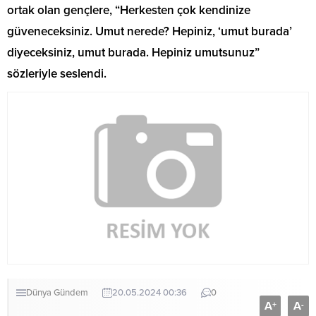
ortak olan gençlere, “Herkesten çok kendinize
güveneceksiniz. Umut nerede? Hepiniz, ‘umut burada’
diyeceksiniz, umut burada. Hepiniz umutsunuz”
sözleriyle seslendi.
Dünya
Gündem
20.05.2024 00:36
0
A
A
+
-