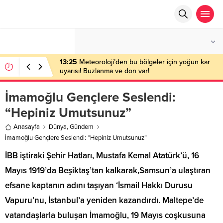
°C
ANKARA
AZ BULUTLU
13:25
Meteoroloji’den bu bölgeler için yoğun kar
uyarısı! Buzlanma ve don var!
İmamoğlu Gençlere Seslendi:
“Hepiniz Umutsunuz”
Anasayfa
Dünya
,
Gündem
İmamoğlu Gençlere Seslendi: “Hepiniz Umutsunuz”
İBB iştiraki Şehir Hatları, Mustafa Kemal Atatürk’ü, 16
Mayıs 1919’da Beşiktaş’tan kalkarak,Samsun’a ulaştıran
efsane kaptanın adını taşıyan ‘İsmail Hakkı Durusu
Vapuru’nu, İstanbul’a yeniden kazandırdı. Maltepe’de
vatandaşlarla buluşan İmamoğlu, 19 Mayıs coşkusuna