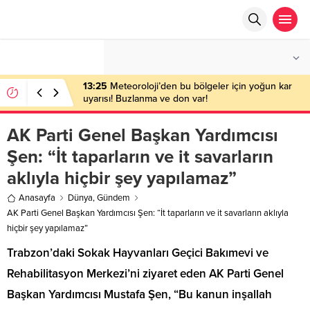
°C
ANKARA
PARÇALI BULUTLU
13:25
Meteoroloji’den bu bölgeler için yoğun kar
uyarısı! Buzlanma ve don var!
AK Parti Genel Başkan Yardımcısı
Şen: “İt taparların ve it savarların
aklıyla hiçbir şey yapılamaz”
Anasayfa
Dünya
,
Gündem
AK Parti Genel Başkan Yardımcısı Şen: “İt taparların ve it savarların aklıyla
hiçbir şey yapılamaz”
Trabzon’daki Sokak Hayvanları Geçici Bakımevi ve
Rehabilitasyon Merkezi’ni ziyaret eden AK Parti Genel
Başkan Yardımcısı Mustafa Şen, “Bu kanun inşallah