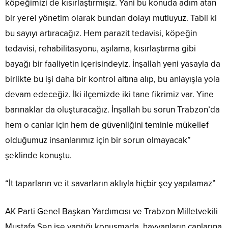
köpeğimizi de kısırlaştırmışız. Yani bu konuda adım atan
bir yerel yönetim olarak bundan dolayı mutluyuz. Tabii ki
bu sayıyı artıracağız. Hem parazit tedavisi, köpeğin
tedavisi, rehabilitasyonu, aşılama, kısırlaştırma gibi
bayağı bir faaliyetin içerisindeyiz. İnşallah yeni yasayla da
birlikte bu işi daha bir kontrol altına alıp, bu anlayışla yola
devam edeceğiz. İki ilçemizde iki tane fikrimiz var. Yine
barınaklar da oluşturacağız. İnşallah bu sorun Trabzon’da
hem o canlar için hem de güvenliğini teminle mükellef
olduğumuz insanlarımız için bir sorun olmayacak”
şeklinde konuştu.
“İt taparların ve it savarların aklıyla hiçbir şey yapılamaz”
AK Parti Genel Başkan Yardımcısı ve Trabzon Milletvekili
Mustafa Şen ise yaptığı konuşmada, hayvanların canlarına