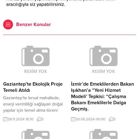
aracılığıyla siz yapabilirsiniz.
Benzer Konular
Gaziantep’te Ekolojik Proje
İzmir’de Emeklilerden Bakan
Temeli Atıldı
Işıkhan’a “Yeni Hizmet
Modeli’ Tepkisi: “Çalışma
Gaziantep’te kırsal mahallede,
Bakanı Emeklilerle Dalga
enerji verimliliği sağlayan doğal
Geçmiş.
yapılar için temel atma töreni
düzenlendi. Büyükşehir Belediye
İzmir’de emekliler, Çalışma ve
28.11.2024 18:10
0
20.05.2024 00:00
0
Başkanı Fatma Şahin, SANKO
Sosyal Güvenlik Bakanı Vedat
Holding şirketlerinden ÇİMKO
Işıkhan'ın açıkladığı ‘yeni hizmet
işbirliğinde hayata geçirilen
modeli'ne tepki gösterdi. Tüm