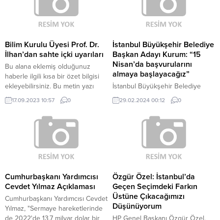
“Ekolojik İyileştirme Projesi”
Emekliler Sendikası Genel Başkan
kapsamında Oğuzeli ilçesine bağlı
Yardımcısı İbrahim Yılmaz, "Bana
kırsal Sazgın Mahallesi’nde
göre Çalışma Bakanı emeklilerle
düzenlenen törendeki
bir yerde dalga geçmiş. Emekli
konuşmasında, dünyanın daha
evine götürecek ekmek parası
Bilim Kurulu Üyesi Prof. Dr.
İstanbul Büyükşehir Belediye
yaşanabilir olması için çalışmalar
bulamıyor. Emekli evine süt
İlhan’dan sahte içki uyarıları
Başkan Adayı Kurum: “15
hayata geçirmeyi hedeflediklerini
götürecek parayı bulamıyor.
Nisan’da başvurularını
Bu alana eklemiş olduğunuz
söyledi. “Ekolojik Köy...
Torununa verecek parayı
almaya başlayacağız”
haberle ilgili kısa bir özet bilgisi
bulamıyorken emekli hangi...
ekleyebilirsiniz. Bu metin yazı
İstanbul Büyükşehir Belediye
düzenleme sayfasında “Özet”
Başkan Adayı Murat Kurum,
17.09.2023 10:57
0
29.02.2024 00:12
0
bölümünden eklenebilir. Özet
Kartal'da Uğur Mumcu Mahallesi
eklenmişse başlık altında kalın
sakinleri ile bir araya geldi.
olarak bu şekilde gösterilir,
eklenmemişse bu alan boş kalır.
Cumhurbaşkanı Yardımcısı
Özgür Özel: İstanbul’da
Cevdet Yılmaz Açıklaması
Geçen Seçimdeki Farkın
Üstüne Çıkacağımızı
Cumhurbaşkanı Yardımcısı Cevdet
Düşünüyorum
Yılmaz, "Sermaye hareketlerinde
de 2022'de 13,7 milyar dolar bir
HP Genel Başkanı Özgür Özel,