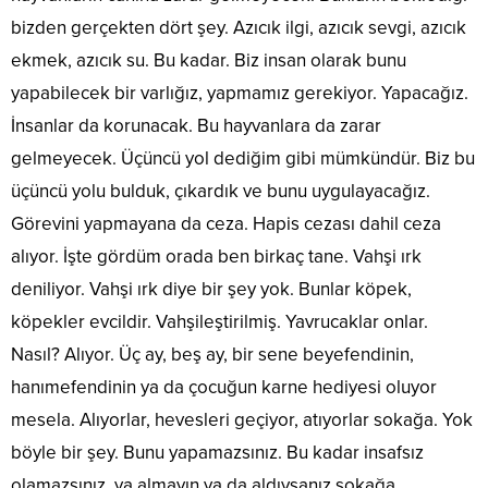
bizden gerçekten dört şey. Azıcık ilgi, azıcık sevgi, azıcık
ekmek, azıcık su. Bu kadar. Biz insan olarak bunu
yapabilecek bir varlığız, yapmamız gerekiyor. Yapacağız.
İnsanlar da korunacak. Bu hayvanlara da zarar
gelmeyecek. Üçüncü yol dediğim gibi mümkündür. Biz bu
üçüncü yolu bulduk, çıkardık ve bunu uygulayacağız.
Görevini yapmayana da ceza. Hapis cezası dahil ceza
alıyor. İşte gördüm orada ben birkaç tane. Vahşi ırk
deniliyor. Vahşi ırk diye bir şey yok. Bunlar köpek,
köpekler evcildir. Vahşileştirilmiş. Yavrucaklar onlar.
Nasıl? Alıyor. Üç ay, beş ay, bir sene beyefendinin,
hanımefendinin ya da çocuğun karne hediyesi oluyor
mesela. Alıyorlar, hevesleri geçiyor, atıyorlar sokağa. Yok
böyle bir şey. Bunu yapamazsınız. Bu kadar insafsız
olamazsınız. ya almayın ya da aldıysanız sokağa