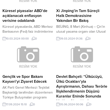
Küresel piyasalar ABD’de
Xi Jinping’in Tam Süreçli
açıklanacak enflasyon
Halk Demokrasisine
verisine odaklandı
Yakından Bir Bakış
Küresel piyasalarda, ABD Merkez
BEİJİNG, 8 Mart (Xinhua) -- Çin'in
Bankasının (Fed) faiz indirimlerine
ulusal yasama organı olan Ulusal
ne zaman başlayacağına ilişkin
Halk Kongresi ile ülkenin siyasi
10.03.2024 00:00
0
09.03.2024 01:36
0
belirsizliğin sürüyor olması ve
istişare organı Çin Halk Siyasi
teknoloji hisselerindeki
Danışma Konferansı'nın yıllık
düşüşlerle bu hafta karışık bir
toplantıları gözlemcilerin ülkede
seyir izlenirken gözler bu ülkenin
demokrasinin fiili işleyişine
gelecek hafta salı günü
tanıklık etmek üzere benzersiz bir
açıklanacak enflasyon verilerine
gözlem noktası edinmeleri...
çevrildi.
Gençlik ve Spor Bakanı
Devlet Bahçeli: “Ülkücüyü,
Kayseri’yi Ziyaret Edecek
Ülkü Ocakları’yla
Ayrıştırmanın, Dahası Terörle
AK Parti Genel Merkezi Teşkilat
İlişkilendirmenin Düşünü
Başkanlığı tarafından düzenlenen
Kuranlar Eninde Sonunda
Türkiye Buluşmaları programı
Mağlup Olacaklar”
çerçevesinde Gençlik ve Spor
17.09.2024 15:10
0
05.06.2024 00:06
0
Bakanı Osman Aşkın Bak ve
MHP Genel Başkanı Devlet