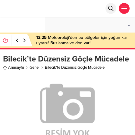
°C
ANKARA
PARÇALI BULUTLU
13:25
Meteoroloji’den bu bölgeler için yoğun kar
uyarısı! Buzlanma ve don var!
Bilecik’te Düzensiz Göçle Mücadele
Anasayfa
Genel
Bilecik’te Düzensiz Göçle Mücadele