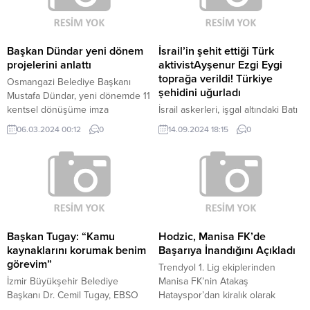
olarak bu şekilde gösterilir,
üretiminde önemli bir yere
eklenmemişse bu alan boş kalır.
sahiptir ve Anadolu’nun farklı
bölgelerinde sarımsak
yetiştiriciliği yapılmaktadır.
Başkan Dündar yeni dönem
İsrail’in şehit ettiği Türk
Sarımsak hangi şehirde yetişir ve
projelerini anlattı
aktivistAyşenur Ezgi Eygi
en çok hangi ilimizde üretilir
toprağa verildi! Türkiye
Osmangazi Belediye Başkanı
sorusunun cevabı olan ilimizin...
şehidini uğurladı
Mustafa Dündar, yeni dönemde 11
kentsel dönüşüme imza
İsrail askerleri, işgal altındaki Batı
atacaklarını, İnkaya'da 500
Şeria’da barışçıl bir gösteri
06.03.2024 00:12
0
14.09.2024 18:15
0
dönümlük yeni millet bahçesi ve
sırasında katılımcıların üzerine
Osmangazi Meydanı'nın 2.etabına
ateş açmış, Filistinlilere destek
imza atacaklarını belirterek, "Tarihi
amacıyla gösteriye katılan ve ABD
dönüşümü Kayhan ve Hisar
vatandaşlığı da bulunan Eygi,
bölgesinin tamamına yayacağız.
başından vurularak ağır
yaralanmıştı. BAŞINDAN
VURULARAK ŞEHİT EDİLDİ
Filistinlilere ait bir hastaneye
Başkan Tugay: “Kamu
Hodzic, Manisa FK’de
kaldırılan Eygi, 6 Eylül’de
kaynaklarını korumak benim
Başarıya İnandığını Açıkladı
müdahalelere rağmen hayatını
görevim”
Trendyol 1. Lig ekiplerinden
kaybetmişti. Filistin topraklarının
İzmir Büyükşehir Belediye
Manisa FK’nin Atakaş
İsrail tarafından işgaline...
Başkanı Dr. Cemil Tugay, EBSO
Hatayspor’dan kiralık olarak
Meclisi'nin konuğu oldu.
kadrosuna dahil ettiği Armin