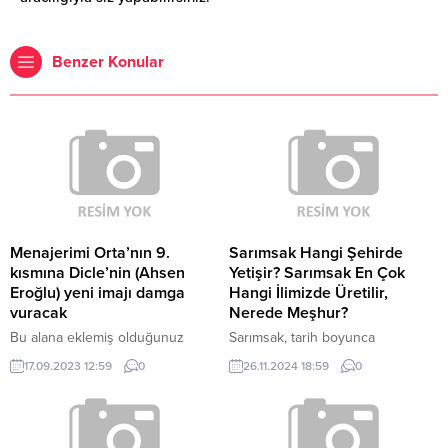
Benzer Konular
Menajerimi Orta’nın 9.
Sarımsak Hangi Şehirde
kısmına Dicle’nin (Ahsen
Yetişir? Sarımsak En Çok
Eroğlu) yeni imajı damga
Hangi İlimizde Üretilir,
vuracak
Nerede Meşhur?
Bu alana eklemiş olduğunuz
Sarımsak, tarih boyunca
haberle ilgili kısa bir özet bilgisi
mutfakların en güçlü
17.09.2023 12:59
0
26.11.2024 18:59
0
ekleyebilirsiniz. Bu metin yazı
baharatlarından biri olmuş, hem
düzenleme sayfasında “Özet”
lezzeti hem de sağlığa faydaları
bölümünden eklenebilir. Özet
nedeniyle tüm dünyada büyük ilgi
eklenmişse başlık altında kalın
görmüştür. Türkiye de sarımsak