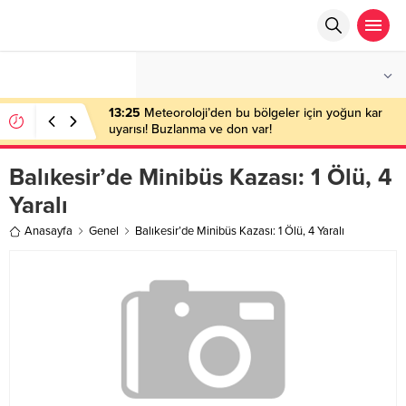
°C
ANKARA
AZ BULUTLU
13:25
Meteoroloji’den bu bölgeler için yoğun kar
uyarısı! Buzlanma ve don var!
Balıkesir’de Minibüs Kazası: 1 Ölü, 4
Yaralı
Anasayfa
Genel
Balıkesir’de Minibüs Kazası: 1 Ölü, 4 Yaralı