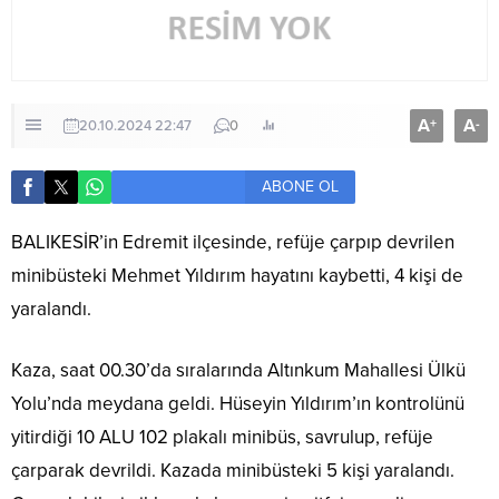
A
A
+
-
20.10.2024 22:47
0
ABONE OL
BALIKESİR’in Edremit ilçesinde, refüje çarpıp devrilen
minibüsteki Mehmet Yıldırım hayatını kaybetti, 4 kişi de
yaralandı.
Kaza, saat 00.30’da sıralarında Altınkum Mahallesi Ülkü
Yolu’nda meydana geldi. Hüseyin Yıldırım’ın kontrolünü
yitirdiği 10 ALU 102 plakalı minibüs, savrulup, refüje
çarparak devrildi. Kazada minibüsteki 5 kişi yaralandı.