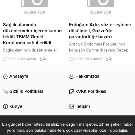
yanından gelerek YÖK Başkanlığı
yer aldı. Türkiye’nin bu başarısını
önünde toplanan ÜNİPERSEN
sürdürmesi, sektördeki
üyeleri, üniversitelerde görev
farkındalığın artması ve doğru
yapan idari personelin başta tayin
uygulamaların yaygınlaşmasıyla
Sağlık alanında
Erdoğan: Artık sözler eyleme
sorunu olmak üzere yaşadığı
mümkün olacak. Medikal estetik,...
düzenlemeler içeren kanun
dökülmeli, Gazze’de
problemlerin çözülmesi talebinde
teklifi TBMM Genel
garantörlüğe hazırız
bulundu. Ellerindeki pankartlarla...
Kurulunda kabul edildi
Antalya Diplomasi Forumu'nda
Sağlık alanında düzenlemeler
konuşan Cumhurbaşkanı Recep
içeren Sağlıkla İlgili Bazı
Tayyip Erdoğan, başkenti Doğu
22.02.2024 02:48
0
02.03.2024 00:42
0
Kanunlarda ve 663 Sayılı Kanun
Kudüs olan bağımsız Filistin
Hükmünde Kararnamede
Devleti'nin kurulması için
Değişiklik Yapılmasına Dair Kanun
Türkiye'nin sorumluluk almaya
Anasayfa
Hakkımızda
Teklifi, TBMM Genel Kurulunda
hazır olduğunu belirtti. Erdoğan,
kabul edildi.
"Sözler eylemle
Gizlilik Politikası
KVKK Politikası
desteklenmedikçe, ne Filistin'deki
zulmü durdurmak, ne de
uluslararası sisteme güveni
Künye
İletişim
yeniden inşa etmek mümkündür."
ifadelerini kullandı.
En güncel
haber
sitesi, tarafsız ve özgün manşetler, zihne şeker haber
yorumları, son dakika haberleri, çok özel videolar, özel röportajlar,