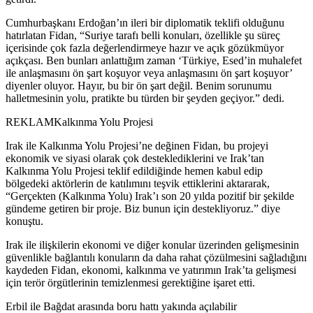
Cumhurbaşkanı Erdoğan’ın ileri bir diplomatik teklifi olduğunu
hatırlatan Fidan, “Suriye tarafı belli konuları, özellikle şu süreç
içerisinde çok fazla değerlendirmeye hazır ve açık gözükmüyor
açıkçası. Ben bunları anlattığım zaman ‘Türkiye, Esed’in muhalefet
ile anlaşmasını ön şart koşuyor veya anlaşmasını ön şart koşuyor’
diyenler oluyor. Hayır, bu bir ön şart değil. Benim sorunumu
halletmesinin yolu, pratikte bu türden bir şeyden geçiyor.” dedi.
REKLAM
Kalkınma Yolu Projesi
Irak ile Kalkınma Yolu Projesi’ne değinen Fidan, bu projeyi
ekonomik ve siyasi olarak çok desteklediklerini ve Irak’tan
Kalkınma Yolu Projesi teklif edildiğinde hemen kabul edip
bölgedeki aktörlerin de katılımını teşvik ettiklerini aktararak,
“Gerçekten (Kalkınma Yolu) Irak’ı son 20 yılda pozitif bir şekilde
gündeme getiren bir proje. Biz bunun için destekliyoruz.” diye
konuştu.
Irak ile ilişkilerin ekonomi ve diğer konular üzerinden gelişmesinin
güvenlikle bağlantılı konuların da daha rahat çözülmesini sağladığını
kaydeden Fidan, ekonomi, kalkınma ve yatırımın Irak’ta gelişmesi
için terör örgütlerinin temizlenmesi gerektiğine işaret etti.
Erbil ile Bağdat arasında boru hattı yakında açılabilir