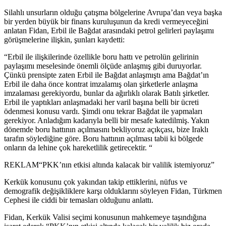
Silahlı unsurların olduğu çatışma bölgelerine Avrupa’dan veya başka
bir yerden büyük bir finans kuruluşunun da kredi vermeyeceğini
anlatan Fidan, Erbil ile Bağdat arasındaki petrol gelirleri paylaşımı
görüşmelerine ilişkin, şunları kaydetti:
“Erbil ile ilişkilerinde özellikle boru hattı ve petrolün gelirinin
paylaşımı meselesinde önemli ölçüde anlaşmış gibi duruyorlar.
Çünkü prensipte zaten Erbil ile Bağdat anlaşmıştı ama Bağdat’ın
Erbil ile daha önce kontrat imzalamış olan şirketlerle anlaşma
imzalaması gerekiyordu, bunlar da ağırlıklı olarak Batılı şirketler.
Erbil ile yaptıkları anlaşmadaki her varil başına belli bir ücreti
ödenmesi konusu vardı. Şimdi onu tekrar Bağdat ile yapmaları
gerekiyor. Anladığım kadarıyla belli bir mesafe katedilmiş. Yakın
dönemde boru hattının açılmasını bekliyoruz açıkçası, bize Iraklı
tarafın söylediğine göre. Boru hattının açılması tabii ki bölgede
onların da lehine çok hareketlilik getirecektir. “
REKLAM
“PKK’nın etkisi altında kalacak bir valilik istemiyoruz”
Kerkük konusunu çok yakından takip ettiklerini, nüfus ve
demografik değişikliklere karşı olduklarını söyleyen Fidan, Türkmen
Cephesi ile ciddi bir temasları olduğunu anlattı.
Fidan, Kerkük Valisi seçimi konusunun mahkemeye taşındığına