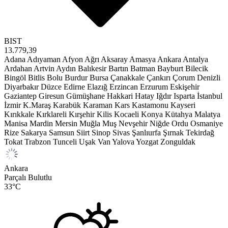
BIST
13.779,39
Adana
Adıyaman
Afyon
Ağrı
Aksaray
Amasya
Ankara
Antalya
Ardahan
Artvin
Aydın
Balıkesir
Bartın
Batman
Bayburt
Bilecik
Bingöl
Bitlis
Bolu
Burdur
Bursa
Çanakkale
Çankırı
Çorum
Denizli
Diyarbakır
Düzce
Edirne
Elazığ
Erzincan
Erzurum
Eskişehir
Gaziantep
Giresun
Gümüşhane
Hakkari
Hatay
Iğdır
Isparta
İstanbul
İzmir
K.Maraş
Karabük
Karaman
Kars
Kastamonu
Kayseri
Kırıkkale
Kırklareli
Kırşehir
Kilis
Kocaeli
Konya
Kütahya
Malatya
Manisa
Mardin
Mersin
Muğla
Muş
Nevşehir
Niğde
Ordu
Osmaniye
Rize
Sakarya
Samsun
Siirt
Sinop
Sivas
Şanlıurfa
Şırnak
Tekirdağ
Tokat
Trabzon
Tunceli
Uşak
Van
Yalova
Yozgat
Zonguldak
Ankara
Parçalı Bulutlu
33
°C