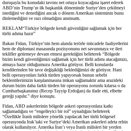
duruşuyla bu konudaki tavrını net ortaya koyacağına işaret ederek
ABD’nin Trump’ın ilk başkanlık döneminde Suriye’den çekilmeyi
istediğini ve denediğini ancak o dönem Amerikan sisteminin bunu
dinlemediğini ve razı olmadığını anımsattı.
REKLAM
“Türkiye bölgede kendi güvenliğini sağlamak için her
türlü adıma hazır”
Bakan Fidan, Türkiye’nin hem alanda terörle mücadele faaliyetlerini
hem de diplomasi masasında pozisyonunu net savunmaya ve ileri
teklifler getirmeye devam etmesi gerektiğini belirterek “Bölgede
bizim kendi güvenliğimizi sağlamak için her türlü adımı atacağımızı,
atmaya hazır olduğumuzu Amerika görüyor. Belli konularda
kendilerinden bir tavır değişikliği beklediğimizi de görüyor. Hani
belli operasyonları farklı türden yapıyorsak bunun sebebi
beklentilerimizin karşılanmasına imkan sağlamaktır ama arazideki
durum bizim daha farklı türden bir operasyonu zorunlu kılarsa o da
Cumhurbaşkanımız (Recep Tayyip Erdoğan) da ifade etti, elbette
gereği yapılır.” diye konuştu.
Fidan, ABD askerlerinin bölgede askeri operasyonlara katkı
sağlamadığını ve “engelleyici bir rol” oynadığını belirterek
“Özellikle İranlı milislere yönelik yapılacak her türlü bölgesel
operasyonda Irak’taki ve Suriye’deki Amerikan askerleri adeta rehin
olarak kullanılıyor. Amerika İran’ı veya İranlı milisleri bir yerden