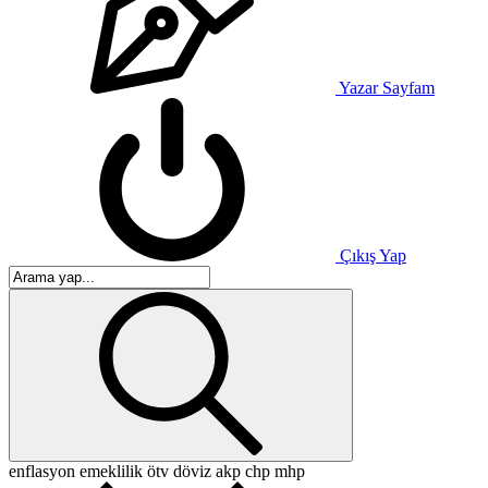
Yazar Sayfam
Çıkış Yap
enflasyon
emeklilik
ötv
döviz
akp
chp
mhp