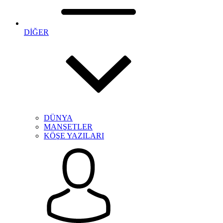
DİĞER
DÜNYA
MANŞETLER
KÖŞE YAZILARI