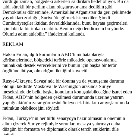
vurduğu zaman, bölgedeki askerleri saldırılara hedef oluyor. Bu da
tabii sürekli bir gerilim alanı oluşturuyor ama dediğim gibi
Demokratlar döneminde, Amerikalılar Afganistan’da geri çekilmede
yaşadıkları zorluğu, Suriye’de görmek istemediler. Şimdi
Cumhuriyetçiler iktidarı devraldıklarında, bunu hayata geçirmeleri
için tabii ki bir imkan olabilir. Benim değerlendirmem bu yönde.
Olumlu adım atılabilir.” ifadelerini kullandı.
REKLAM
Hakan Fidan, ilgili kurumların ABD’li muhataplarıyla
görüşmelerinde, bölgedeki terörle mücadele operasyonlarına
muhakkak destek vereceklerini ve bunun için başka bir terör
örgütüne ihtiyaç olmadığını ilettiğini kaydetti.
Rusya-Ukrayna Savaşı’nda bir donma ya da yumuşama durumu
olduğu takdirde Moskova ile Washington arasında Suriye
meselesinde de belki başka konuların konuşulabileceğine işaret eden
Fidan, ABD’nin bölgeden çekilmesi durumunda üzerine yatırım
yaptığı aktörün zarar görmesini önleyecek birtakım arayışlarının da
mümkün olabileceğini söyledi.
Fidan, Türkiye’nin her türlü senaryoya hazır olmasının öneminin
altını çizerek Suriye rejimiyle sorunları masaya yatırmayı daha
düzgün bir formatta ve diplomatik olarak tercih ettiklerini dile
getirdi.