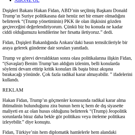
ABONE OL
Dışişleri Bakanı Hakan Fidan, ABD’nin seçilmiş Başkanı Donald
Trump’ın Suriye politikasına dair henüz net bir emare olmadığını
belirterek “(Trump yönetiminin) PKK ile olan ilişkisini gözden
geçireceğini değerlendiriyorum. Çünkü biz bu konuda ne kadar
ciddi olduğumuzu kendilerine her fırsatta iletiyoruz.” dedi.
Fidan, Dışişleri Bakanlığında Ankara’daki basın temsilcileriyle bir
araya gelerek gündeme dair soruları yanıtladı.
Trump ve görevi devraldıktan sonra olası politikalarına ilişkin Fidan,
“(Savaşlar) Benim Trump’tan aldığım izlenim, belli konularda
söylemi devam ettirip kritik konuları ilk başta biraz akışına
bırakacağı yönünde. Çok fazla radikal karar almayabilir. ” ifadelerini
kullandı.
REKLAM
Hakan Fidan, Trump’ın göçmenler konusunda radikal karar alma
ihtimalinin bulunduğunu zira bunun hem iç hem de dış siyasette
maliyeti en az olan husus olduğunu belirterek “(Trump) Jeopolitik
sorunlarda biraz daha bekle gör politikası veya öteleme politikası
izleyebilir.” diye konuştu.
Fidan, Türkiye’nin hem diplomatik hamlelerle hem alandaki