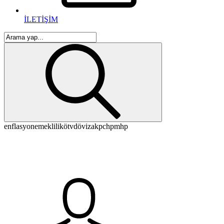
İLETİŞİM
enflasyon
emeklilik
ötv
döviz
akp
chp
mhp