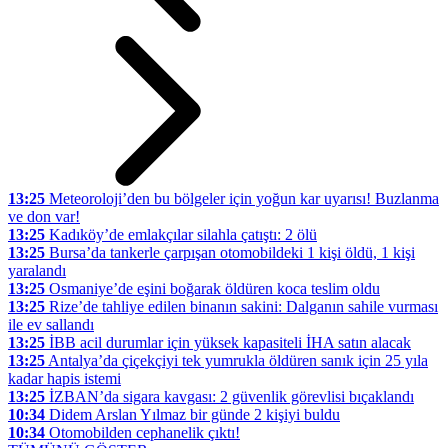
13:25
Meteoroloji’den bu bölgeler için yoğun kar uyarısı! Buzlanma
ve don var!
13:25
Kadıköy’de emlakçılar silahla çatıştı: 2 ölü
13:25
Bursa’da tankerle çarpışan otomobildeki 1 kişi öldü, 1 kişi
yaralandı
13:25
Osmaniye’de eşini boğarak öldüren koca teslim oldu
13:25
Rize’de tahliye edilen binanın sakini: Dalganın sahile vurması
ile ev sallandı
13:25
İBB acil durumlar için yüksek kapasiteli İHA satın alacak
13:25
Antalya’da çiçekçiyi tek yumrukla öldüren sanık için 25 yıla
kadar hapis istemi
13:25
İZBAN’da sigara kavgası: 2 güvenlik görevlisi bıçaklandı
10:34
Didem Arslan Yılmaz bir günde 2 kişiyi buldu
10:34
Otomobilden cephanelik çıktı!