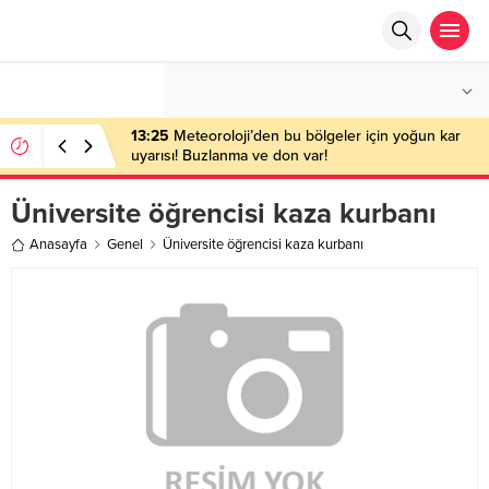
°C
ANKARA
PARÇALI BULUTLU
13:25
Meteoroloji’den bu bölgeler için yoğun kar
uyarısı! Buzlanma ve don var!
Üniversite öğrencisi kaza kurbanı
Anasayfa
Genel
Üniversite öğrencisi kaza kurbanı