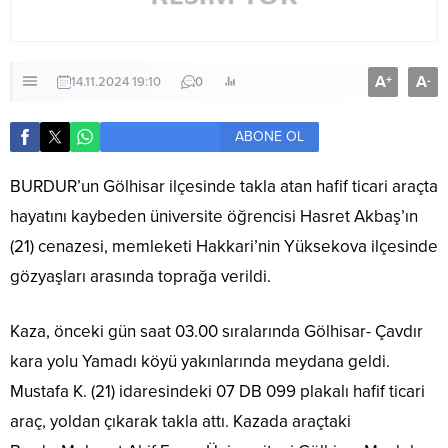
A
A
+
-
14.11.2024 19:10
0
ABONE OL
BURDUR’un Gölhisar ilçesinde takla atan hafif ticari araçta
hayatını kaybeden üniversite öğrencisi Hasret Akbaş’ın
(21) cenazesi, memleketi Hakkari’nin Yüksekova ilçesinde
gözyaşları arasında toprağa verildi.
Kaza, önceki gün saat 03.00 sıralarında Gölhisar- Çavdır
kara yolu Yamadı köyü yakınlarında meydana geldi.
Mustafa K. (21) idaresindeki 07 DB 099 plakalı hafif ticari
araç, yoldan çıkarak takla attı. Kazada araçtaki