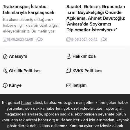
duyurusunda bulunduk. Biz bu
Trabzonspor, İstanbul
Saadet- Gelecek Grubundan
soruşturmanın en hızlı şekilde
takımlarıyla karşılaşacak
İsrail Büyükelçiliği Önünde
sonuçlanmasını...
Açıklama. Ahmet Davutoğlu:
Bu alana eklemiş olduğunuz
‘Ankara’da Soykırımcı
haberle ilgili kısa bir özet bilgisi
Diplomatlar İstemiyoruz’
ekleyebilirsiniz. Bu metin yazı
düzenleme sayfasında “Özet”
Gelecek Partisi Genel Başkanı
18.09.2023 12:05
0
16.05.2024 00:42
0
bölümünden eklenebilir. Özet
Ahmet Davutoğlu, İsrailli
eklenmişse başlık altında kalın
diplomatların Ankara'ya dönmeye
olarak bu şekilde gösterilir,
başladığını belirterek, “Gazze'de
Anasayfa
Hakkımızda
eklenmemişse bu alan boş kalır.
soykırım sürerken Türkiye'de,
mazlum milletlerin savaşının
Gizlilik Politikası
KVKK Politikası
karargahı olan Ankara'da
soykırımcı diplomatlar
istemiyoruz. Önce ateşkesi kabul
Künye
İletişim
etsinler, Uluslararası Adalet
Divanı’nda hesap versinler.
İnsanlık karşısında işledikleri
En güncel
haber
sitesi, tarafsız ve özgün manşetler, zihne şeker haber
suçun bedelini ödesinler o vakte
yorumları, son dakika haberleri, çok özel videolar, özel röportajlar,
kadar hiçbir normalleşmeyi,
magazinden siyasete, spordan sağlığa, ekonomiden seyahate bütün
normalleşme adımlarını asla kabul
konuların tek adresi haber.org.tr.
Haber
içerikleri izin alınmadan, kaynak
etmiyoruz"...
gösterilerek dahi iktibas edilemez. Kanuna aykırı ve izinsiz olarak