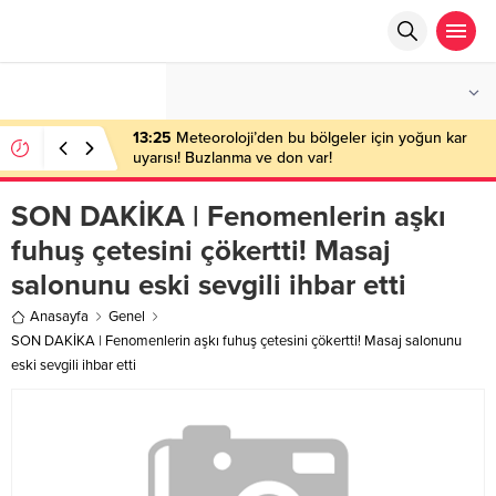
°C
ANKARA
AÇIK
13:25
Meteoroloji’den bu bölgeler için yoğun kar
uyarısı! Buzlanma ve don var!
SON DAKİKA | Fenomenlerin aşkı
fuhuş çetesini çökertti! Masaj
salonunu eski sevgili ihbar etti
Anasayfa
Genel
SON DAKİKA | Fenomenlerin aşkı fuhuş çetesini çökertti! Masaj salonunu
eski sevgili ihbar etti