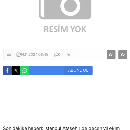
A
A
+
-
14.11.2024 08:45
0
ABONE OL
Son dakika haberi: İstanbul Ataşehir’de geçen yıl ekim