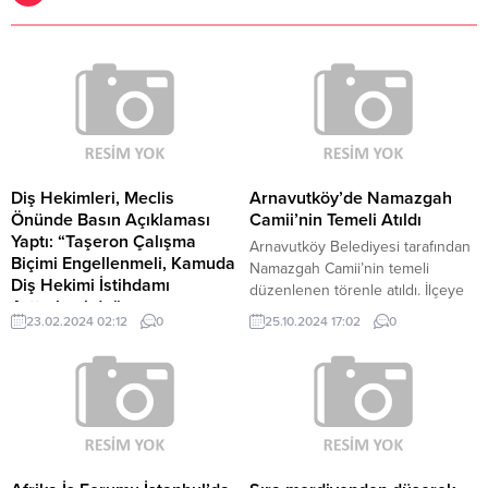
Diş Hekimleri, Meclis
Arnavutköy’de Namazgah
Önünde Basın Açıklaması
Camii’nin Temeli Atıldı
Yaptı: “Taşeron Çalışma
Arnavutköy Belediyesi tarafından
Biçimi Engellenmeli, Kamuda
Namazgah Camii’nin temeli
Diş Hekimi İstihdamı
düzenlenen törenle atıldı. İlçeye
Arttırılmalıdır”
manevi ve sosyal değer
23.02.2024 02:12
0
25.10.2024 17:02
0
Ankara Diş Hekimleri Odası ve
kazandıracak camii,
sağlık emek meslek örgütleri,
tamamlandığında önemli bir
TBMM Çankaya Kapısı yanındaki
buluşma noktası olacak.
Milli Egemenlik Parkı’nda
Arnavutköy’ün manevi ve kültürel
TBMM’de görüşülmekte olan ve
yapısına önemli bir katkı
sağlıkla ilgili düzenlemeler içeren
sağlayacak olan Namazgah
torba kanun ve talepleriyle ilgili;
Camii’nin temel atma töreni, geniş
“Diş hekimleri ve tüm sağlık
katılımla gerçekleştirildi. İlçeye