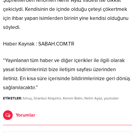
Şüphelilerden fenomen Nehir Ayaz ifadesi ise dikkat
çekiciydi. Kendisinin de içinde olduğu çeteyi çökertmek
için ihbar yapan isimlerden birinin yine kendisi olduğunu
söyledi.
Haber Kaynak : SABAH.COM.TR
“Yayınlanan tüm haber ve diğer içerikler ile ilgili olarak
yasal bildirimlerinizi bize iletişim sayfası üzerinden
iletiniz. En kısa süre içerisinde bildirimlerinize geri dönüş
sağlanılacaktır.”
ETİKETLER:
fuhuş
,
İstanbul Ataşehir
,
Kerem Balin
,
Nehir Ayaz
,
youtuber
Yorumlar