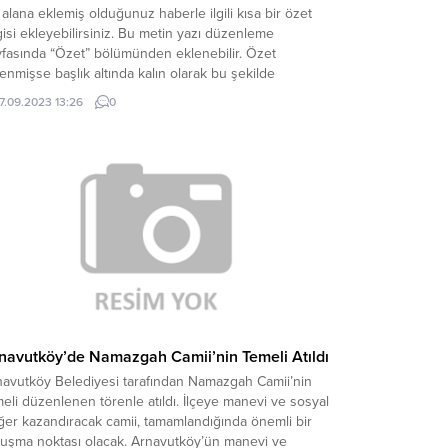
alana eklemiş olduğunuz haberle ilgili kısa bir özet
gisi ekleyebilirsiniz. Bu metin yazı düzenleme
yfasında “Özet” bölümünden eklenebilir. Özet
enmişse başlık altında kalın olarak bu şekilde
terilir, eklenmemişse bu alan boş kalır.
17.09.2023 13:26
0
navutköy’de Namazgah Camii’nin Temeli Atıldı
navutköy Belediyesi tarafından Namazgah Camii’nin
eli düzenlenen törenle atıldı. İlçeye manevi ve sosyal
ğer kazandıracak camii, tamamlandığında önemli bir
luşma noktası olacak. Arnavutköy’ün manevi ve