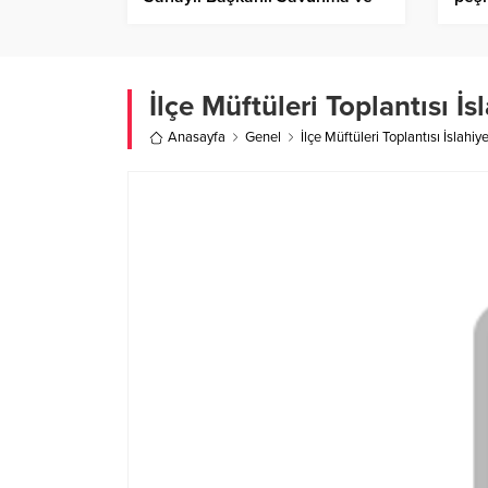
havacılık sanayii ihracatı arttı
İlçe Müftüleri Toplantısı İs
Anasayfa
Genel
İlçe Müftüleri Toplantısı İslahiy