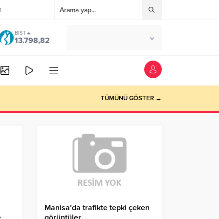
M
BIST
°C
ANKARA
13.798,82
AÇIK
TÜMÜNÜ GÖSTER →
Manisa’da trafikte tepki çeken
e
görüntüler