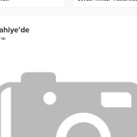
Dikiş Malzemesi, Ameliyat
Eldiveni Olmadığı İçin
Ameliyatlar Erteleniyor”
lahiye’de
e’de