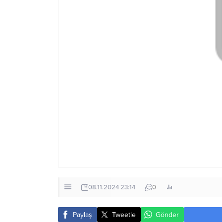
08.11.2024 23:14
0
Paylaş
Tweetle
Gönder