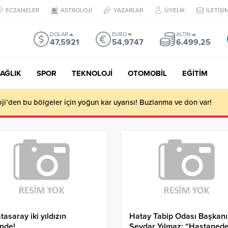
ECZANELER
ASTROLOJİ
YAZARLAR
ÜYELİK
İLETİŞİ
DOLAR
EURO
ALTIN
47,5921
54,9747
6.499,25
AĞLIK
SPOR
TEKNOLOJİ
OTOMOBİL
EĞİTİM
i’den bu bölgeler için yoğun kar uyarısı! Buzlanma ve don var!
tasaray iki yıldızın
Hatay Tabip Odası Başkanı
nde!
Sevdar Yılmaz: “Hastaned