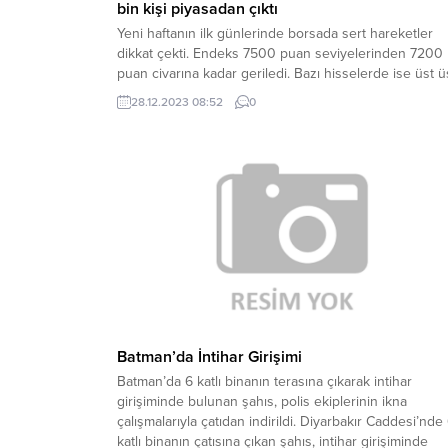
bin kişi piyasadan çıktı
Yeni haftanın ilk günlerinde borsada sert hareketler
dikkat çekti. Endeks 7500 puan seviyelerinden 7200
puan civarına kadar geriledi. Bazı hisselerde ise üst ü
kayıp görülüyor. Yeni halka arz edilmiş hisselerde
28.12.2023 08:52
0
düşüşler dikkat çekti. Merkezi Kayıt Kuruluşu (MKK)
verilerine göre, 22 Aralık Cuma günü 8 milyon 486 bi
149 olan borsadaki...
Batman’da İntihar Girişimi
Batman’da 6 katlı binanın terasına çıkarak intihar
girişiminde bulunan şahıs, polis ekiplerinin ikna
çalışmalarıyla çatıdan indirildi. Diyarbakır Caddesi’nde
katlı binanın çatısına çıkan şahıs, intihar girişiminde