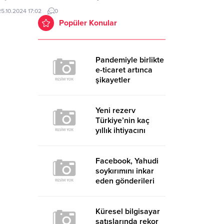
türel yapısına önemli bir katkı sağlayacak olan
25.10.2024 17:02
0
azgah Camii’nin temel atma töreni, geniş katılımla
Popüler Konular
çekleştirildi. İlçeye değer katacak anlamlı projenin
el atma törenine, Arnavutköy Belediye...
Pandemiyle birlikte
e-ticaret artınca
şikayetler
de katlandı
Yeni rezerv
Türkiye’nin kaç
yıllık ihtiyacını
karşılayacak?
Facebook, Yahudi
soykırımını inkar
eden gönderileri
yasaklıyor
Küresel bilgisayar
satışlarında rekor