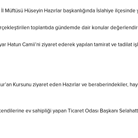
 İl Müftüsü Hüseyin Hazırlar başkanlığında İslahiye ilçesinde y
rçekleştirilen toplantıda gündemde dair konular değerlendir
yyar Hatun Camii’ni ziyaret ederek yapılan tamirat ve tadilat i
r’an Kursunu ziyaret eden Hazırlar ve beraberindekiler, hayı
 kendilerine ev sahipliği yapan Ticaret Odası Başkanı Selahat