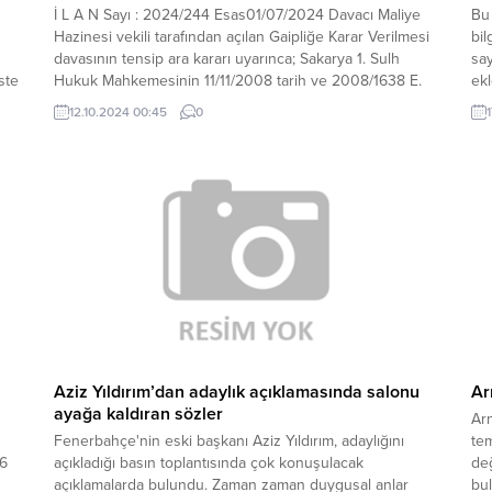
İ L A N Sayı : 2024/244 Esas01/07/2024 Davacı Maliye
Bu 
Hazinesi vekili tarafından açılan Gaipliğe Karar Verilmesi
bil
davasının tensip ara kararı uyarınca; Sakarya 1. Sulh
sa
ste
Hukuk Mahkemesinin 11/11/2008 tarih ve 2008/1638 E.
ekl
2008/1765 K. sayılı kararı ile Sakarya ili Adapazarı ilçesi
gös
12.10.2024 00:45
0
Tepekum mahallesinde kain 154 ada 779 parsel sırasında
n
kayıtlı...
Aziz Yıldırım’dan adaylık açıklamasında salonu
Ar
ayağa kaldıran sözler
Ar
Fenerbahçe'nin eski başkanı Aziz Yıldırım, adaylığını
tem
 6
açıkladığı basın toplantısında çok konuşulacak
de
açıklamalarda bulundu. Zaman zaman duygusal anlar
bu