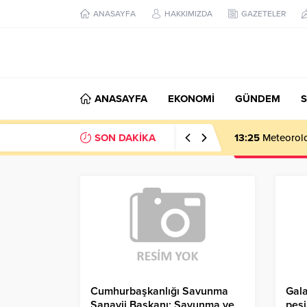
ANASAYFA
HAKKIMIZDA
GAZETELER
ANASAYFA
EKONOMİ
GÜNDEM
S
SON DAKİKA
13:25
Meteoroloj
Cumhurbaşkanlığı Savunma
Gala
Sanayii Başkanı: Savunma ve
peşi