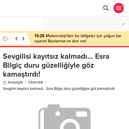
°C
ANKARA
PARÇALI BULUTLU
13:25
Meteoroloji’den bu bölgeler için yoğun kar
uyarısı! Buzlanma ve don var!
Sevgilisi kayıtsız kalmadı… Esra
Bilgiç duru güzelliğiyle göz
kamaştırdı!
Anasayfa
Otomobil
Sevgilisi kayıtsız kalmadı… Esra Bilgiç duru güzelliğiyle göz kamaştırdı!