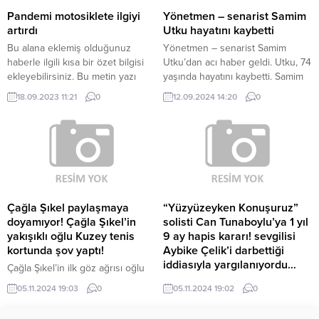
Neslihan Atagül, adeta
sistem üzerinden, çağrı
Pandemi motosiklete ilgiyi
Yönetmen – senarist Samim
söylentilere kulak tıkamıştı.
merkezinden, PTT ile ya da E-kart
artırdı
Utku hayatını kaybetti
Söylentilerin ve skandal
ve...
Bu alana eklemiş olduğunuz
Yönetmen – senarist Samim
görüntülerin üzerinden henüz 1
haberle ilgili kısa bir özet bilgisi
Utku’dan acı haber geldi. Utku, 74
yıl geçmişti ki...
ekleyebilirsiniz. Bu metin yazı
yaşında hayatını kaybetti. Samim
düzenleme sayfasında “Özet”
Utku’nun cenazesi, yarın
18.09.2023 11:21
0
12.09.2024 14:20
0
bölümünden eklenebilir. Özet
İstanbul’da defnedilecek. Samim
eklenmişse başlık altında kalın
Utku, aralarında ‘Üvey Baba’nın
olarak bu şekilde gösterilir,
da olduğu birçok dizinin
eklenmemişse bu alan boş kalır.
senaristliğini, ‘Gecenin
Çığlıkları’nın da olduğu birçok
filmin yönetmenliğini yaptı. Haber
Kaynak : HABERTURK.COM
“Yayınlanan tüm haber ve diğer
Çağla Şıkel paylaşmaya
“Yüzyüzeyken Konuşuruz”
içerikler ile ilgili olarak...
doyamıyor! Çağla Şıkel’in
solisti Can Tunaboylu’ya 1 yıl
yakışıklı oğlu Kuzey tenis
9 ay hapis kararı! sevgilisi
kortunda şov yaptı!
Aybike Çelik’i darbettiği
iddiasıyla yargılanıyordu…
Çağla Şıkel’in ilk göz ağrısı oğlu
Kuzey geçtiğimiz günlerde 15
Yüzyüzeyken Konuşuruz adlı
05.11.2024 19:03
0
05.11.2024 19:02
0
yaşına bastı. Yakışıklılığı ile sosyal
müzik grubunun üyesi Can
medyanın dikkatini çeken Kuzey,
Tunaboylu’nun sevgilisi Aybike