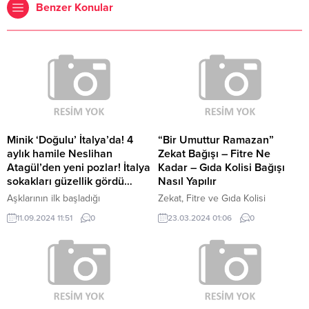
Benzer Konular
Minik ‘Doğulu’ İtalya’da! 4
“Bir Umuttur Ramazan”
aylık hamile Neslihan
Zekat Bağışı – Fitre Ne
Atagül’den yeni pozlar! İtalya
Kadar – Gıda Kolisi Bağışı
sokakları güzellik gördü…
Nasıl Yapılır
Aşklarının ilk başladığı
Zekat, Fitre ve Gıda Kolisi
zamanlardan bu yana magazin
bağışları, İslam'ın beş temel
11.09.2024 11:51
0
23.03.2024 01:06
0
kulislerinin en çok konuştuğu
ibadetlerinden biridir ve toplumda
çiftlerden olmayı başaran Kadir
ekonomik adaleti sağlama ve
Doğulu ile Neslihan Atagül’den
ihtiyaç sahiplerini destekleme
son olarak bebek müjdesi
amacı taşır. 2024 yılında Fitre
gelmişti. Eşi Kadir Doğulu
miktarı 130 TL, Gıda Kolisi bedeli
hakkındaki ‘ihanet’ ve ‘imam
ise 1000 TL olarak belirlenmiştir.
nikahı’ iddialarını reddeden
Bağışlar, banka yoluyla, online