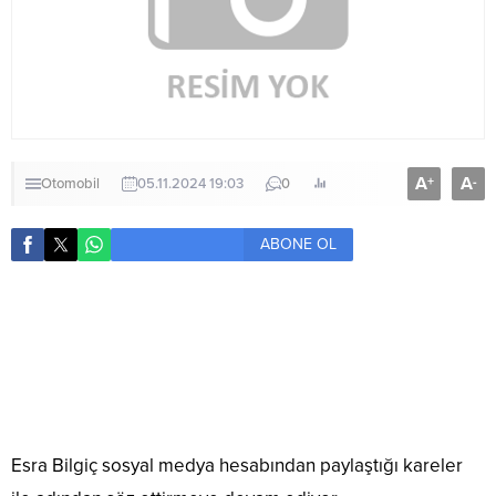
A
A
+
-
Otomobil
05.11.2024 19:03
0
ABONE OL
Esra Bilgiç sosyal medya hesabından paylaştığı kareler