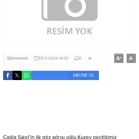
A
A
+
-
Otomobil
05.11.2024 19:03
0
ABONE OL
Çağla Şıkel’in ilk göz ağrısı oğlu Kuzey geçtiğimiz