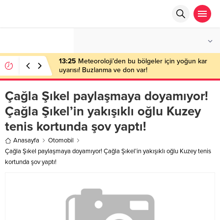
°C
ANKARA
AZ BULUTLU
13:25
Meteoroloji’den bu bölgeler için yoğun kar
uyarısı! Buzlanma ve don var!
Çağla Şıkel paylaşmaya doyamıyor!
Çağla Şıkel’in yakışıklı oğlu Kuzey
tenis kortunda şov yaptı!
Anasayfa
Otomobil
Çağla Şıkel paylaşmaya doyamıyor! Çağla Şıkel’in yakışıklı oğlu Kuzey tenis
kortunda şov yaptı!