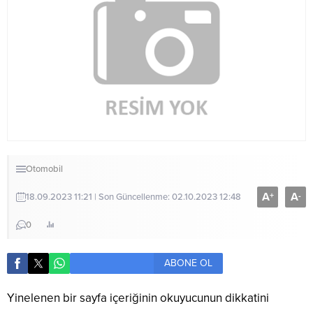
Otomobil
A
A
+
-
18.09.2023 11:21 | Son Güncellenme: 02.10.2023 12:48
0
ABONE OL
Yinelenen bir sayfa içeriğinin okuyucunun dikkatini