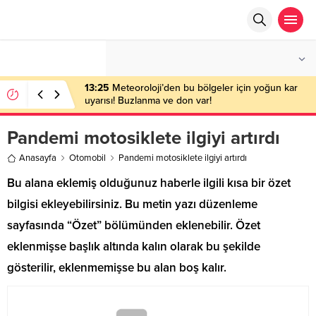
°C
ANKARA
PARÇALI BULUTLU
13:25
Meteoroloji’den bu bölgeler için yoğun kar
uyarısı! Buzlanma ve don var!
Pandemi motosiklete ilgiyi artırdı
Anasayfa
Otomobil
Pandemi motosiklete ilgiyi artırdı
Bu alana eklemiş olduğunuz haberle ilgili kısa bir özet
bilgisi ekleyebilirsiniz. Bu metin yazı düzenleme
sayfasında “Özet” bölümünden eklenebilir. Özet
eklenmişse başlık altında kalın olarak bu şekilde
gösterilir, eklenmemişse bu alan boş kalır.