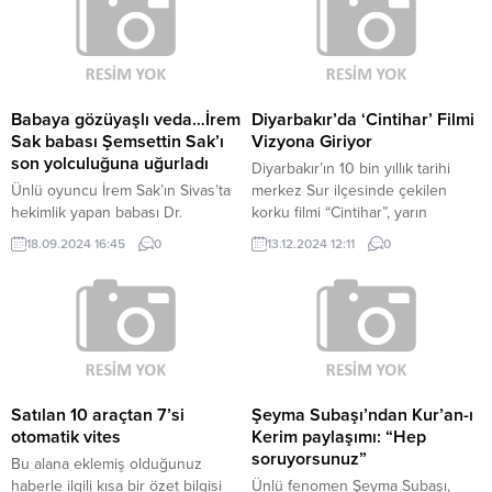
Babaya gözüyaşlı veda…İrem
Diyarbakır’da ‘Cintihar’ Filmi
Sak babası Şemsettin Sak’ı
Vizyona Giriyor
son yolculuğuna uğurladı
Diyarbakır’ın 10 bin yıllık tarihi
Ünlü oyuncu İrem Sak’ın Sivas’ta
merkez Sur ilçesinde çekilen
hekimlik yapan babası Dr.
korku filmi “Cintihar”, yarın
Şemsettin Sak mide kanaması
yaklaşık 40 sinema salonunda
18.09.2024 16:45
0
13.12.2024 12:11
0
nedeniyle Taksim’de kaldırıldığı
izleyicileriyle buluşacak.
hastanede hayata veda etti.
Yapımcılığını Muhsin Duran ve
GÜNÜN EN ÖNEMLİ
Yekta Ener Güven’in,
MANŞETLERİ İÇİN TIKLAYIN
yönetmenliğini Tolga Öztürk’ün
DİĞER FOTOĞRAFLAR İÇİN
üstlendiği gerçek bir olaydan
İLERLEYİNİZ İrem Sak, 75 yaşında
esinlenerek çekilen “Cintihar”
hayatını kaybeden babası
filmi, yarın birçok ilde yaklaşık 40
Şemsettin Sak’ı son yolculuğuna
sinema salonunda gösterime
Satılan 10 araçtan 7’si
Şeyma Subaşı’ndan Kur’an-ı
uğurladı. Dr. Şemsettin Sak’ın
girecek. Yapımcı Yekta Ener
otomatik vites
Kerim paylaşımı: “Hep
cenazesi, bugün Barbaros Levent
Güven,...
soruyorsunuz”
Bu alana eklemiş olduğunuz
Hayrettin...
haberle ilgili kısa bir özet bilgisi
Ünlü fenomen Şeyma Subaşı,