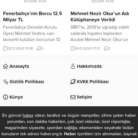
artığı bir dönemde siber saldırı
gibi bir nedenle ödeme
Fenerbahçe’nin Borcu 12.5
Mehmet Nezir Okur’un Adı
altyapısında yaşanabilecek olası
Milyar TL
Kütüphaneye Verildi
sorunları görüşecek. Toplantının...
Fenerbahçe Denetim Kurulu
SİİRT’te, 2015’te uğradığı silahlı
Üyesi Mehmet Vodina, sarı-
saldırıda hayatını kaybeden
lacivertli kulübün borcunun 12
Avukat Mehmet Nezir Okur’un
milyar 571 milyon TL olduğunu
ismi, Siirt Barosu tarafından
02.11.2024 13:18
0
04.11.2024 17:31
0
açıkladı. Fenerbahçe Yüksek
yaptırılan kütüphaneye verildi
Divan Kurulu Toplantısı,
Siirt’te 2 Kasım 2015’te, Sosyal
Fenerbahçe Spor Kulübü Faruk
Politikalar İl Müdürlüğü önünde
Anasayfa
Hakkımızda
Ilgaz Tesisleri’nde yapılıyor.
uğradığı silahlı saldırıda hayatını
Toplantıda konuşma yapan
kaybeden Siirt Barosu
Gizlilik Politikası
KVKK Politikası
Fenerbahçe Denetim Kurulu
avukatlarından Mehmet Nezir
Üyesi Mehmet Vodina, 1 Haziran
Okur’un ismi, Siirt Barosu
2023 – 31 Mayıs 2024 dönemin
tarafından Siirt Atatürk Anadolu
Künye
İletişim
ilişkin mali tablo hakkında bilgiler...
Lisesi’nde yaptırılan kütüphaneye
verildi. Kütüphanenin...
En güncel
haber
sitesi, tarafsız ve özgün manşetler, zihne şeker haber
yorumları, son dakika haberleri, çok özel videolar, özel röportajlar,
magazinden siyasete, spordan sağlığa, ekonomiden seyahate bütün
konuların tek adresi haber.org.tr.
Haber
içerikleri izin alınmadan, kaynak