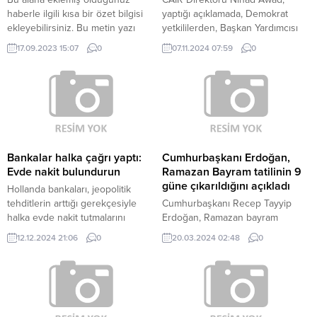
haberle ilgili kısa bir özet bilgisi
yaptığı açıklamada, Demokrat
ekleyebilirsiniz. Bu metin yazı
yetkililerden, Başkan Yardımcısı
düzenleme sayfasında “Özet”
ve Demokratların başkan adayı
17.09.2023 15:07
0
07.11.2024 07:59
0
bölümünden eklenebilir. Özet
Kamala Harris’in Gazze’deki
eklenmişse başlık altında kalın
soykırıma karşı çıkan Müslümanlar
olarak bu şekilde gösterilir,
ve diğer seçmenler arasındaki
eklenmemişse bu alan boş kalır.
desteğini kaybetmesinden ders
çıkarmalarını istedi. Hiçbir
siyasetçi ya da partinin Müslüman
oylarının sahibi olmadığını
söyleyen Awad, “İleriye dönük
Bankalar halka çağrı yaptı:
Cumhurbaşkanı Erdoğan,
olarak, tüm seçilmiş yetkililerin,
Evde nakit bulundurun
Ramazan Bayram tatilinin 9
Müslüman seçmenlerin acil...
güne çıkarıldığını açıkladı
Hollanda bankaları, jeopolitik
tehditlerin arttığı gerekçesiyle
Cumhurbaşkanı Recep Tayyip
halka evde nakit tutmalarını
Erdoğan, Ramazan bayram
tavsiye etmeye hazırlanıyor.
tatilinin kamu çalışanları için 9
12.12.2024 21:06
0
20.03.2024 02:48
0
HALKA EVDE NAKİT TUTMA
güne çıkarıldığını açıkladı.
TAVSİYESİNDE BULUNULACAK
Yerel basında yer alan habere
göre, Hollanda Bankalar Birliği
noel tatili dönemi sonrasında
yapacağı toplantıda, gerilimlerin