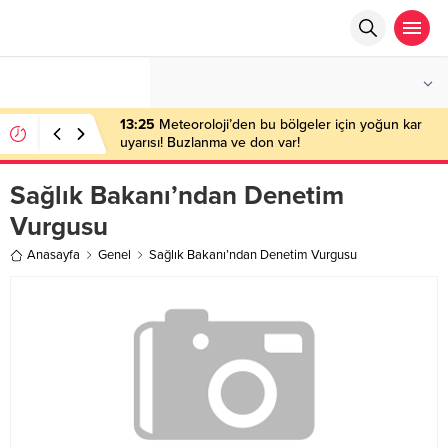
°C
ANKARA
AZ BULUTLU
13:25
Meteoroloji’den bu bölgeler için yoğun kar
uyarısı! Buzlanma ve don var!
Sağlık Bakanı’ndan Denetim
Vurgusu
Anasayfa
Genel
Sağlık Bakanı’ndan Denetim Vurgusu