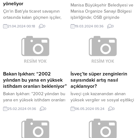
yöneliyor
Manisa Büyükşehir Belediyesi ve
Çin'in Batı'yla ticaret savaşının
Manisa Organize Sanayi Bölgesi
ortasında kalan göçmen işçiler,
işbirliğinde; OSB girişinde
büyük bir zorluk yaşarken, Çin
yaşanan trafik yoğunluğuna nefes
21.04.2024 00:18
0
19.03.2024 00:36
0
ekonomisini yüksek teknolojiyle
aldırmak amacıyla hazırlanan 3
kurtarmaya çalışıyor.
katlı kavşak projesinin temeli,
törenle atıldı.
Bakan Işıkhan: “2002
İsveç’te süper zenginlerin
yılından bu yana en yüksek
sayısındaki artış nasıl
istihdam oranları bekleniyor”
açıklanıyor?
Bakan Işıkhan: "2002 yılından bu
İsveçi çok kazanandan alınan
yana en yüksek istihdam oranları
yüksek vergiler ve sosyal eşitlikçi
bekleniyor" Bakan Işıkhan
politikalarla bilinen bir ülke ancak
25.02.2024 01:36
0
06.05.2024 05:24
0
Manisa'da "İş-Pozitif" Kadın
yakın zamanda Avrupa’nın süper
İstihdamı Projesi toplantısına
zenginleri arasında popüler oldu.
katıldı Manisa'da düzenlenen "İş-
Pozitif" Kadın İstihdamı Projesi
Bölge Toplantısına katılan Çalışma