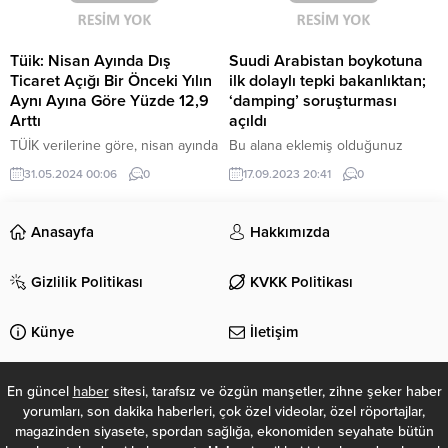
ve Sosyal Güvenlik Bakanı
Vedat...
Tüik: Nisan Ayında Dış
Suudi Arabistan boykotuna
Ticaret Açığı Bir Önceki Yılın
ilk dolaylı tepki bakanlıktan;
Aynı Ayına Göre Yüzde 12,9
‘damping’ soruşturması
Arttı
açıldı
TÜİK verilerine göre, nisan ayında
Bu alana eklemiş olduğunuz
Türkiye'nin dış ticaret açığı bir
haberle ilgili kısa bir özet bilgisi
31.05.2024 00:06
0
17.09.2023 20:41
0
önceki yılın aynı ayına göre yüzde
ekleyebilirsiniz. Bu metin yazı
12,9 artarak 9 milyar 863 milyon
düzenleme sayfasında “Özet”
dolara yükseldi. İhracatın ithalatı
bölümünden eklenebilir. Özet
Anasayfa
Hakkımızda
karşılama oranı ise yüzde 66,1'e
eklenmişse başlık altında kalın
geriledi. Nisan ayında ihracat
olarak bu şekilde gösterilir,
Gizlilik Politikası
KVKK Politikası
yüzde 0,1 artarken, ithalat yüzde
eklenmemişse bu alan boş kalır.
4 arttı. Ocak-Nisan döneminde ise
ihracat yüzde 2,7 artarken,
Künye
İletişim
ithalat...
En güncel
haber
sitesi, tarafsız ve özgün manşetler, zihne şeker haber
yorumları, son dakika haberleri, çok özel videolar, özel röportajlar,
magazinden siyasete, spordan sağlığa, ekonomiden seyahate bütün