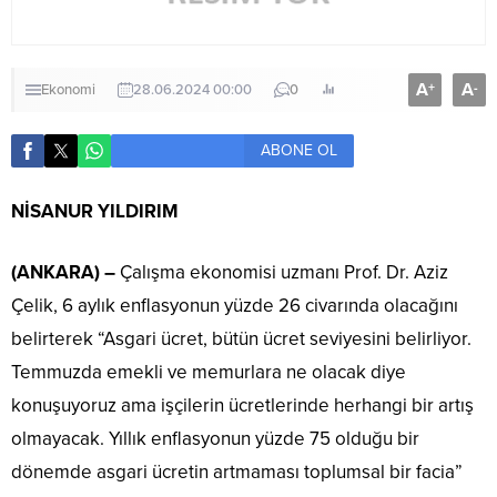
A
A
+
-
Ekonomi
28.06.2024 00:00
0
ABONE OL
NİSANUR YILDIRIM
(ANKARA) –
Çalışma ekonomisi uzmanı Prof. Dr. Aziz
Çelik, 6 aylık enflasyonun yüzde 26 civarında olacağını
belirterek “Asgari ücret, bütün ücret seviyesini belirliyor.
Temmuzda emekli ve memurlara ne olacak diye
konuşuyoruz ama işçilerin ücretlerinde herhangi bir artış
olmayacak. Yıllık enflasyonun yüzde 75 olduğu bir
dönemde asgari ücretin artmaması toplumsal bir facia”