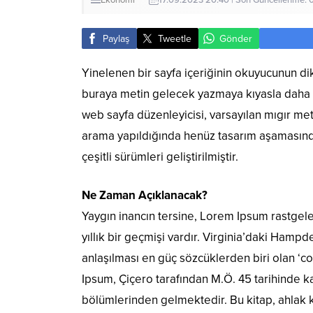
Ekonomi
17.09.2023 20:40 | Son Güncellenme: 
Paylaş
Tweetle
Gönder
Yinelenen bir sayfa içeriğinin okuyucunun dik
buraya metin gelecek yazmaya kıyasla daha de
web sayfa düzenleyicisi, varsayılan mıgır me
arama yapıldığında henüz tasarım aşamasında ol
çeşitli sürümleri geliştirilmiştir.
Ne Zaman Açıklanacak?
Yaygın inancın tersine, Lorem Ipsum rastgel
yıllık bir geçmişi vardır. Virginia’daki Ha
anlaşılması en güç sözcüklerden biri olan ‘c
Ipsum, Çiçero tarafından M.Ö. 45 tarihinde ka
bölümlerinden gelmektedir. Bu kitap, ahlak 