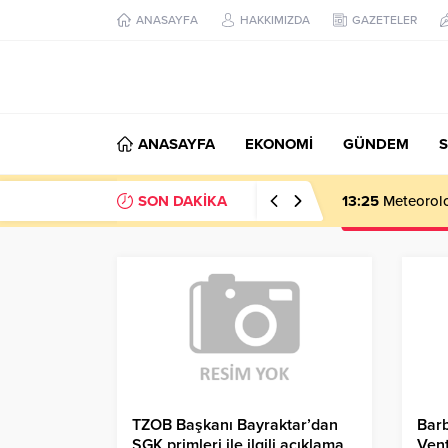
ANASAYFA
HAKKIMIZDA
GAZETELER
ANASAYFA
EKONOMİ
GÜNDEM
S
SON DAKİKA
13:25
Meteoroloj
TZOB Başkanı Bayraktar’dan
Bar
SGK primleri ile ilgili açıklama
Vent