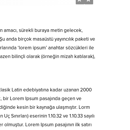
A
A
ın amacı, sürekli buraya metin gelecek,
Şu anda birçok masaüstü yayıncılık paketi ve
larında ‘lorem ipsum’ anahtar sözcükleri ile
zen bilinçli olarak (örneğin mizah katılarak),
klasik Latin edebiyatına kadar uzanan 2000
ck, bir Lorem Ipsum pasajında geçen ve
diğinde kesin bir kaynağa ulaşmıştır. Lorm
 Sınırları) eserinin 1.10.32 ve 1.10.33 sayılı
olmuştur. Lorem Ipsum pasajının ilk satırı