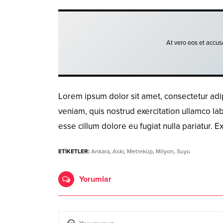
At vero eos et accus
Lorem ipsum dolor sit amet, consectetur adi
veniam, quis nostrud exercitation ullamco lab
esse cillum dolore eu fugiat nulla pariatur. E
ETİKETLER:
Ankara
,
Aski
,
Metreküp
,
Milyon
,
Suyu
Yorumlar