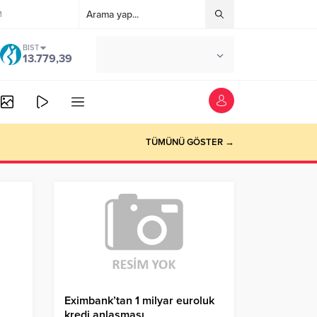
M
BIST
°C
ANKARA
13.779,39
AÇIK
TÜMÜNÜ GÖSTER →
Eximbank’tan 1 milyar euroluk
kredi anlaşması