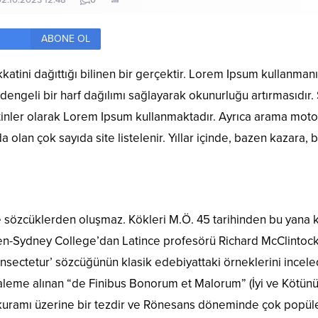
02.10.2023 12:48
0
ABONE OL
katini dağıttığı bilinen bir gerçektir. Lorem Ipsum kullanman
ngeli bir harf dağılımı sağlayarak okunurluğu artırmasıdır. 
tinler olarak Lorem Ipsum kullanmaktadır. Ayrıca arama motor
an çok sayıda site listelenir. Yıllar içinde, bazen kazara, ba
e sözcüklerden oluşmaz. Kökleri M.Ö. 45 tarihinden bu yana 
mpden-Sydney College’dan Latince profesörü Richard McClinto
onsectetur’ sözcüğünün klasik edebiyattaki örneklerini incele
leme alınan “de Finibus Bonorum et Malorum” (İyi ve Kötünün Uç
kuramı üzerine bir tezdir ve Rönesans döneminde çok popüler 