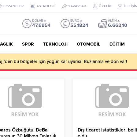
ECZANELER
ASTROLOJİ
YAZARLAR
ÜYELİK
İLETİŞİ
DOLAR
EURO
ALTIN
47,6954
55,1824
6.662,10
AĞLIK
SPOR
TEKNOLOJİ
OTOMOBİL
EĞİTİM
i’den bu bölgeler için yoğun kar uyarısı! Buzlanma ve don var!
baros Özbuğutu, DeBa
Dış ticaret istatistikleri belli
ures’ın 30 Milyon Dolarlık
oldu