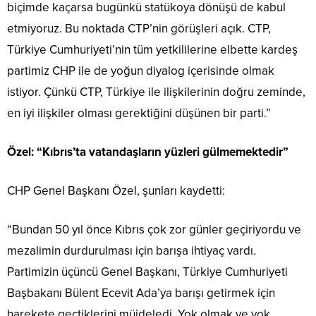
biçimde kaçarsa bugünkü statükoya dönüşü de kabul
etmiyoruz. Bu noktada CTP’nin görüşleri açık. CTP,
Türkiye Cumhuriyeti’nin tüm yetkililerine elbette kardeş
partimiz CHP ile de yoğun diyalog içerisinde olmak
istiyor. Çünkü CTP, Türkiye ile ilişkilerinin doğru zeminde,
en iyi ilişkiler olması gerektiğini düşünen bir parti.”
Özel: “Kıbrıs’ta vatandaşların yüzleri gülmemektedir”
CHP Genel Başkanı Özel, şunları kaydetti:
“Bundan 50 yıl önce Kıbrıs çok zor günler geçiriyordu ve
mezalimin durdurulması için barışa ihtiyaç vardı.
Partimizin üçüncü Genel Başkanı, Türkiye Cumhuriyeti
Başbakanı Bülent Ecevit Ada’ya barışı getirmek için
harekete geçtiklerini müjdeledi. Yok olmak ve yok