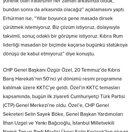
yönelik olan iradesinin her zaman arkasında olduk,
bundan sonra da arkasında olacağız” açıklamasını yaptı.
Erhürman ise, “Yıllar boyunca gene masada dirsek
çürütmek istemiyoruz. Biz çözüm istiyoruz, dolayısıyla
takvimli, sonuç odaklı bir görüşme istiyoruz. Kıbrıs Rum
liderliği masadan bir biçimde kaçarsa bugünkü statükoya
dönüşü de kabul etmiyoruz” diye konuştu.
CHP Genel Başkanı Özgür Özel, 20 Temmuz’da Kıbrıs
Barış Harekatı’nın 50’nci yıl dönümü resmi programına
katılmak üzere KKTC’ye geldi. Özel’in KKTC temasları
kapsamında, bugün ilk ziyareti Cumhuriyetçi Türk Partisi
(CTP) Genel Merkezi’ne oldu. Özel’e, CHP Genel
Sekreteri Selin Sayek Böke, Genel Başkan Yardımcıları
İlhan Uzgel ve Yankı Bağcıoğlu, İstanbul Milletvekili
Namık Tan ve Parti Meclisi Üyesi Selin Kırçiçek’ten oluşan