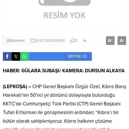
A
A
+
-
Gündem
20.07.2024 00:00
0
ABONE OL
HABER: GÜLARA SUBAŞI/ KAMERA: DURSUN ALKAYA
(LEFKOŞA) –
CHP Genel Başkanı Özgür Özel, Kıbrıs Barış
Harekatı’nın 50’nci yıl dönümü dolayısıyla bulunduğu
KKTC’de Cumhuriyetçi Türk Partisi (CTP) Genel Başkanı
Tufan Erhürman ile görüşmesinin ardından; “Kıbrıs’ı bir
bütün olarak sahipleniyoruz. Kıbrıs halkının çözüme