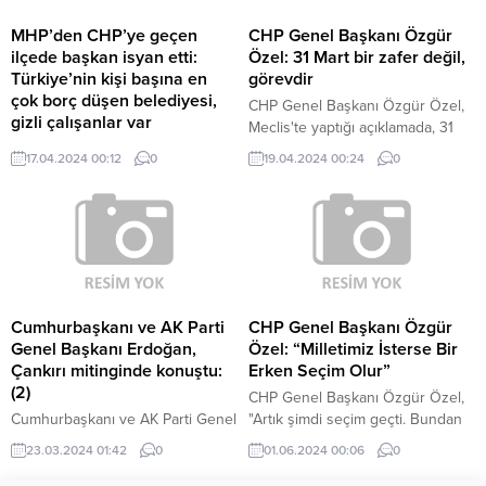
Okur’un ismi, Siirt Barosu
edindiği bilgilere göre bazı
tarafından Siirt Atatürk Anadolu
değerlendirmeler kilidin
MHP’den CHP’ye geçen
CHP Genel Başkanı Özgür
Lisesi’nde yaptırılan kütüphaneye
hâlihazırda kapalı olduğunu
ilçede başkan isyan etti:
Özel: 31 Mart bir zafer değil,
verildi. Kütüphanenin...
gösteriyor. Mehmetçik’in bölgede
Türkiye’nin kişi başına en
görevdir
terörist geçişlerinin tamamen...
çok borç düşen belediyesi,
CHP Genel Başkanı Özgür Özel,
gizli çalışanlar var
Meclis'te yaptığı açıklamada, 31
31 Mart seçimlerinde MHP'den
Mart seçim sonuçlarının bir zafer
17.04.2024 00:12
0
19.04.2024 00:24
0
CHP'ye geçen Ankara'nın Gölbaşı
olmadığını belirterek, yapılacak
ilçesinde Belediye Başkanı Yakup
ikinci yüzyılın ilk genel seçimlerini
Odabaşı, "Gölbaşı, Türkiye'nin kişi
kazanma görevi olduğunu ifade
başına en çok borç düşen
etti. Özel, ayrıca parti içi
belediyesi. Yaklaşık 1 milyar 60
seçimlerde demokratik bir süreç
milyon TL borcu olan belediyede
yaşandığını ve grup
400 personel bulunuyor hatta
başkanvekilliği seçimlerinde
gizli çalışanlar var. Yani olmadığı
Murat Emir'in seçildiğini söyledi.
Cumhurbaşkanı ve AK Parti
CHP Genel Başkanı Özgür
halde burada görünen isimler
Özel, Cumhurbaşkanı Recep
Genel Başkanı Erdoğan,
Özel: “Milletimiz İsterse Bir
var" dedi.
Tayyip Erdoğan ile...
Çankırı mitinginde konuştu:
Erken Seçim Olur”
(2)
CHP Genel Başkanı Özgür Özel,
Cumhurbaşkanı ve AK Parti Genel
"Artık şimdi seçim geçti. Bundan
Başkanı Recep Tayyip Erdoğan,
sonra dediğimiz gibi normal
23.03.2024 01:42
0
01.06.2024 00:06
0
"Özgür Efendi'ye şu gerçeği
seçimin vakti 2028. Milletimiz
hatırlatmakta fayda görüyorum,
isterse bir erken seçim olur. Ama