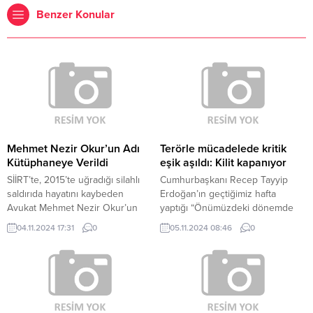
Benzer Konular
Mehmet Nezir Okur’un Adı
Terörle mücadelede kritik
Kütüphaneye Verildi
eşik aşıldı: Kilit kapanıyor
SİİRT’te, 2015’te uğradığı silahlı
Cumhurbaşkanı Recep Tayyip
saldırıda hayatını kaybeden
Erdoğan’ın geçtiğimiz hafta
Avukat Mehmet Nezir Okur’un
yaptığı “Önümüzdeki dönemde
ismi, Siirt Barosu tarafından
milletimize, hem güney
04.11.2024 17:31
0
05.11.2024 08:46
0
yaptırılan kütüphaneye verildi
sınırlarımızın güvenliğini, hem
Siirt’te 2 Kasım 2015’te, Sosyal
insanımızın can ve mal emniyetini
Politikalar İl Müdürlüğü önünde
garanti altına alacak yeni
uğradığı silahlı saldırıda hayatını
müjdelerimiz olacak” sözleri
kaybeden Siirt Barosu
üzerine “Kilit kapanıyor mu?”
avukatlarından Mehmet Nezir
sorusu akıllara geldi. SABAH’ın