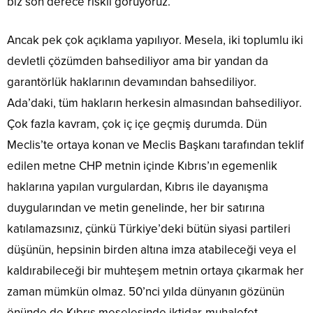
biz son derece riskli görüyoruz.
Ancak pek çok açıklama yapılıyor. Mesela, iki toplumlu iki
devletli çözümden bahsediliyor ama bir yandan da
garantörlük haklarının devamından bahsediliyor.
Ada’daki, tüm hakların herkesin almasından bahsediliyor.
Çok fazla kavram, çok iç içe geçmiş durumda. Dün
Meclis’te ortaya konan ve Meclis Başkanı tarafından teklif
edilen metne CHP metnin içinde Kıbrıs’ın egemenlik
haklarına yapılan vurgulardan, Kıbrıs ile dayanışma
duygularından ve metin genelinde, her bir satırına
katılamazsınız, çünkü Türkiye’deki bütün siyasi partileri
düşünün, hepsinin birden altına imza atabileceği veya el
kaldırabileceği bir muhteşem metnin ortaya çıkarmak her
zaman mümkün olmaz. 50’nci yılda dünyanın gözünün
önünde de Kıbrıs meselesinde iktidar-muhalefet