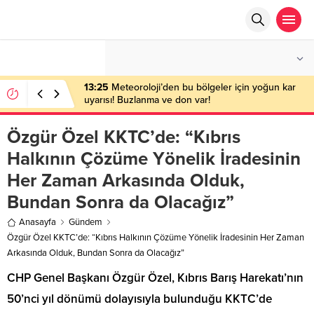
°C
ANKARA
AÇIK
13:25
Meteoroloji’den bu bölgeler için yoğun kar
uyarısı! Buzlanma ve don var!
Özgür Özel KKTC’de: “Kıbrıs
Halkının Çözüme Yönelik İradesinin
Her Zaman Arkasında Olduk,
Bundan Sonra da Olacağız”
Anasayfa
Gündem
Özgür Özel KKTC’de: “Kıbrıs Halkının Çözüme Yönelik İradesinin Her Zaman
Arkasında Olduk, Bundan Sonra da Olacağız”
CHP Genel Başkanı Özgür Özel, Kıbrıs Barış Harekatı’nın
50’nci yıl dönümü dolayısıyla bulunduğu KKTC’de