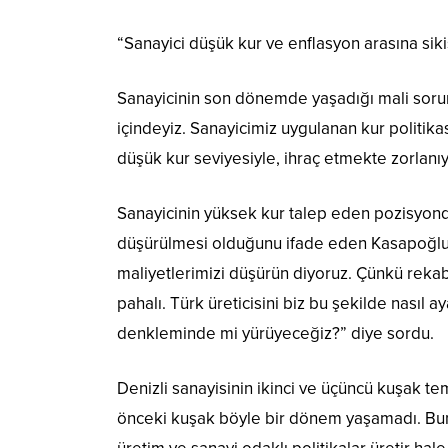
“Sanayici düşük kur ve enflasyon arasına si
Sanayicinin son dönemde yaşadığı mali sorunla
içindeyiz. Sanayicimiz uygulanan kur politika
düşük kur seviyesiyle, ihraç etmekte zorlanıy
Sanayicinin yüksek kur talep eden pozisyonda
düşürülmesi olduğunu ifade eden Kasapoğlu, 
maliyetlerimizi düşürün diyoruz. Çünkü rek
pahalı. Türk üreticisini biz bu şekilde nasıl
denkleminde mi yürüyeceğiz?” diye sordu.
Denizli sanayisinin ikinci ve üçüncü kuşak t
önceki kuşak böyle bir dönem yaşamadı. Bunu