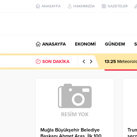
ANASAYFA
HAKKIMIZDA
GAZETELER
ANASAYFA
EKONOMİ
GÜNDEM
S
SON DAKİKA
13:25
Meteoroloj
Muğla Büyükşehir Belediye
Trum
Başkanı Ahmet Aras, İlk 100
seçm