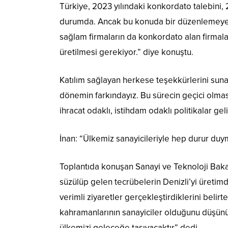
Türkiye, 2023 yılındaki konkordato talebini,
durumda. Ancak bu konuda bir düzenlemeye ih
sağlam firmaların da konkordato alan firmalar 
üretilmesi gerekiyor.” diye konuştu.
Katılım sağlayan herkese teşekkürlerini sunan
dönemin farkındayız. Bu sürecin geçici olmasın
ihracat odaklı, istihdam odaklı politikalar gel
İnan: “Ülkemiz sanayicileriyle hep durur d
Toplantıda konuşan Sanayi ve Teknoloji Bakan
süzülüp gelen tecrübelerin Denizli’yi üretimd
verimli ziyaretler gerçekleştirdiklerini bel
kahramanlarının sanayiciler olduğunu düşünür
ülkemizi geleceğe taşıyacaktır” dedi.