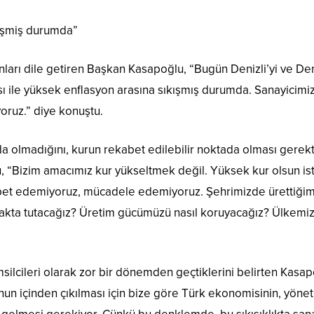
kişmiş durumda”
rı dile getiren Başkan Kasapoğlu, “Bugün Denizli’yi ve Denizl
sı ile yüksek enflasyon arasına sıkışmış durumda. Sanayicimiz
oruz.” diye konuştu.
 olmadığını, kurun rekabet edilebilir noktada olması gerekti
“Bizim amacımız kur yükseltmek değil. Yüksek kur olsun ist
abet edemiyoruz, mücadele edemiyoruz. Şehrimizde ürettiğim
 ayakta tutacağız? Üretim gücümüzü nasıl koruyacağız? Ülkemizi
emsilcileri olarak zor bir dönemden geçtiklerini belirten Ka
n içinden çıkılması için bize göre Türk ekonomisinin, yöneti