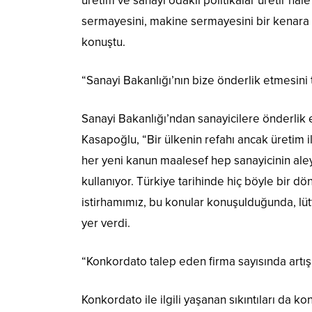
üretim ve sanayi odaklı politikalar üretir h
sermayesini, makine sermayesini bir kenara b
konuştu.
“Sanayi Bakanlığı’nın bize önderlik etmesini
Sanayi Bakanlığı’ndan sanayicilere önderlik e
Kasapoğlu, “Bir ülkenin refahı ancak üretim 
her yeni kanun maalesef hep sanayicinin aleyh
kullanıyor. Türkiye tarihinde hiç böyle bir d
istirhamımız, bu konular konuşulduğunda, lütf
yer verdi.
“Konkordato talep eden firma sayısında artış
Konkordato ile ilgili yaşanan sıkıntıları da k