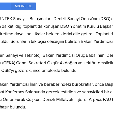
ABONE OL
 SANTEK Sanayici Buluşmaları, Denizli Sanayi Odası’nın (DSO) e
n da katıldığı toplantıda konuşan DSO Yönetim Kurulu Başkanı
ime dayalı politikalar beklediklerini dile getirdi. Toplantıd
şuldu. Sorunların takipçisi olacağını belirten Bakan Yardımcıs
gelen Sanayi ve Teknoloji Bakan Yardımcısı Oruç Baba İnan, D
 (GEKA) Genel Sekreteri Özgür Akdoğan ve sektör temsilciler
as OSB’yi gezerek, incelemelerde bulundu.
akan Yardımcısı İnan ve beraberindeki bürokratlar, önce Ba
 Konferans Salonunda gerçekleştirilen ve sanayicileri bir ara
lisi Ömer Faruk Coşkun, Denizli Milletvekili Şeref Arpacı, PAÜ
ı hazır bulundu.