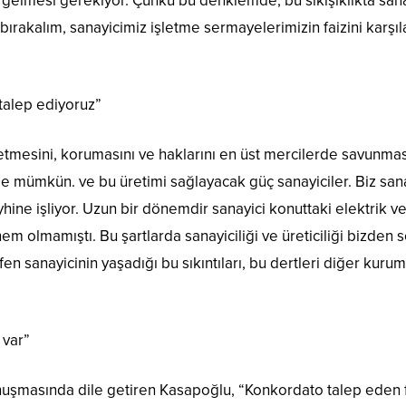
ale gelmesi gerekiyor. Çünkü bu denklemde, bu sıkışıklıkta sa
ırakalım, sanayicimiz işletme sermayelerimizin faizini karşı
 talep ediyoruz”
tmesini, korumasını ve haklarını en üst mercilerde savunmasın
ile mümkün. ve bu üretimi sağlayacak güç sanayiciler. Biz san
ine işliyor. Uzun bir dönemdir sanayici konuttaki elektrik ve 
önem olmamıştı. Bu şartlarda sanayiciliği ve üreticiliği bizden
en sanayicinin yaşadığı bu sıkıntıları, bu dertleri diğer kurum
 var”
onuşmasında dile getiren Kasapoğlu, “Konkordato talep eden firm