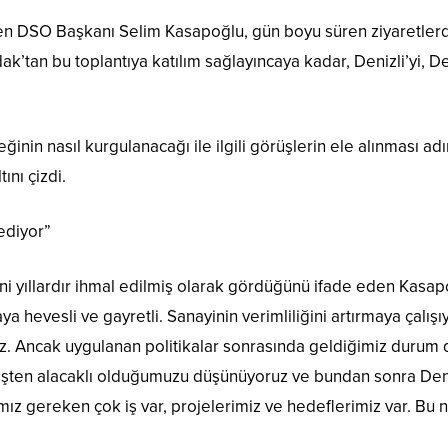
ren DSO Başkanı Selim Kasapoğlu, gün boyu süren ziyaretlerde
ak’tan bu toplantıya katılım sağlayıncaya kadar, Denizli’yi, Den
inin nasıl kurgulanacağı ile ilgili görüşlerin ele alınması ad
ını çizdi.
sediyor”
ni yıllardır ihmal edilmiş olarak gördüğünü ifade eden Kasapo
a hevesli ve gayretli. Sanayinin verimliliğini artırmaya çalı
z. Ancak uygulanan politikalar sonrasında geldiğimiz durum 
çmişten alacaklı olduğumuzu düşünüyoruz ve bundan sonra Deni
z gereken çok iş var, projelerimiz ve hedeflerimiz var. Bu no