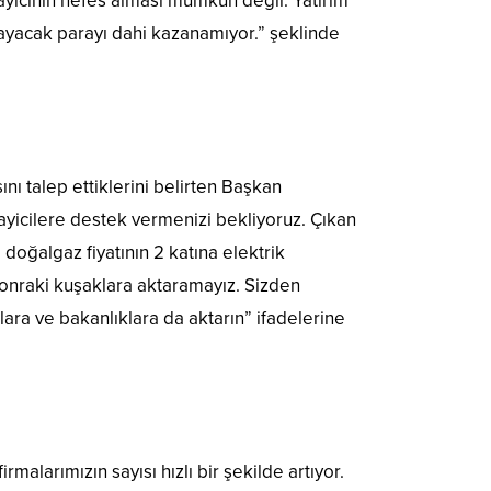
nayicinin nefes alması mümkün değil. Yatırım
layacak parayı dahi kazanamıyor.” şeklinde
ı talep ettiklerini belirten Başkan
ayicilere destek vermenizi bekliyoruz. Çıkan
doğalgaz fiyatının 2 katına elektrik
 sonraki kuşaklara aktaramayız. Sizden
lara ve bakanlıklara da aktarın” ifadelerine
alarımızın sayısı hızlı bir şekilde artıyor.