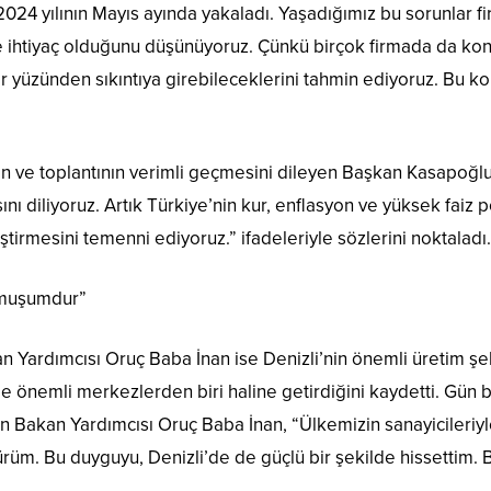
 2024 yılının Mayıs ayında yakaladı. Yaşadığımız bu sorunlar 
tiyaç olduğunu düşünüyoruz. Çünkü birçok firmada da konkor
yüzünden sıkıntıya girebileceklerini tahmin ediyoruz. Bu konu 
 ve toplantının verimli geçmesini dileyen Başkan Kasapoğlu, “
ı diliyoruz. Artık Türkiye’nin kur, enflasyon ve yüksek faiz po
iştirmesini temenni ediyoruz.” ifadeleriyle sözlerini noktaladı.
uymuşumdur”
 Yardımcısı Oruç Baba İnan ise Denizli’nin önemli üretim şehi
e önemli merkezlerden biri haline getirdiğini kaydetti. Gün bo
irten Bakan Yardımcısı Oruç Baba İnan, “Ülkemizin sanayicile
üm. Bu duyguyu, Denizli’de de güçlü bir şekilde hissettim. 