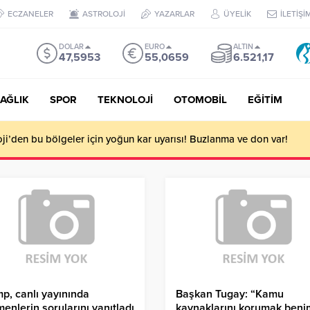
ECZANELER
ASTROLOJİ
YAZARLAR
ÜYELİK
İLETİŞİ
DOLAR
EURO
ALTIN
47,5953
55,0659
6.521,17
AĞLIK
SPOR
TEKNOLOJİ
OTOMOBİL
EĞİTİM
i’den bu bölgeler için yoğun kar uyarısı! Buzlanma ve don var!
p, canlı yayınında
Başkan Tugay: “Kamu
enlerin sorularını yanıtladı
kaynaklarını korumak beni