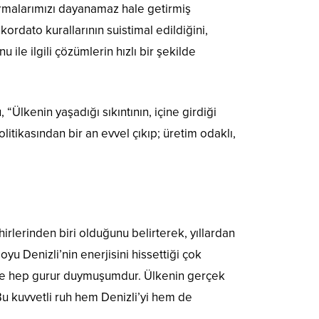
firmalarımızı dayanamaz hale getirmiş
dato kurallarının suistimal edildiğini,
ile ilgili çözümlerin hızlı bir şekilde
Ülkenin yaşadığı sıkıntının, içine girdiği
litikasından bir an evvel çıkıp; üretim odaklı,
rlerinden biri olduğunu belirterek, yıllardan
yu Denizli’nin enerjisini hissettiği çok
riyle hep gurur duymuşumdur. Ülkenin gerçek
Bu kuvvetli ruh hem Denizli’yi hem de