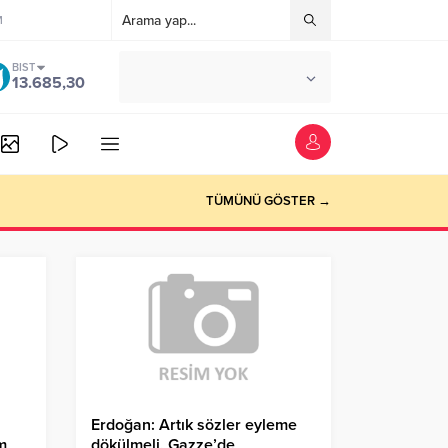
M
BIST
°C
ANKARA
13.685,30
AZ BULUTLU
TÜMÜNÜ GÖSTER →
Erdoğan: Artık sözler eyleme
m
dökülmeli, Gazze’de