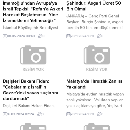
İmamoğlu’ndan Avrupa’ya
Şahindur: Asgari Ücret 50
İsrail Tepkisi: “Refah’a Askeri
Bin Olmalı
Harekat Başlatmasını Yine
(ANKARA) – Genç Parti Genel
İzlemekle mi Yetineceğiz”
Başkanı Burçin Şahindur, asgari
İstanbul Büyükşehir Belediyesi
ücretin 50 bin, en düşük emekli
(İBB), AB Türkiye Delegasyonu
maaşının ise 35 bin TL olması
08.05.2024 00:48
0
28.11.2024 18:11
0
Başkanlığı ile birlikte ‘Avrupa
gerektiğini söyledi. Şahindur,
Günü’ kutlamalarının İstanbul
“Kamu kaynaklarını doğru
ayağına, kurum tarihinde bir ilk
kullanılırsa bu ülke zengin bir
olarak ortak ev sahipliğini yaptı.
ülke sadece kamu kaynaklarını
İBB Başkanı Ekrem İmamoğlu,
milli geliri doğru kullanmakta, gelir
Türkiye’deki görev süresi dolan
eşitsizliğini doğru kullanmaktan
Büyükelçi Meyer-Landrut’un veda
yanayız. Gelir eşitsizliği bu ülkede
etkinliğine dönüşen kutlamada
bittiği...
Dışişleri Bakanı Fidan:
Malatya’da Hırsızlık Zanlısı
konuştu, İsrail'in ateşkes teklifini
“Çabalarımız İsrail’in
Yakalandı
reddetmesine tepki gösterdi.
Gazze’deki savaş suçlarını
Malatya’da evden hırsızlık yapan
durdurmadı”
zanlı yakalandı. Valilikten yapılan
Dışişleri Bakanı Hakan Fidan,
yazılı açıklamaya göre, Yeşilyurt
Azerbaycan'da düzenlenen 11.
ilçesine bağlı Molla Kasım
16.03.2024 02:24
0
28.11.2024 18:11
0
Küresel Bakü Forumu'nda yaptığı
Mahallesinde 24 Kasımda
konuşmada, Filistin'deki trajedinin
meydana gelen evden hırsızlık
çözümü için çağrıda bulundu ve
olayının zanlısının yakalanmasına