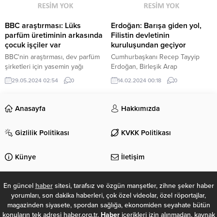
Koç, "Futbolcularımıza ceza
vereceklermiş. Onların
menfaatleri açısından inşallah
BBC araştırması: Lüks
Erdoğan: Barışa giden yol,
ceza vermezler. Türk futbolu
parfüm üretiminin arkasında
Filistin devletinin
uluslararası alanda çok sıkıntıya
çocuk işçiler var
kuruluşundan geçiyor
girer. Şimdi kılıfına uydurmaya
BBC'nin araştırması, dev parfüm
Cumhurbaşkanı Recep Tayyip
çalışıyorlar. Çünkü üstlerinde...
şirketleri için yasemin yağı
Erdoğan, Birleşik Arap
çıkaran dev bir imalatçı için bitki
Emirlikleri'nde düzenlenen Dünya
29.05.2024 02:54
0
14.02.2024 00:18
0
toplayıcılığı yapanlar arasında,
Hükümetler Zirvesi'nde konuştu.
bazıları daha 5 yaşındaki çocuk
işçilerin de olduğunu ortaya
Anasayfa
Hakkımızda
koydu.
Gizlilik Politikası
KVKK Politikası
Künye
İletişim
En güncel
haber
sitesi, tarafsız ve özgün manşetler, zihne şeker haber
yorumları, son dakika haberleri, çok özel videolar, özel röportajlar,
magazinden siyasete, spordan sağlığa, ekonomiden seyahate bütün
konuların tek adresi haber.org.tr.
Haber
içerikleri izin alınmadan, kaynak