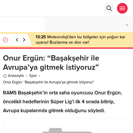
°C
ANKARA
AZ BULUTLU
13:25
Meteoroloji’den bu bölgeler için yoğun kar
uyarısı! Buzlanma ve don var!
Onur Ergün: “Başakşehir ile
Avrupa’ya gitmek istiyoruz”
Anasayfa
Spor
Onur Ergün: “Başakşehir ile Avrupa’ya gitmek istiyoruz”
RAMS Başakşehir’in orta saha oyuncusu Onur Ergün,
öncelikli hedeflerinin Süper Lig’i ilk 4 sırada bitirip,
Avrupa kupalarında gitmek olduğunu söyledi.