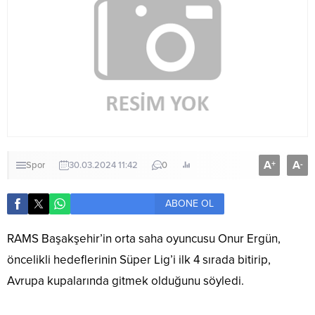
A
A
+
-
Spor
30.03.2024 11:42
0
ABONE OL
RAMS Başakşehir’in orta saha oyuncusu Onur Ergün,
öncelikli hedeflerinin Süper Lig’i ilk 4 sırada bitirip,
Avrupa kupalarında gitmek olduğunu söyledi.