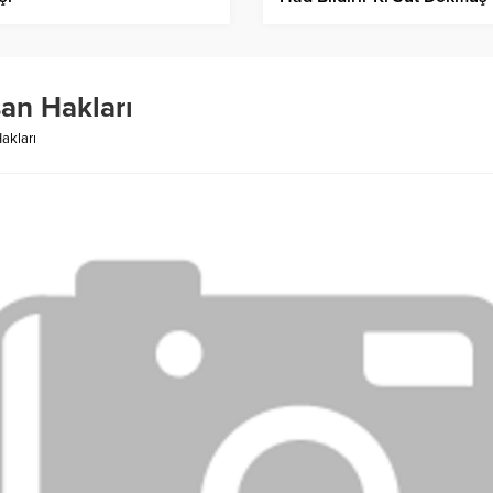
Kediye Dönersiniz”
san Hakları
akları