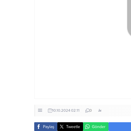
10.10.2024 02:11
0
Paylaş
Tweetle
Gönder