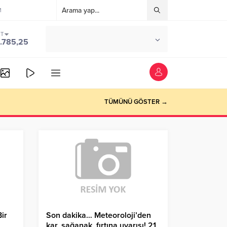
M
ST
°C
ANKARA
.785,25
PARÇALI BULUTLU
TÜMÜNÜ GÖSTER →
ir
Son dakika… Meteoroloji’den
kar, sağanak, fırtına uyarısı! 21