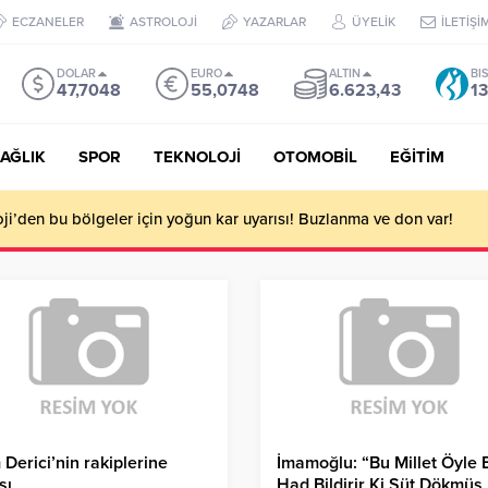
ECZANELER
ASTROLOJİ
YAZARLAR
ÜYELİK
İLETİŞİ
DOLAR
EURO
ALTIN
BI
47,7048
55,0748
6.623,43
13
AĞLIK
SPOR
TEKNOLOJİ
OTOMOBİL
EĞİTİM
i’den bu bölgeler için yoğun kar uyarısı! Buzlanma ve don var!
 Derici’nin rakiplerine
İmamoğlu: “Bu Millet Öyle B
şı
Had Bildirir Ki Süt Dökmüş