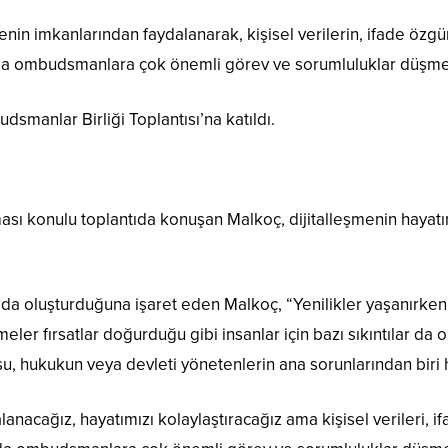
nin imkanlarından faydalanarak, kişisel verilerin, ifade özgü
ada ombudsmanlara çok önemli görev ve sorumluluklar düşme
manlar Birliği Toplantısı’na katıldı.
sı konulu toplantıda konuşan Malkoç, dijitalleşmenin hayatın 
r da oluşturduğuna işaret eden Malkoç, “Yenilikler yaşanırken,
meler fırsatlar doğurduğu gibi insanlar için bazı sıkıntılar da 
u, hukukun veya devleti yönetenlerin ana sorunlarından biri 
anacağız, hayatımızı kolaylaştıracağız ama kişisel verileri, i