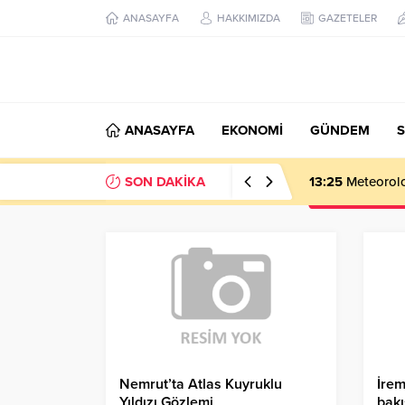
ANASAYFA
HAKKIMIZDA
GAZETELER
ANASAYFA
EKONOMİ
GÜNDEM
S
SON DAKİKA
13:25
Meteoroloj
Nemrut’ta Atlas Kuyruklu
İrem
Yıldızı Gözlemi
bakı