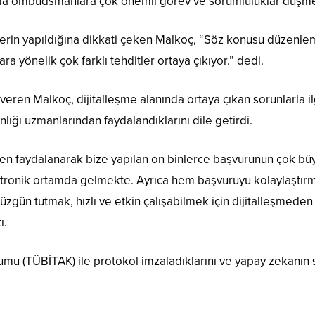
ada ombudsmanlara çok önemli görev ve sorumluluklar düşmekte
erin yapıldığına dikkati çeken Malkoç, “Söz konusu düzenl
ra yönelik çok farklı tehditler ortaya çıkıyor.” dedi.
veren Malkoç, dijitalleşme alanında ortaya çıkan sorunlarla il
ığı uzmanlarından faydalandıklarını dile getirdi.
n faydalanarak bize yapılan on binlerce başvurunun çok büy
ktronik ortamda gelmekte. Ayrıca hem başvuruyu kolaylaştırma
i düzgün tutmak, hızlı ve etkin çalışabilmek için dijitalleşmeden
ı.
mu (TÜBİTAK) ile protokol imzaladıklarını ve yapay zekanın sa