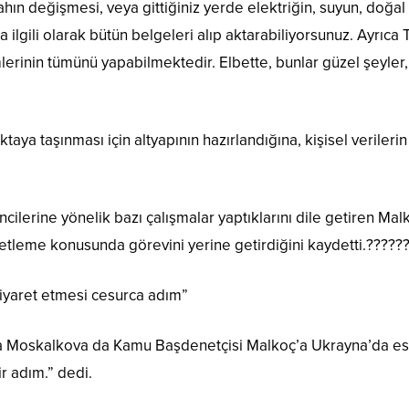
hın değişmesi, veya gittiğiniz yerde elektriğin, suyun, doğ
ilgili olarak bütün belgeleri alıp aktarabiliyorsunuz. Ayrıca
lerinin tümünü yapabilmektedir. Elbette, bunlar güzel şeyler,
taya taşınması için altyapının hazırlandığına, kişisel veriler
ncilerine yönelik bazı çalışmalar yaptıklarını dile getiren M
etleme konusunda görevini yerine getirdiğini kaydetti.?????
ziyaret etmesi cesurca adım”
a Moskalkova da Kamu Başdenetçisi Malkoç’a Ukrayna’da esi
r adım.” dedi.