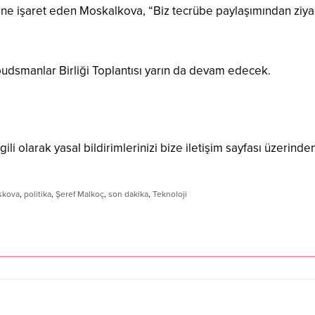
 işaret eden Moskalkova, “Biz tecrübe paylaşımından ziyade
smanlar Birliği Toplantısı yarın da devam edecek.
ili olarak yasal bildirimlerinizi bize iletişim sayfası üzerinden
skova
,
politika
,
Şeref Malkoç
,
son dakika
,
Teknoloji