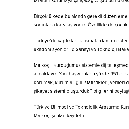
taraftan korumaya çalışacağız. İşte bu nokt
Birçok ülkede bu alanda gerekli düzenlemel
sorunlarla karşılaşıyoruz. Özellikle de çocukla
Türkiye’de yaptıkları çalışmalardan örnekler 
akademisyenler ile Sanayi ve Teknoloji Bakanl
Malkoç, “Kurduğumuz sistemle dijitalleşmede
almaktayız. Yani başvuruların yüzde 95’i ele
korumak, kurumla ilgili istatistikleri, veriler
şikayet sistemi oluşturduk.” bilgilerini paylaşt
Türkiye Bilimsel ve Teknolojik Araştırma Kuru
Malkoç, şunları kaydetti: