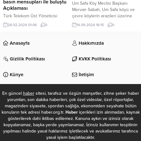
basın mensupları ile buluştu
Um Safa Köy Meclisi Başkanı
Açıklaması
Mervan Sabah, Um Safa köyü ve
Türk Telekom Üst Yöneticisi
çevre köylerin arazileri üzerine
(CEO) Ümit Önal, Türkiye'nin
kurulan daha önce gasbedilerek
28.02.2024 01:06
0
14.09.2024 18:15
0
5G'ye geçiş takvimine ilişkin,
kurulmuş “Ateret” yerleşiminden
"Bireysel değil, daha endüstriyel
İsraillilerin, köyün başka arazilerini
bir 5G kullanımının daha çok işte
de buldozerlerle yıkıp üzerlerine
Anasayfa
Hakkımızda
göze çarptığı bir dünyada, yerlilik
çadır kurarak, buralara el
oranının daha yüksek olduğu bir
koymaya çalıştığını söyledi.
Gizlilik Politikası
KVKK Politikası
zamana doğru bunu kaydırmanın
Sabah, Filistin topraklarını
Türkiye açısından daha iyi...
gasbeden İsraillilerin hedef aldığı
bölgenin “Cibal er-Res” olarak
Künye
İletişim
adlandırıldığını ve...
En güncel
haber
sitesi, tarafsız ve özgün manşetler, zihne şeker haber
yorumları, son dakika haberleri, çok özel videolar, özel röportajlar,
magazinden siyasete, spordan sağlığa, ekonomiden seyahate bütün
konuların tek adresi haber.org.tr.
Haber
içerikleri izin alınmadan, kaynak
gösterilerek dahi iktibas edilemez. Kanuna aykırı ve izinsiz olarak
kopyalanamaz, başka yerde yayınlanamaz. İzinsiz kullanımın tespitinin
yapılması halinde yasal haklarımız işletilecek ve avukatlarımız tarafınca
yasal işlem başlatılacaktır.