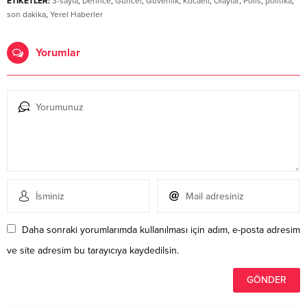
ETİKETLER:
3-sayfa
,
Derince
,
Güncel
,
Güvenlik
,
Kocaeli
,
Olaylar
,
Polis
,
politika
,
son dakika
,
Yerel Haberler
Yorumlar
Daha sonraki yorumlarımda kullanılması için adım, e-posta adresim
ve site adresim bu tarayıcıya kaydedilsin.