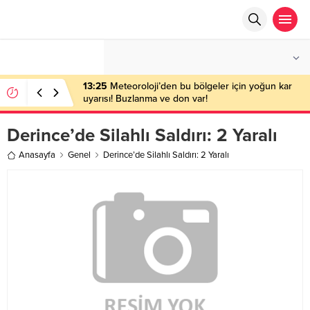
°C
ANKARA
PARÇALI BULUTLU
13:25
Meteoroloji’den bu bölgeler için yoğun kar
uyarısı! Buzlanma ve don var!
Derince’de Silahlı Saldırı: 2 Yaralı
Anasayfa
Genel
Derince’de Silahlı Saldırı: 2 Yaralı