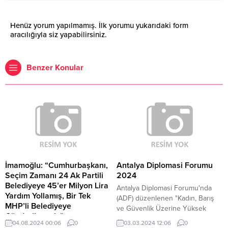
Henüz yorum yapılmamış. İlk yorumu yukarıdaki form
aracılığıyla siz yapabilirsiniz.
Benzer Konular
İmamoğlu: “Cumhurbaşkanı,
Antalya Diplomasi Forumu
Seçim Zamanı 24 Ak Partili
2024
Belediyeye 45’er Milyon Lira
Antalya Diplomasi Forumu'nda
Yardım Yollamış, Bir Tek
(ADF) düzenlenen "Kadın, Barış
MHP’li Belediyeye
ve Güvenlik Üzerine Yüksek
Gönderilmemiş”
Düzeyli Oturum" başlıklı panelde,
04.08.2024 00:06
0
03.03.2024 12:06
0